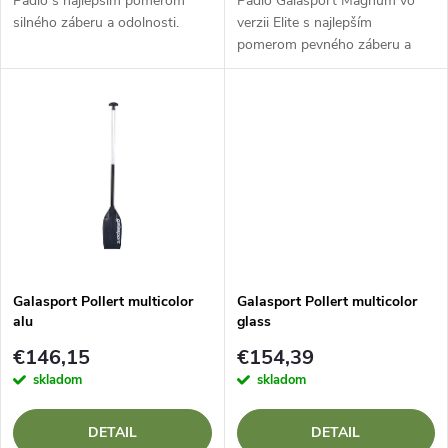
d
Pádlo s najlepším pomerom
Pádlo Galasport Magnum vo
d
silného záberu a odolnosti.
verzii Elite s najlepším
pomerom pevného záberu a
u
odolnosti.
u
k
k
t
t
o
o
v
v
Galasport Pollert multicolor
Galasport Pollert multicolor
alu
glass
€146,15
€154,39
skladom
skladom
DETAIL
DETAIL