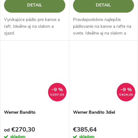
DETAIL
DETAIL
Vynikajúce pádlo pre kanoe a
Pravdepodobne najlepšie
raft. Ideálne aj na slalom a
pádlovanie na kanoe a rafte na
zjazd.
svete. Ideálne aj na slalom a
zjazd.
–9 %
–9 %
€297,33
€424,20
Werner Bandito
Werner Bandito 3diel
€270,30
€385,64
od
skladom
skladom