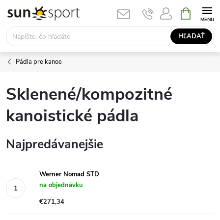
Prejsť
NÁKUPN
KOŠÍK
na
obsah
HĽADAŤ
Pádla pre kanoe
Sklenené/kompozitné
kanoistické pádla
Najpredávanejšie
Werner Nomad STD
na objednávku
€271,34