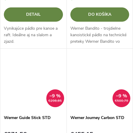
DETAIL
DO KOŠÍKA
Vynikajúce pádlo pre kanoe a
Werner Bandito - trojdielne
raft. Ideálne aj na slalom a
kanoistické pádlo na technické
zjazd.
preteky Werner Bandito vo
verzii 3 Piece Straight Shaft je
ideálnou voľbou pre kanoistov
zameraných na technický
zjazd...
–9 %
–9 %
€298,85
€500,79
Werner Guide Stick STD
Werner Journey Carbon STD