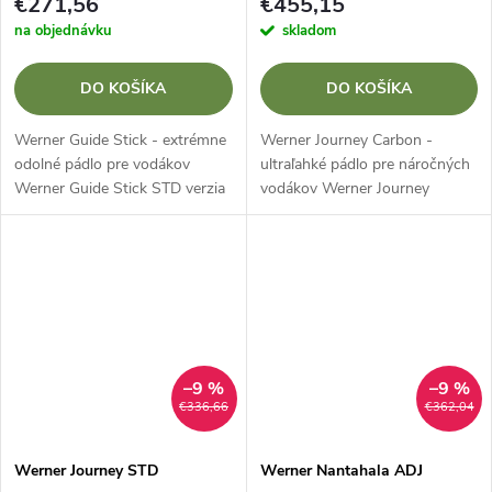
€271,56
€455,15
na objednávku
skladom
DO KOŠÍKA
DO KOŠÍKA
Werner Guide Stick - extrémne
Werner Journey Carbon -
odolné pádlo pre vodákov
ultraľahké pádlo pre náročných
Werner Guide Stick STD verzia
vodákov Werner Journey
UNCUT je pádlo navrhnuté
Carbon je prémiové kanoistické
špeciálne pre profesionálnych
pádlo s uhlíkovou čepeľou a
sprievodcov, expedičných
rovným listom, ktoré je
kanoistov a...
navrhnuté pre...
–9 %
–9 %
€336,66
€362,04
Werner Journey STD
Werner Nantahala ADJ