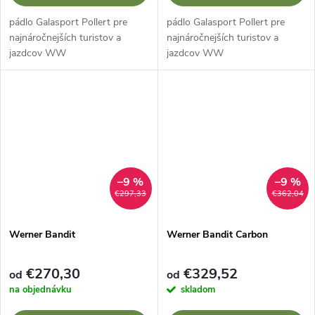
pádlo Galasport Pollert pre
pádlo Galasport Pollert pre
najnáročnejších turistov a
najnáročnejších turistov a
jazdcov WW
jazdcov WW
–9 %
–9 %
€297,33
€362,04
Werner Bandit
Werner Bandit Carbon
€270,30
€329,52
od
od
na objednávku
skladom