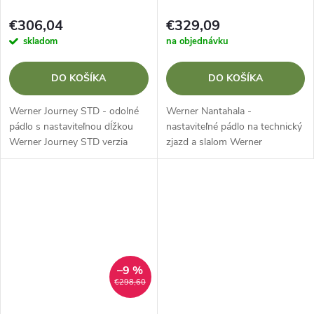
€306,04
€329,09
skladom
na objednávku
DO KOŠÍKA
DO KOŠÍKA
Werner Journey STD - odolné
Werner Nantahala -
pádlo s nastaviteľnou dĺžkou
nastaviteľné pádlo na technický
Werner Journey STD verzia
zjazd a slalom Werner
UNCUT je tradičné kanoistické
Nantahala s nastaviteľnou
pádlo so sklolaminátovou
rovnou osou je ideálnou voľbou
čepeľou a dreveným sťažňom,
pre technických zjazdárov a
ktoré si...
slalomárov. Vďaka...
–9 %
€298,60