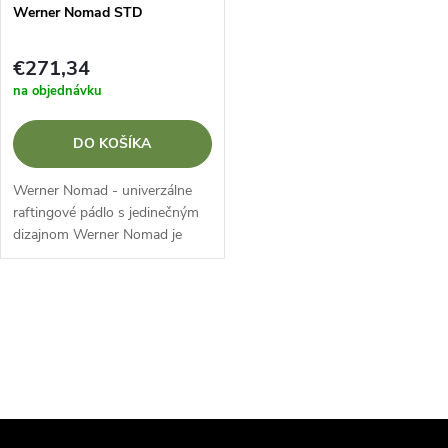
Werner Nomad STD
€271,34
na objednávku
DO KOŠÍKA
Werner Nomad - univerzálne
raftingové pádlo s jedinečným
dizajnom Werner Nomad je
špičkové kanoistické pádlo
určené na rafting a expedície.
Vďaka kombinácii rovného
O
karbónového...
v
l
á