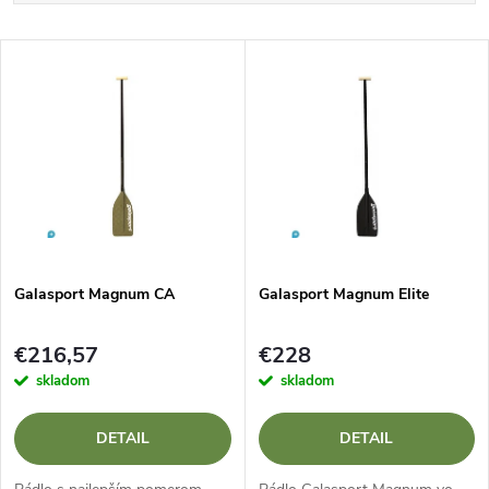
a
Najlacnejšie
V
Najdrahšie
d
ý
Najpredávanejšie
e
p
Abecedne
n
i
i
s
e
Galasport Magnum CA
Galasport Magnum Elite
p
p
€216,57
€228
r
skladom
skladom
r
o
DETAIL
DETAIL
o