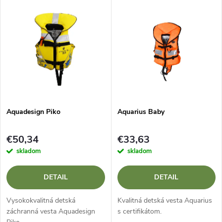
V
Najdrahšie
d
ý
Najpredávanejšie
e
p
Abecedne
n
i
i
s
e
Aquadesign Piko
Aquarius Baby
p
p
€50,34
€33,63
r
skladom
skladom
r
o
DETAIL
DETAIL
o
d
Vysokokvalitná detská
Kvalitná detská vesta Aquarius
d
záchranná vesta Aquadesign
s certifikátom.