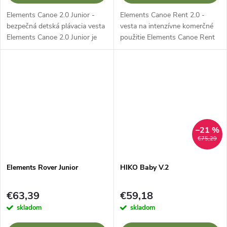
Elements Canoe 2.0 Junior -
Elements Canoe Rent 2.0 -
bezpečná detská plávacia vesta
vesta na intenzívne komerčné
Elements Canoe 2.0 Junior je
použitie Elements Canoe Rent
detská plávacia vesta navrhnutá
2.0 je odolná plávajúca vesta
špeciálne pre mladých jazdcov.
určená na každodenné
Kombinuje pohodlie,...
používanie v požičovniach a
raftingových...
–21 %
€75,29
Elements Rover Junior
HIKO Baby V.2
€63,39
€59,18
skladom
skladom