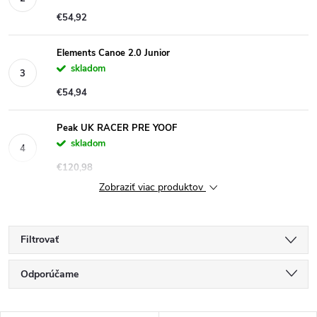
€54,92
Elements Canoe 2.0 Junior
skladom
€54,94
Peak UK RACER PRE YOOF
skladom
€120,98
Zobraziť viac produktov
Filtrovať
R
Odporúčame
a
Najlacnejšie