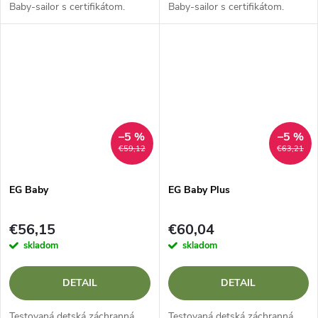
Baby-sailor s certifikátom.
Baby-sailor s certifikátom.
–5 %
–5 %
€59,12
€63,21
EG Baby
EG Baby Plus
€56,15
€60,04
skladom
skladom
DETAIL
DETAIL
Testovaná detská záchranná
Testovaná detská záchranná