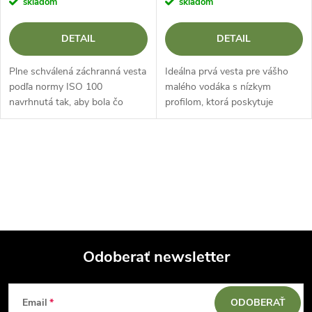
skladom
skladom
DETAIL
DETAIL
Plne schválená záchranná vesta
Ideálna prvá vesta pre vášho
podľa normy ISO 100
malého vodáka s nízkym
navrhnutá tak, aby bola čo
profilom, ktorá poskytuje
najbezpečnejšia, ľahko sa
vynikajúce pohodlie a
obliekala a bola zábavná. Vďaka
minimálne obmedzenia. Skvelá
dvom zábavným dizajnom a
na učenie sa základom
O
množstvu...
pádlovania. Diskrétny...
v
l
á
Odoberať newsletter
d
Z
a
Email
ODOBERAŤ