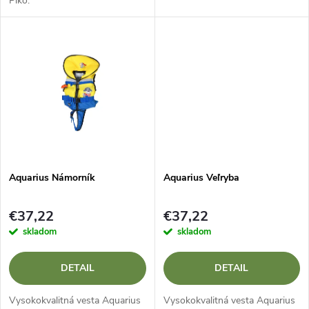
Piko.
u
u
k
k
t
t
o
o
v
v
Aquarius Námorník
Aquarius Veľryba
€37,22
€37,22
skladom
skladom
DETAIL
DETAIL
Vysokokvalitná vesta Aquarius
Vysokokvalitná vesta Aquarius