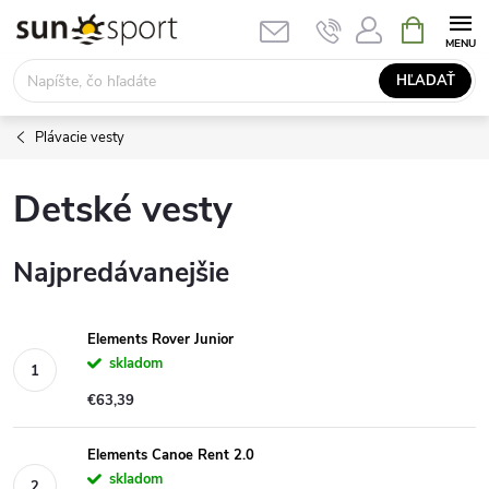
Prejsť
NÁKUPN
KOŠÍK
na
obsah
HĽADAŤ
Plávacie vesty
Detské vesty
Najpredávanejšie
Elements Rover Junior
skladom
€63,39
Elements Canoe Rent 2.0
skladom