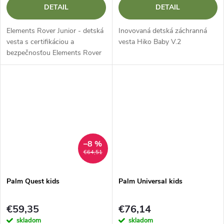
DETAIL
DETAIL
Elements Rover Junior - detská
Inovovaná detská záchranná
vesta s certifikáciou a
vesta Hiko Baby V.2
bezpečnosťou Elements Rover
Junior je spoľahlivá a
certifikovaná plávacia vesta pre
deti a juniorov s výtlakom 40-
45 N. Má...
–8 %
€64,51
Palm Quest kids
Palm Universal kids
€59,35
€76,14
skladom
skladom