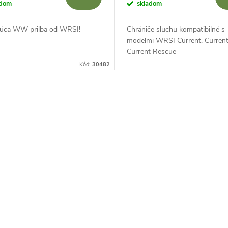
adom
skladom
júca WW prilba od WRSI!
Chrániče sluchu kompatibilné s
modelmi WRSI Current, Current
Current Rescue
Kód:
30482