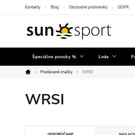
Prejsť
Kontakty
Blog
Obchodné podmienky
GDPR
na
obsah
Špeciálne ponuky %
Lode
P
Predávané značky
WRSI
Domov
WRSI
R
ODPORÚČAME
NAJLACN