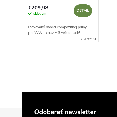
€209,98
DETAIL
skladom
Inovovaný model kompozitnej prilby
pre WW - teraz v 3 veľkostiach!
Kód:
37351
O
v
l
á
d
Z
Odoberať newsletter
a