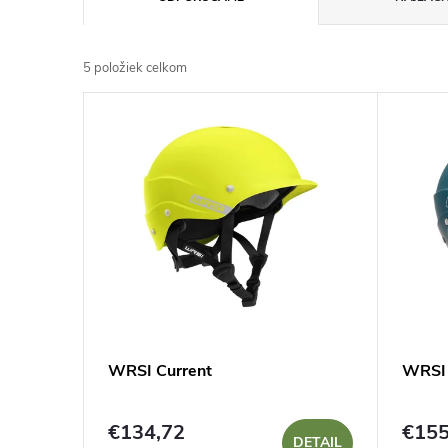
a
5
položiek celkom
d
V
e
ý
n
p
i
i
e
s
p
p
WRSI Current
WRSI 
r
r
o
€134,72
€155
DETAIL