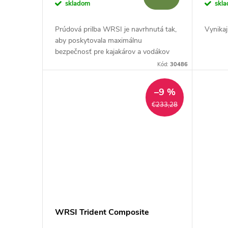
o
skladom
skl
d
d
Prúdová prilba WRSI je navrhnutá tak,
Vynika
u
aby poskytovala maximálnu
u
bezpečnosť pre kajakárov a vodákov
WW.
k
Kód:
30486
k
t
–9 %
t
€233,28
o
o
v
v
WRSI Trident Composite