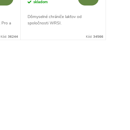
skladom
Dômyselné chrániče lakťov od
 Pro a
spoločnosti WRSI.
Kód:
36244
Kód:
34566