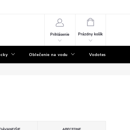
NÁKUPNÝ
KOŠÍK
Prázdny košík
Prihlásenie
ôcky
Oblečenie na vodu
Vodotesný program
DÁVANEJŠIE
ABECEDNE