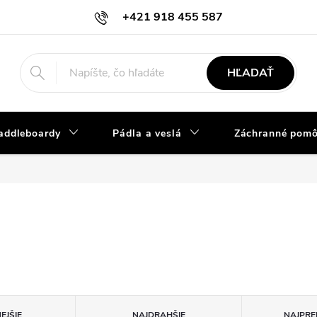
+421 918 455 587
info@vodacky-obchod.sk
HĽADAŤ
addleboardy
Pádla a veslá
Záchranné pom
EJŠIE
NAJDRAHŠIE
NAJPRE