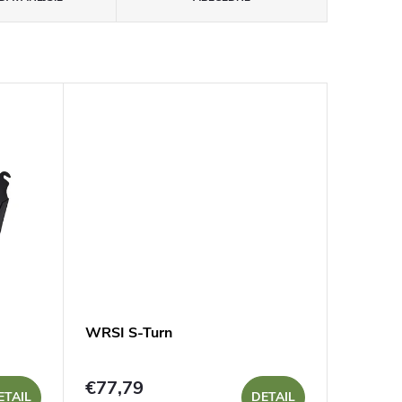
WRSI S-Turn
€77,79
ETAIL
DETAIL