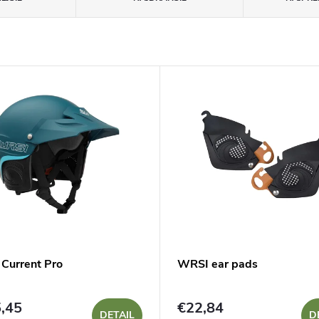
Current Pro
WRSI ear pads
,45
€22,84
DETAIL
D