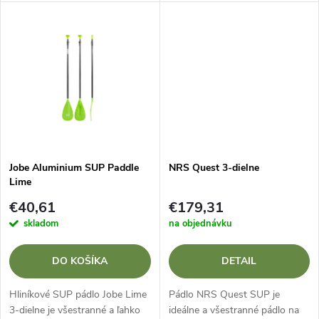
u
u
k
k
t
t
o
o
v
v
Jobe Aluminium SUP Paddle
NRS Quest 3-dielne
Lime
€40,61
€179,31
skladom
na objednávku
DO KOŠÍKA
DETAIL
Hliníkové SUP pádlo Jobe Lime
Pádlo NRS Quest SUP je
3-dielne je všestranné a ľahko
ideálne a všestranné pádlo na