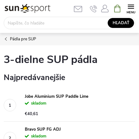
Prejsť
NÁKUPN
KOŠÍK
na
obsah
HĽADAŤ
Pádla pre SUP
3-dielne SUP pádla
Najpredávanejšie
Jobe Aluminium SUP Paddle Lime
skladom
€40,61
Bravo SUP FG ADJ
skladom