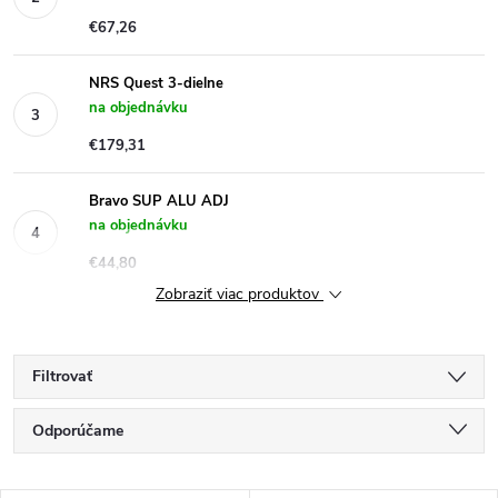
€67,26
NRS Quest 3-dielne
na objednávku
€179,31
Bravo SUP ALU ADJ
na objednávku
€44,80
Zobraziť viac produktov
Filtrovať
R
Odporúčame
a
Najlacnejšie