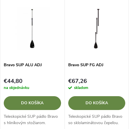
V
Najdrahšie
d
ý
Najpredávanejšie
e
p
Abecedne
n
i
i
s
e
Bravo SUP ALU ADJ
Bravo SUP FG ADJ
p
p
€44,80
€67,26
r
na objednávku
skladom
r
o
DO KOŠÍKA
DO KOŠÍKA
o
d
Teleskopické SUP pádlo Bravo
Teleskopické SUP pádlo Bravo
d
s hliníkovým stožiarom.
so sklolaminátovou čepeľou.