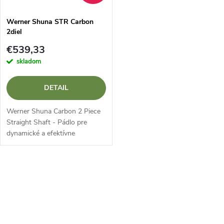
Werner Shuna STR Carbon
2diel
€539,33
skladom
DETAIL
Werner Shuna Carbon 2 Piece
Straight Shaft - Pádlo pre
dynamické a efektívne
pádlovanie Werner Shuna
Carbon 2 Piece Straight Shaft
je kvalitné kajakárske pádlo
O
určené pre...
v
l