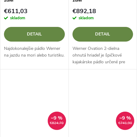
2diel
2diel
€611,03
€892,18
skladom
skladom
DETAIL
DETAIL
Najdokonalejšie pádlo Werner
Werner Ovation 2-dielna
na jazdu na mori alebo turistiku.
ohnutá hriadeľ je špičkové
kajakárske pádlo určené pre
náročných vodákov, ktorí
hľadajú maximálny výkon a
jednoduchosť pádlovania.
Vďaka ultraľahkej...
–9 %
–9 %
€824,70
€741,90