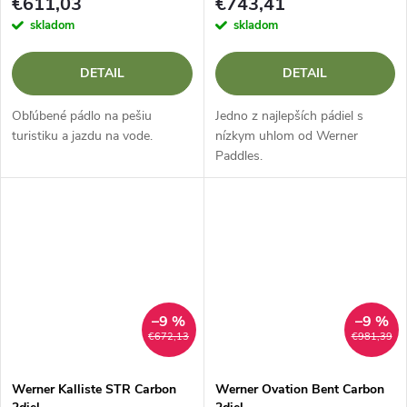
€611,03
€743,41
skladom
skladom
DETAIL
DETAIL
Obľúbené pádlo na pešiu
Jedno z najlepších pádiel s
turistiku a jazdu na vode.
nízkym uhlom od Werner
Paddles.
–9 %
–9 %
€672,13
€981,39
Werner Kalliste STR Carbon
Werner Ovation Bent Carbon