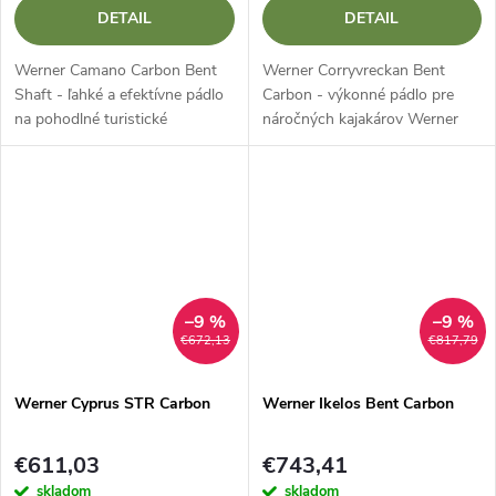
DETAIL
DETAIL
Werner Camano Carbon Bent
Werner Corryvreckan Bent
Shaft - ľahké a efektívne pádlo
Carbon - výkonné pádlo pre
na pohodlné turistické
náročných kajakárov Werner
pádlovanie Werner Camano
Corryvreckan Bent Carbon je
Carbon Bent Shaft je prémiové
prémiové kajakárske pádlo
kajakárske pádlo určené na
určené pre štýl pádlovania pod
pádlovanie pod...
vysokým...
–9 %
–9 %
€672,13
€817,79
Werner Cyprus STR Carbon
Werner Ikelos Bent Carbon
€611,03
€743,41
skladom
skladom