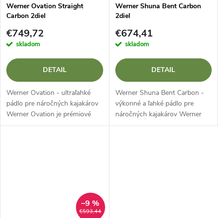
Werner Ovation Straight
Werner Shuna Bent Carbon
Carbon 2diel
2diel
€749,72
€674,41
skladom
skladom
DETAIL
DETAIL
Werner Ovation - ultraľahké
Werner Shuna Bent Carbon -
pádlo pre náročných kajakárov
výkonné a ľahké pádlo pre
Werner Ovation je prémiové
náročných kajakárov Werner
pádlo určené na pádlovanie pod
Shuna Bent Carbon je prémiové
nízkym uhlom, ktoré kombinuje
kajakárske pádlo určené pre štýl
extrémne nízku hmotnosť a...
pádlovania pod vysokým
uhlom....
–9 %
€593,44