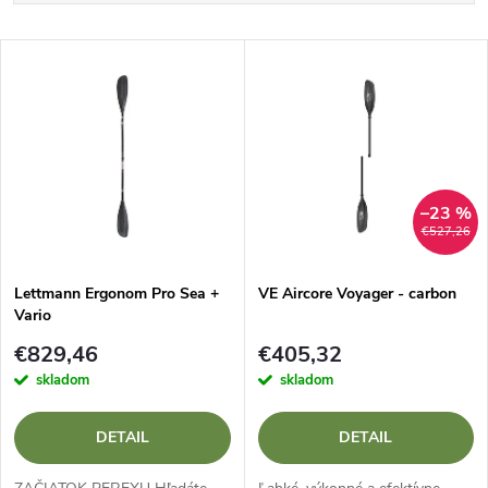
a
Najlacnejšie
V
Najdrahšie
d
ý
Najpredávanejšie
e
p
Abecedne
n
i
–23 %
€527,26
i
s
e
Lettmann Ergonom Pro Sea +
VE Aircore Voyager - carbon
Vario
p
p
€829,46
€405,32
r
skladom
skladom
r
o
DETAIL
DETAIL
o