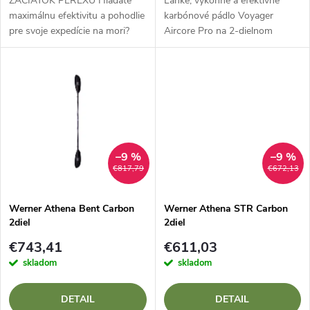
d
ZAČIATOK PEREXU Hľadáte
Ľahké, výkonné a efektívne
d
maximálnu efektivitu a pohodlie
karbónové pádlo Voyager
pre svoje expedície na mori?
Aircore Pro na 2-dielnom
u
Lettmann Ergonom Pro Sea
karbónovom jadre.
u
LCS 70 sSpojka Vario je
k
absolútnou špičkou v kategórii
k
pádiel na...
t
t
o
o
–9 %
–9 %
v
€817,79
€672,13
v
Werner Athena Bent Carbon
Werner Athena STR Carbon
2diel
2diel
€743,41
€611,03
skladom
skladom
DETAIL
DETAIL