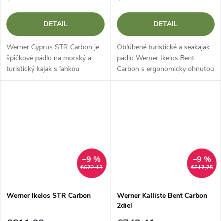
DETAIL
DETAIL
Werner Cyprus STR Carbon je
Obľúbené turistické a seakajak
špičkové pádlo na morský a
pádlo Werner Ikelos Bent
turistický kajak s ľahkou
Carbon s ergonomicky ohnutou
karbónovou žerďou a
čepeľou.
jedinečnou penou Performance
Core. Vďaka rovnému
uhlíkovému jadru poskytuje...
–9 %
–9 %
€672,13
€817,75
Werner Ikelos STR Carbon
Werner Kalliste Bent Carbon
2diel