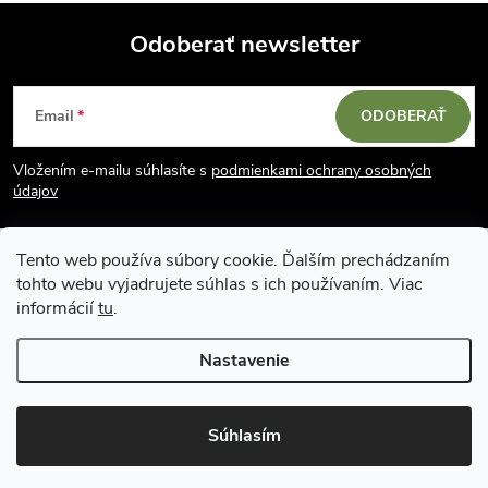
á
Odoberať newsletter
d
Z
a
Email
ODOBERAŤ
á
c
Vložením e-mailu súhlasíte s
podmienkami ochrany osobných
p
i
údajov
e
ä
Tento web používa súbory cookie. Ďalším prechádzaním
p
tohto webu vyjadrujete súhlas s ich používaním. Viac
t
informácií
tu
.
r
i
Nastavenie
v
Copyright 2026
Vodácky obchod SUN sport
. Všetky práva vyhradené.
e
k
Upraviť nastavenie cookies
Súhlasím
y
Vytvoril Shoptet