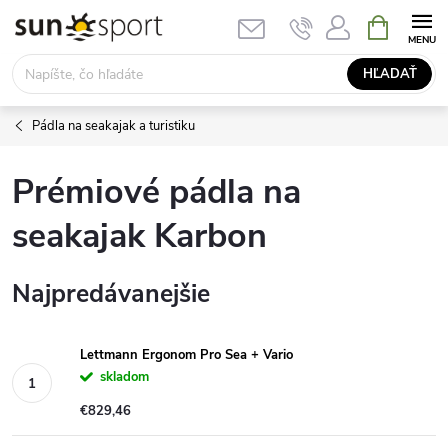
Prejsť
NÁKUPN
KOŠÍK
na
obsah
HĽADAŤ
Pádla na seakajak a turistiku
Prémiové pádla na
seakajak Karbon
Najpredávanejšie
Lettmann Ergonom Pro Sea + Vario
skladom
€829,46