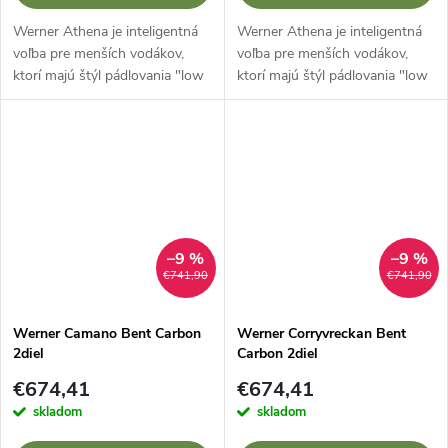
Werner Athena je inteligentná
Werner Athena je inteligentná
voľba pre menších vodákov,
voľba pre menších vodákov,
ktorí majú štýl pádlovania "low
ktorí majú štýl pádlovania "low
angle" a chcú, aby sa lopatka
angle" a chcú, aby sa lopatka
prispôsobila ich telu.
prispôsobila ich telu.
–9 %
–9 %
€741,90
€741,90
Werner Camano Bent Carbon
Werner Corryvreckan Bent
2diel
Carbon 2diel
€674,41
€674,41
skladom
skladom