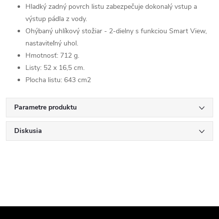
Hladký zadný povrch listu zabezpečuje dokonalý vstup a
výstup pádla z vody.
Ohýbaný uhlíkový stožiar - 2-dielny s funkciou Smart View,
nastaviteľný uhol.
Hmotnosť: 712 g.
Listy: 52 x 16,5 cm.
Plocha listu: 643 cm2
Parametre produktu
Diskusia