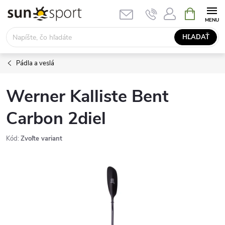
Prejsť
NÁKUPN
KOŠÍK
na
obsah
HĽADAŤ
Pádla a veslá
Werner Kalliste Bent
Carbon 2diel
Kód:
Zvoľte variant