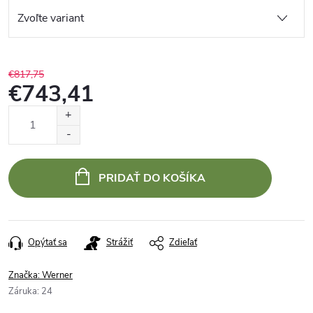
€817,75
€743,41
Jednotková
cena:
PRIDAŤ DO KOŠÍKA
Opýtať sa
Strážiť
Zdieľať
Značka:
Werner
Záruka
:
24