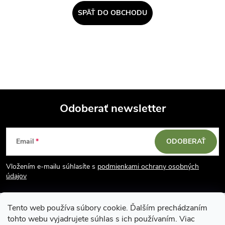
SPÄŤ DO OBCHODU
Odoberať newsletter
Z
Email
ODOBERAŤ
á
Vložením e-mailu súhlasíte s
podmienkami ochrany osobných
p
údajov
ä
Tento web používa súbory cookie. Ďalším prechádzaním
tohto webu vyjadrujete súhlas s ich používaním. Viac