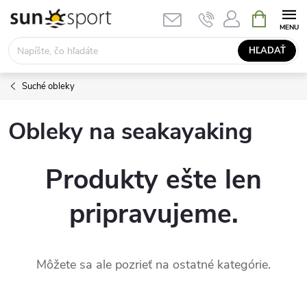
Prejsť
NÁKUPN
KOŠÍK
na
obsah
HĽADAŤ
Suché obleky
Obleky na seakayaking
Produkty ešte len
pripravujeme.
Môžete sa ale pozrieť na ostatné kategórie.