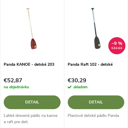
V
Najdrahšie
d
ý
Najpredávanejšie
e
p
Abecedne
n
i
–9 %
€33,63
i
s
e
Panda KANOE - detské 203
Panda Raft 102 - detské
p
p
€52,87
€30,29
r
na objednávku
skladom
r
o
DETAIL
DETAIL
o
d
Ľahké drevené pádlo na kanoe
Plastové detské pádlo Panda.
d
a raft pre deti.