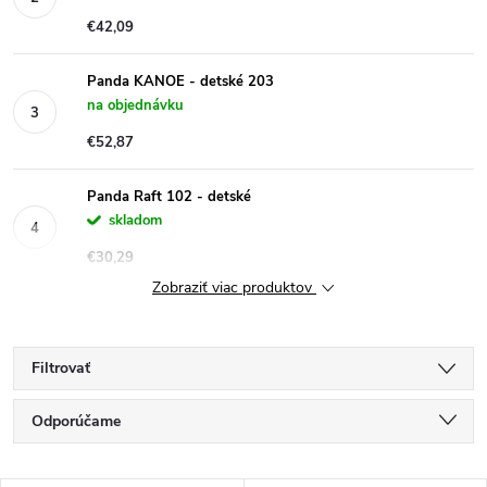
€42,09
Panda KANOE - detské 203
na objednávku
€52,87
Panda Raft 102 - detské
skladom
€30,29
Zobraziť viac produktov
Filtrovať
R
Odporúčame
a
Najlacnejšie