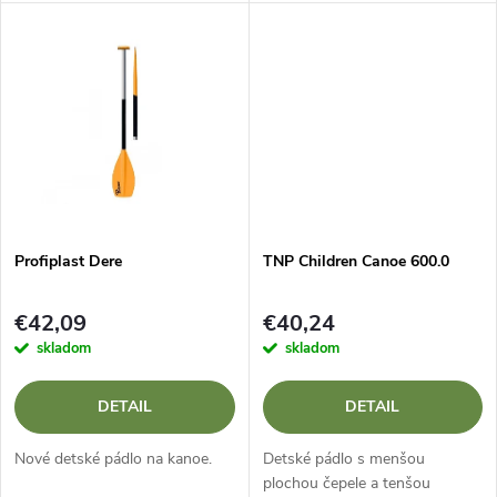
u
u
k
k
t
t
o
o
v
v
Profiplast Dere
TNP Children Canoe 600.0
€42,09
€40,24
skladom
skladom
DETAIL
DETAIL
Nové detské pádlo na kanoe.
Detské pádlo s menšou
plochou čepele a tenšou