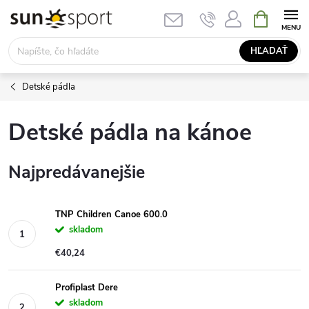
Prejsť
NÁKUPN
KOŠÍK
na
obsah
HĽADAŤ
Detské pádla
Detské pádla na kánoe
Najpredávanejšie
TNP Children Canoe 600.0
skladom
€40,24
Profiplast Dere
skladom