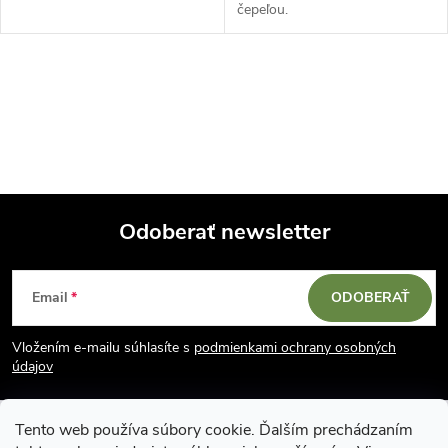
čepeľou.
O
v
l
á
Odoberať newsletter
d
Z
a
Email
ODOBERAŤ
á
c
Vložením e-mailu súhlasíte s
podmienkami ochrany osobných
p
i
údajov
e
ä
Tento web používa súbory cookie. Ďalším prechádzaním