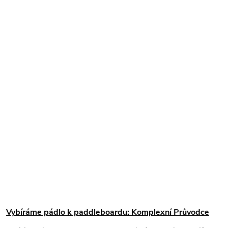
Vybíráme pádlo k paddleboardu: Komplexní Průvodce