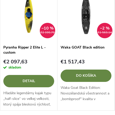
–10 %
–2 %
€2 330,70
€1 563,14
Pyranha Ripper 2 Elite L -
Waka GOAT Black edition
custom
€2 097,63
€1 517,43
skladom
DO KOŠÍKA
DETAIL
Waka Goat Black Edition:
Hľadáte legendárny kajak typu
Novozélandská všestrannost a
„half-slice“ vo veľkej veľkosti,
„bombproof" kvalita v
ktorý spája bleskovú rýchlosť,
exkluzivním hávu. Waka Goat
obratnosť a nekonečnú zábavu
nepotřebuje dlouhé