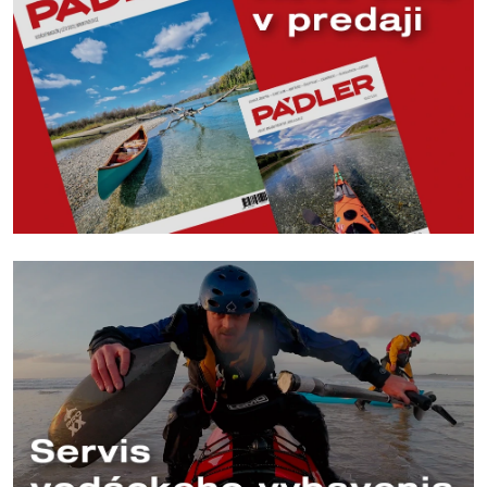
R
E
V
O
D
Á
K
O
V
"