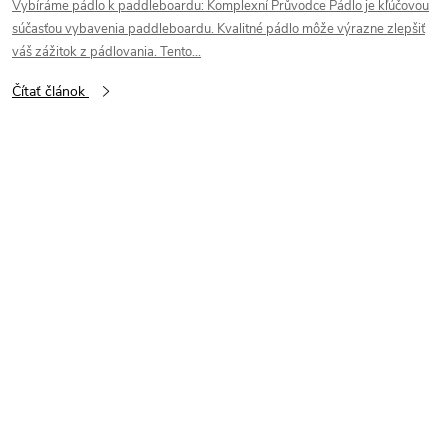
Vybíráme pádlo k paddleboardu: Komplexní Průvodce Pádlo je kľúčovou
súčasťou vybavenia paddleboardu. Kvalitné pádlo môže výrazne zlepšiť
váš zážitok z pádlovania. Tento...
Čítať článok