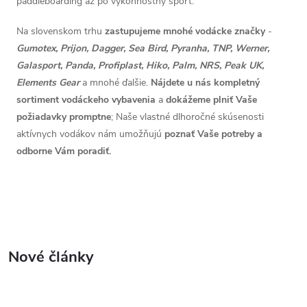
paddleboarding až po výkonnostný šport.
Na slovenskom trhu
zastupujeme mnohé vodácke značky
-
Gumotex, Prijon, Dagger, Sea Bird, Pyranha, TNP, Werner,
Galasport, Panda, Profiplast, Hiko, Palm, NRS, Peak UK,
Elements Gear
a mnohé ďalšie.
Nájdete u nás kompletný
sortiment vodáckeho vybavenia
a
dokážeme plniť Vaše
požiadavky promptne
; Naše vlastné dlhoročné skúsenosti
aktívnych vodákov nám umožňujú
poznať Vaše potreby a
odborne Vám poradiť.
Nové články