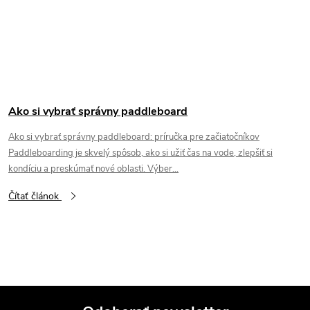
Ako si vybrať správny paddleboard
Ako si vybrať správny paddleboard: príručka pre začiatočníkov
Paddleboarding je skvelý spôsob, ako si užiť čas na vode, zlepšiť si
kondíciu a preskúmať nové oblasti. Výber...
Čítať článok