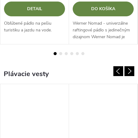
DETAIL
DO KOŠÍKA
Obľúbené pádlo na pešiu
Werner Nomad - univerzálne
turistiku a jazdu na vode.
raftingové pádlo s jedinečným
dizajnom Werner Nomad je
špičkové kanoistické pádlo
určené na rafting a expedície.
Vďaka kombinácii rovného
karbónového...
Plávacie vesty