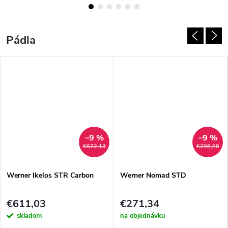
na rieke aj pre robustnejšiu
představování. Zatímco její větší
postavu? Pyranha Ripper 2...
„sestra" Billy Goat...
Pádla
–9 %
–9 %
€672,13
€298,60
Werner Ikelos STR Carbon
Werner Nomad STD
€611,03
€271,34
skladom
na objednávku