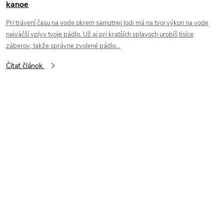
kanoe
Pri trávení času na vode okrem samotnej lodi má na tvoj výkon na vode
najväčší vplyv tvoje pádlo. Už aj pri kratších splavoch urobíš tisíce
záberov, takže správne zvolené pádlo...
Čítať článok