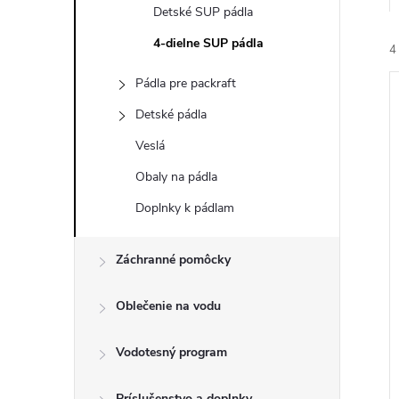
Detské SUP pádla
4-dielne SUP pádla
4
Pádla pre packraft
Detské pádla
Veslá
Obaly na pádla
i
Doplnky k pádlam
i
Záchranné pomôcky
Oblečenie na vodu
Vodotesný program
Príslušenstvo a doplnky