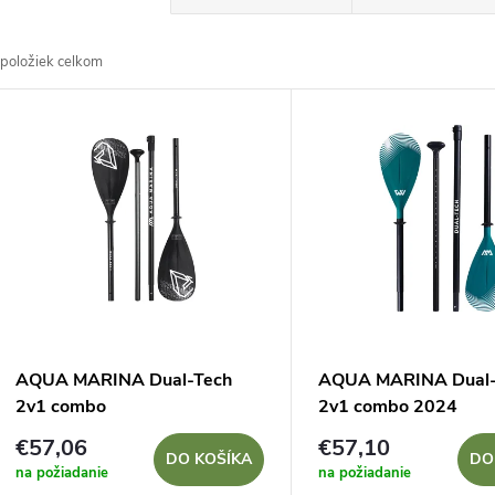
a
položiek celkom
d
V
e
ý
n
p
e
s
p
p
AQUA MARINA Dual-Tech
AQUA MARINA Dual-
r
2v1 combo
2v1 combo 2024
r
€57,06
€57,10
o
DO KOŠÍKA
DO
na požiadanie
na požiadanie