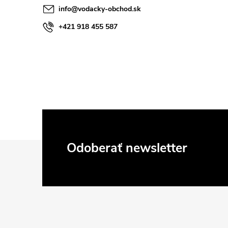
info
@
vodacky-obchod.sk
i
+421 918 455 587
r
Z
Odoberať newsletter
á
p