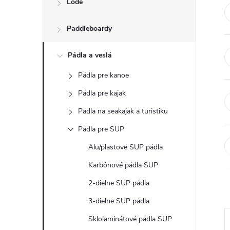
Lode
n
Paddleboardy
ý
p
Pádla a veslá
Pádla pre kanoe
a
Pádla pre kajak
n
Pádla na seakajak a turistiku
Pádla pre SUP
e
Alu/plastové SUP pádla
l
Karbónové pádla SUP
2-dielne SUP pádla
3-dielne SUP pádla
Sklolaminátové pádla SUP