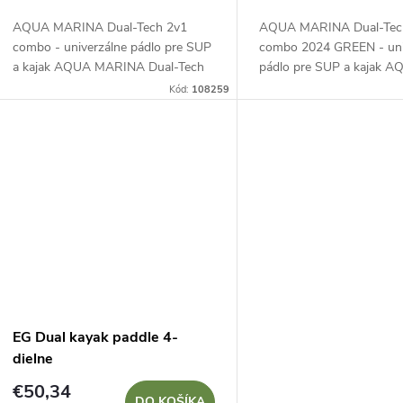
o
d
AQUA MARINA Dual-Tech 2v1
AQUA MARINA Dual-Tec
d
combo - univerzálne pádlo pre SUP
combo 2024 GREEN - uni
u
a kajak AQUA MARINA Dual-Tech
pádlo pre SUP a kajak 
u
2v1 combo je univerzálne skladacie
MARINA Dual-Tech 2v1 
Kód:
108259
k
pádlo, ktoré sa dá ľahko prispôsobiť
2024 je univerzálne sklada
k
na...
ktoré sa dá ľahko prispôsob
t
t
o
o
v
v
EG Dual kayak paddle 4-
dielne
€50,34
DO KOŠÍKA