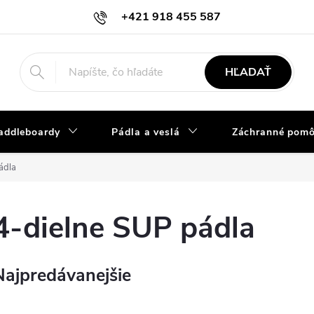
+421 918 455 587
info@vodacky-obchod.sk
HĽADAŤ
addleboardy
Pádla a veslá
Záchranné pom
ádla
4-dielne SUP pádla
Najpredávanejšie