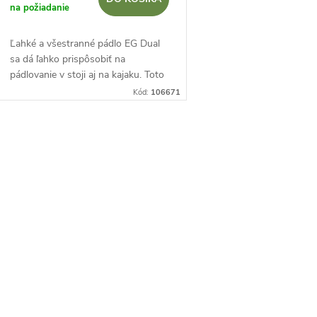
na požiadanie
Ľahké a všestranné pádlo EG Dual
sa dá ľahko prispôsobiť na
pádlovanie v stoji aj na kajaku. Toto
pádlo ponúka kombináciu pevného
Kód:
106671
hliníkového jadra a odolných
nylonových listov,...
O
v
á
d
a