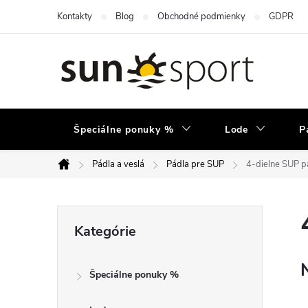
Prejsť
Kontakty
Blog
Obchodné podmienky
GDPR
na
obsah
Špeciálne ponuky %
Lode
P
Pádla a veslá
Pádla pre SUP
4-dielne SUP p
Domov
B
Preskočiť
Kategórie
kategórie
o
Špeciálne ponuky %
č