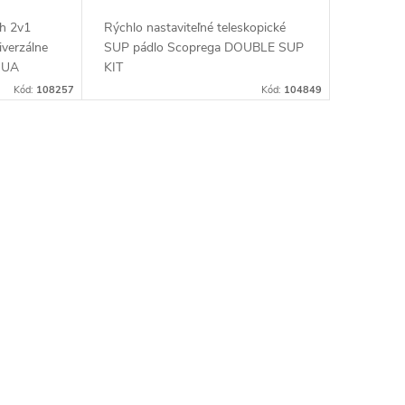
h 2v1
Rýchlo nastaviteľné teleskopické
verzálne
SUP pádlo Scoprega DOUBLE SUP
AQUA
KIT
combo
Kód:
108257
Kód:
104849
cie pádlo,
iť...