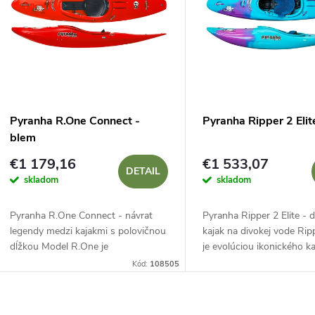
n
p
e
s
p
p
Pyranha R.One Connect -
Pyranha Ripper 2 Elit
r
blem
r
€1 179,16
€1 533,07
o
DETAIL
skladom
skladom
o
d
Pyranha R.One Connect - návrat
Pyranha Ripper 2 Elite - 
d
legendy medzi kajakmi s polovičnou
kajak na divokej vode Ripp
u
dĺžkou Model R.One je
je evolúciou ikonického k
u
reinkarnáciou pôvodného modelu
Pyranha s polovičnou šírk
Kód:
108505
k
Ripper, ktorý si získal srdcia
bol navrhnutý pre maxim
k
mnohých kajakárov. Tento...
zábavu a...