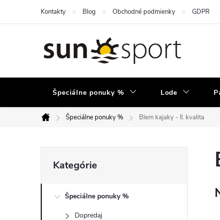
Prejsť
Kontakty
Blog
Obchodné podmienky
GDPR
na
obsah
Špeciálne ponuky %
Lode
P
Špeciálne ponuky %
Blem kajaky - II. kvalita
Domov
B
Preskočiť
Kategórie
kategórie
o
Špeciálne ponuky %
č
Dopredaj