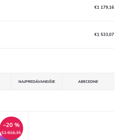
€1 179,16
€1 533,07
NAJPREDÁVANEJŠIE
ABECEDNE
–20 %
€1 916,35