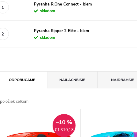
Pyranha R.One Connect - blem
skladom
Pyranha Ripper 2 Elite - blem
skladom
R
ODPORÚČAME
NAJLACNEJŠIE
NAJDRAHŠIE
a
položiek celkom
d
V
e
–10 %
ý
€1 310,18