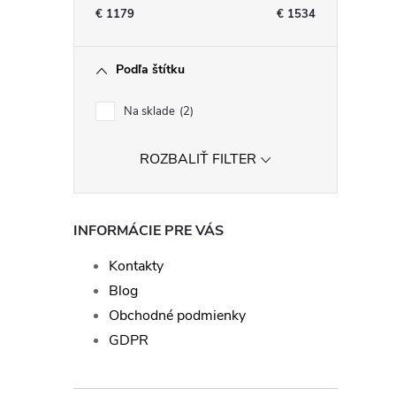
€
1179
€
1534
Podľa štítku
l
Na sklade
2
ROZBALIŤ FILTER
INFORMÁCIE PRE VÁS
i
Kontakty
Blog
Obchodné podmienky
GDPR
r