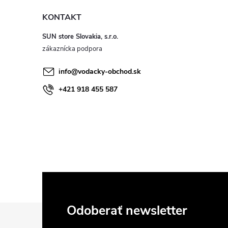
KONTAKT
SUN store Slovakia, s.r.o.
info
@
vodacky-obchod.sk
+421 918 455 587
i
Z
Odoberať newsletter