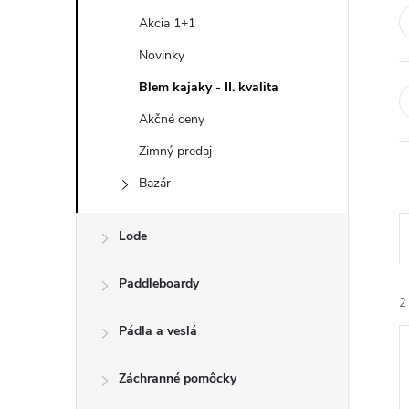
n
Akcia 1+1
ý
Novinky
Blem kajaky - II. kvalita
p
Akčné ceny
a
Zimný predaj
Bazár
n
e
Lode
l
Paddleboardy
2
Pádla a veslá
Záchranné pomôcky