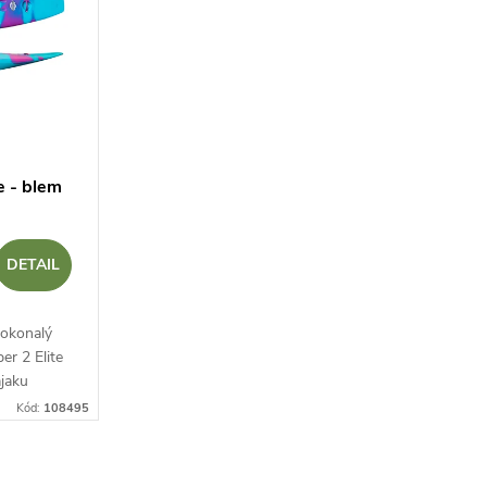
e - blem
DETAIL
dokonalý
er 2 Elite
ajaku
ou, ktorý
Kód:
108495
álnu