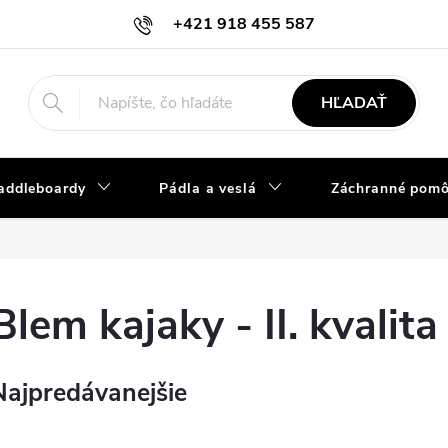
+421 918 455 587
info@vodacky-obchod.sk
HĽADAŤ
addleboardy
Pádla a veslá
Záchranné pom
Blem kajaky - II. kvalita
Najpredávanejšie