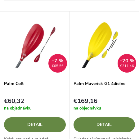
a
Najlacnejšie
V
Najdrahšie
d
ý
Najpredávanejšie
e
p
Abecedne
n
i
–7 %
–20 %
€65,56
€211,46
i
s
e
Palm Colt
Palm Maverick G1 4dielne
p
p
€60,32
€169,16
r
na objednávku
na objednávku
r
o
DETAIL
DETAIL
o