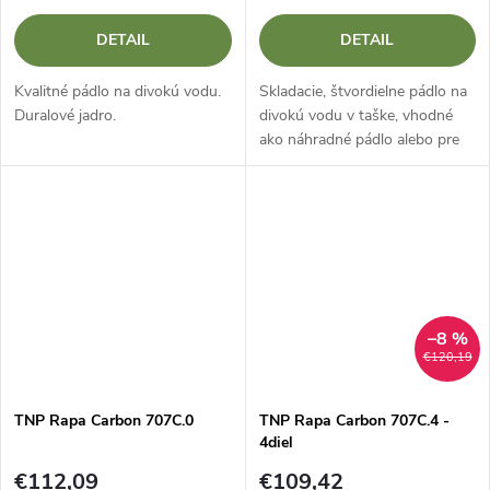
DETAIL
DETAIL
Kvalitné pádlo na divokú vodu.
Skladacie, štvordielne pádlo na
Duralové jadro.
divokú vodu v taške, vhodné
ako náhradné pádlo alebo pre
Packraft.
–8 %
€120,19
TNP Rapa Carbon 707C.0
TNP Rapa Carbon 707C.4 -
4diel
€112,09
€109,42