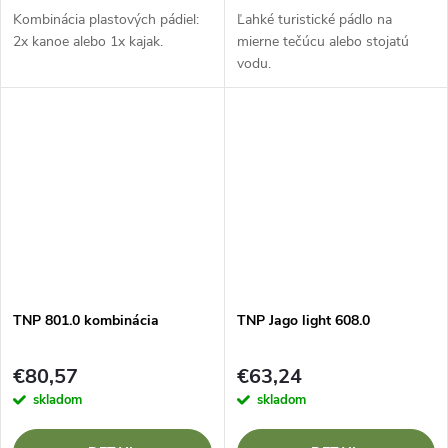
Kombinácia plastových pádiel:
Ľahké turistické pádlo na
2x kanoe alebo 1x kajak.
mierne tečúcu alebo stojatú
vodu.
TNP 801.0 kombinácia
TNP Jago light 608.0
€80,57
€63,24
skladom
skladom