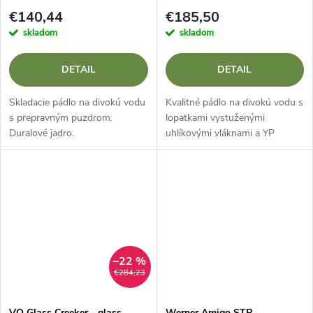
€140,44
€185,50
skladom
skladom
DETAIL
DETAIL
Skladacie pádlo na divokú vodu
Kvalitné pádlo na divokú vodu s
s prepravným puzdrom.
lopatkami vystuženými
Duralové jadro.
uhlíkovými vláknami a YP
spojkou.
–22 %
€284,23
VO Glass Creeker - glass
Werner Amigo STR