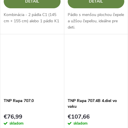
DETAIL
DETAIL
Kombinácia - 2 pádla C1 (145
Pádlo s menšou plochou čepele
cm + 155 cm) alebo 1 pádlo K1
a užšou čepeľou, ideálne pre
deti.
TNP Rapa 707.0
TNP Rapa 707.4B 4.diel vo
vaku
€76,99
€107,66
skladom
skladom