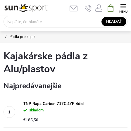
Prejsť
NÁKUPN
KOŠÍK
na
obsah
HĽADAŤ
Pádla pre kajak
Kajakárske pádla z
Alu/plastov
Najpredávanejšie
TNP Rapa Carbon 717C.4YP 4diel
skladom
€185,50