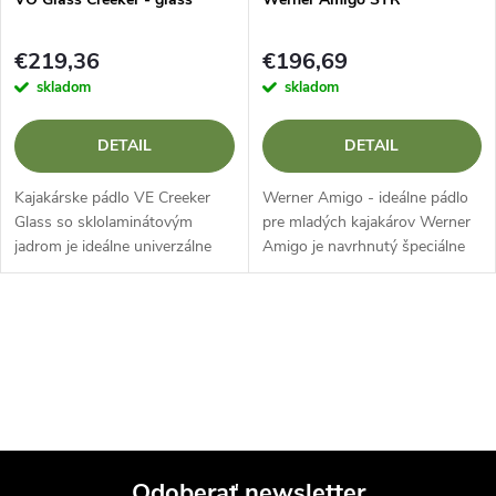
€219,36
€196,69
skladom
skladom
DETAIL
DETAIL
Kajakárske pádlo VE Creeker
Werner Amigo - ideálne pádlo
Glass so sklolaminátovým
pre mladých kajakárov Werner
jadrom je ideálne univerzálne
Amigo je navrhnutý špeciálne
pádlo, ktoré je vyvážené a
pre deti a menších jazdcov,
dobre padne do ruky.
ktorí sa chcú naučiť pádlovať s
ľahkosťou a istotou. Vďaka...
O
v
l
á
Odoberať newsletter