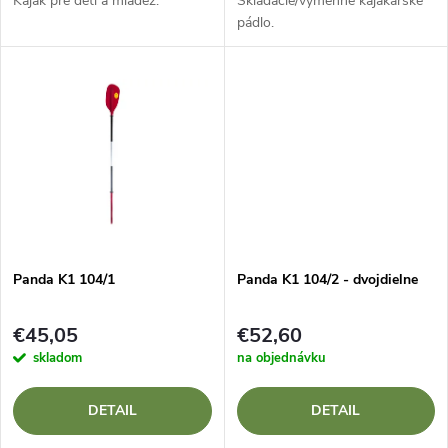
d
Kajak pre deti a mládež.
Skladacie/výmenné kajakárske
d
pádlo.
u
u
k
k
t
t
o
o
v
v
Panda K1 104/1
Panda K1 104/2 - dvojdielne
€45,05
€52,60
skladom
na objednávku
DETAIL
DETAIL