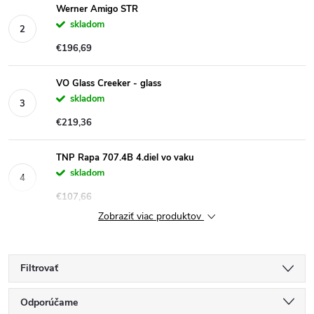
Werner Amigo STR
skladom
€196,69
VO Glass Creeker - glass
skladom
€219,36
TNP Rapa 707.4B 4.diel vo vaku
skladom
€107,66
Zobraziť viac produktov
Filtrovať
R
Odporúčame