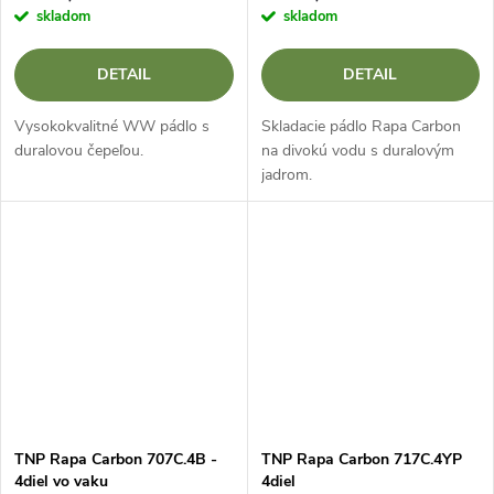
skladom
skladom
DETAIL
DETAIL
Vysokokvalitné WW pádlo s
Skladacie pádlo Rapa Carbon
duralovou čepeľou.
na divokú vodu s duralovým
jadrom.
TNP Rapa Carbon 707C.4B -
TNP Rapa Carbon 717C.4YP
4diel vo vaku
4diel