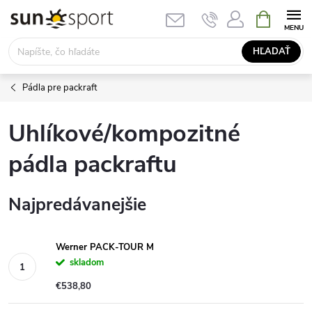
Prejsť
NÁKUPN
KOŠÍK
na
obsah
HĽADAŤ
Pádla pre packraft
Uhlíkové/kompozitné
pádla packraftu
Najpredávanejšie
Werner PACK-TOUR M
skladom
€538,80