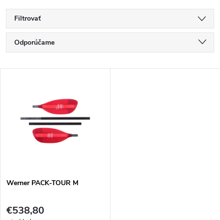
Filtrovať
R
Odporúčame
a
Najlacnejšie
V
Najdrahšie
d
ý
Najpredávanejšie
e
p
Abecedne
n
i
i
s
e
Werner PACK-TOUR M
p
p
€538,80