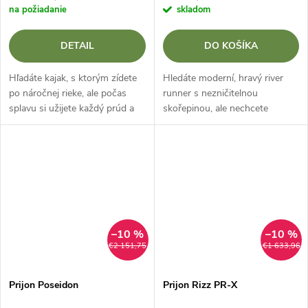
na požiadanie
skladom
DETAIL
DO KOŠÍKA
Hľadáte kajak, s ktorým zídete
Hledáte moderní, hravý river
po náročnej rieke, ale počas
runner s nezničitelnou
splavu si užijete každý prúd a
skořepinou, ale nechcete
vlnu? Prijon Pike PRO Je to
připlácet za složité vnitřní
športový „half-slice“ river
systémy? Prijon Pike Sport je
runner, ktorý spája rýchlosť,...
odpovědí! Tento sportovní
„half-slice“...
–10 %
–10 %
€2 151,75
€1 633,96
Prijon Poseidon
Prijon Rizz PR-X