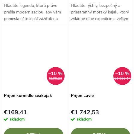
Hľadáte legendu, ktorá práve
Hľadáte rýchly, bezpečný a
prešla modernizáciou, aby vám
priestranný morský kajak, ktorý
priniesla ešte lepší zážitok na
zvládne dlhé expedície s veľkým
vode? Prijon Excursion Evo je
množstvom výstroja? Prijon
špičkový turistický kajak, ktorý
Grizzly je práve tá loď, ktorá
spája osvedčenú...
spája nemeckú precíznosť s...
–10 %
–10 %
€188,23
€1 936,14
Prijon kormidlo seakajak
Prijon Lavie
€169,41
€1 742,53
skladom
skladom