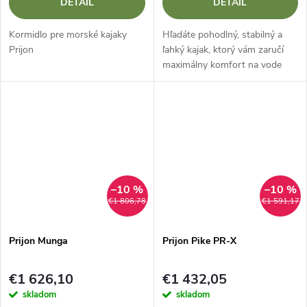
DETAIL
DETAIL
Kormidlo pre morské kajaky
Hľadáte pohodlný, stabilný a
Prijon
ľahký kajak, ktorý vám zaručí
maximálny komfort na vode
bez zbytočných komplikácií?
Prijon Lavie je práve tá loď,
ktorá spája nemeckú precíznosť
s...
–10 %
–10 %
€1 806,78
€1 591,17
Prijon Munga
Prijon Pike PR-X
€1 626,10
€1 432,05
skladom
skladom