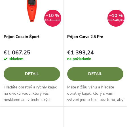
t
o
o
–10 %
–10 %
v
€1 185,83
€1 548,05
v
Prijon Cocain Šport
Prijon Curve 2.5 Pre
€1 067,25
€1 393,24
skladom
na požiadanie
DETAIL
DETAIL
Hľadáte obratný a rýchly kajak
Máte nižšiu váhu a hľadáte
na divokú vodu, ktorý vás
obratný kajak, ktorý s vami
nesklame ani v technických
vytvorí jedno telo, bez toho, aby
úsekoch, ale nezatíži vás
ste museli ťahať zbytočný
zbytočným vybavením? Prijon
objem navyše? Prijon Curve 2.5
Cocain Šport Je to
v kompletnej výbave PRO je...
zjednodušená, ale o...