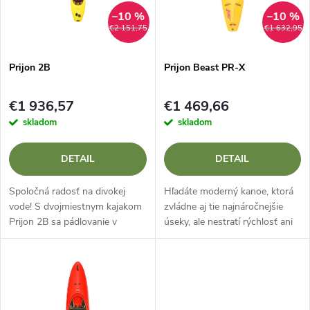
n
i
–10 %
–10 %
€2 151,75
€1 632,95
i
s
e
Prijon 2B
Prijon Beast PR-X
p
p
€1 936,57
€1 469,66
r
skladom
skladom
r
o
DETAIL
DETAIL
o
d
Spoločná radosť na divokej
Hľadáte moderný kanoe, ktorá
d
vode! S dvojmiestnym kajakom
zvládne aj tie najnáročnejšie
Prijon 2B sa pádlovanie v
úseky, ale nestratí rýchlosť ani
u
perejách stáva skutočným
na dlhých úsekoch? Prijon
u
tímovým športom. Či už sa
Beast PR-X je špičkový
k
chcete vydať na vodu s
nemecký kajak najnovšej
k
najlepším kamarátom,...
generácie,...
t