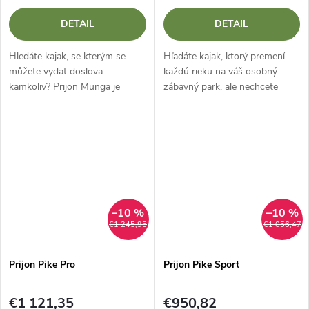
DETAIL
DETAIL
Hledáte kajak, se kterým se
Hľadáte kajak, ktorý premení
můžete vydat doslova
každú rieku na váš osobný
kamkoliv? Prijon Munga je
zábavný park, ale nechcete
prvním crossover kajakem
robiť kompromisy, pokiaľ ide o
německého Prijonu vybaveným
odolnosť materiálu? Prijon Pike
skegem, a představuje tak
PR-X Je to športový „half-
dokonalý švýcarský nůž...
slice“...
–10 %
–10 %
€1 245,95
€1 056,47
Prijon Pike Pro
Prijon Pike Sport
€1 121,35
€950,82