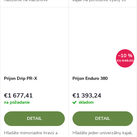
expedície bez zbytočných
dvojici? Prijon CustomLine CL
komplikácií? Prijon Customline
490 Je to turistický dvojkajak
CL 430 Basic Je to nemecká
navrhnutý práve pre...
klasika v tej...
–10 %
€1 548,05
Prijon Drip PR-X
Prijon Enduro 380
€1 677,41
€1 393,24
na požiadanie
skladom
DETAIL
DETAIL
Hľadáte mimoriadne hravú a
Hľadáte jeden univerzálny kajak,