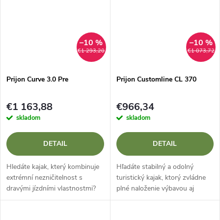
–10 %
–10 %
€1 293,20
€1 073,72
Prijon Curve 3.0 Pre
Prijon Customline CL 370
€1 163,88
€966,34
skladom
skladom
DETAIL
DETAIL
Hledáte kajak, který kombinuje
Hľadáte stabilný a odolný
extrémní nezničitelnost s
turistický kajak, ktorý zvládne
dravými jízdními vlastnostmi?
plné naloženie výbavou aj
Prijon Curve 3.0 PRO je
náročnejšie podmienky? Prijon
špičkový sportovní river runner
Customline CL 370 je nemecká