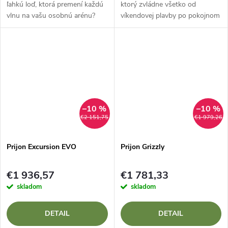
ľahkú loď, ktorá premení každú
ktorý zvládne všetko od
vlnu na vašu osobnú arénu?
víkendovej plavby po pokojnom
Prijon Drip PR-X Je to špičkový
jazere až po splavovanie mierne
nemecký playboat, ktorý spája
divokých riek? Prijon Enduro
bleskovú obratnosť s...
380 Je to dokonalý...
–10 %
–10 %
€2 151,75
€1 979,26
Prijon Excursion EVO
Prijon Grizzly
€1 936,57
€1 781,33
skladom
skladom
DETAIL
DETAIL