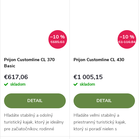
a agilní creekovka v jednom,...
klasika, ktorá spája výnimočnú...
–10 %
–10 %
€685,63
€1 116,84
Prijon Customline CL 370
Prijon Customline CL 430
Basic
€617,06
€1 005,15
skladom
skladom
DETAIL
DETAIL
Hľadáte stabilný a odolný
Hľadáte veľmi stabilný a
turistický kajak, ktorý je ideálny
priestranný turistický kajak,
pre začiatočníkov, rodinné
ktorý si poradí nielen s
výlety alebo ako spoľahlivé
pokojnými jazerami, ale aj s