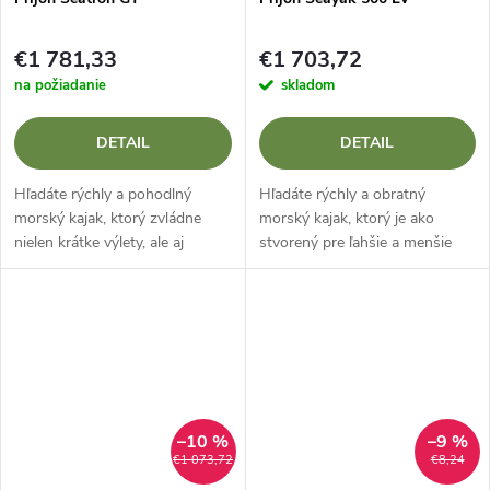
€1 781,33
€1 703,72
na požiadanie
skladom
DETAIL
DETAIL
Hľadáte rýchly a pohodlný
Hľadáte rýchly a obratný
morský kajak, ktorý zvládne
morský kajak, ktorý je ako
nielen krátke výlety, ale aj
stvorený pre ľahšie a menšie
náročné viacdňové expedície?
postavy? Prijon Seayak 500 LV
Prijon Seatron GT je práve ten
je ľahký a efektívny stroj na
výkonný stroj, ktorý vás
turistiku, ktorý spája špičkovú...
nadchne...
–10 %
–9 %
€1 073,72
€8,24