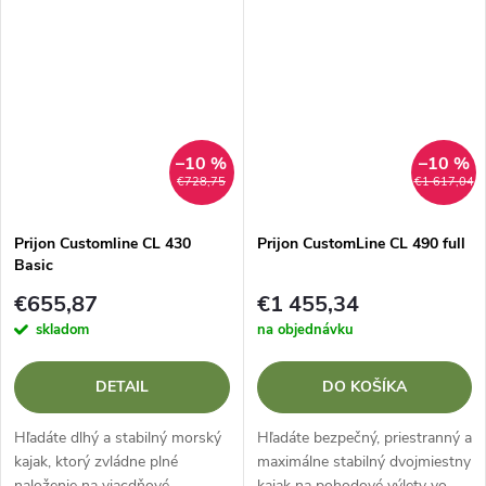
plavidlo do požičovne? Prijon
plavbami pozdĺž pobrežia a je
Customline CL 370 Basic je...
vhodný aj pre začiatočníkov?
Prijon...
–10 %
–10 %
€728,75
€1 617,04
Prijon Customline CL 430
Prijon CustomLine CL 490 full
Basic
€655,87
€1 455,34
skladom
na objednávku
DETAIL
DO KOŠÍKA
Hľadáte dlhý a stabilný morský
Hľadáte bezpečný, priestranný a
kajak, ktorý zvládne plné
maximálne stabilný dvojmiestny
naloženie na viacdňové
kajak na pohodové výlety vo