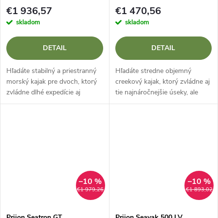
€1 936,57
€1 470,56
skladom
skladom
DETAIL
DETAIL
Hľadáte stabilný a priestranný
Hľadáte stredne objemný
morský kajak pre dvoch, ktorý
creekový kajak, ktorý zvládne aj
zvládne dlhé expedície aj
tie najnáročnejšie úseky, ale
náročnejšie podmienky pri
nestratí rýchlosť ani na dlhých
pobreží? Prijon Poseidon je
úsekoch? Prijon Rizz PR-X je
robustný dvojmiestny kajak
moderný nemecký kajak...
určený na...
–10 %
–10 %
€1 979,26
€1 893,02
Prijon Seatron GT
Prijon Seayak 500 LV