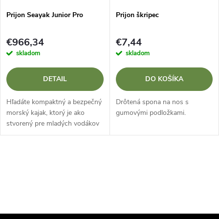
Prijon Seayak Junior Pro
Prijon škripec
€966,34
€7,44
skladom
skladom
DETAIL
DO KOŠÍKA
Hľadáte kompaktný a bezpečný
Drôtená spona na nos s
morský kajak, ktorý je ako
gumovými podložkami.
stvorený pre mladých vodákov
a menšie postavy? Prijon
Seayak Junior Pro Je to
špecializovaný morský kajak
O
navrhnutý tak,...
v
l