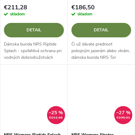
€211,28
€186,50
skladom
skladom
DETAIL
DETAIL
Dámska bunda NRS Riptide
Či už dávate prednosť
Splash - spoľahlivá ochrana pri
pokojným jazerám alebo vlnám,
vodných dobrodružstvách
dámska bunda NRS Tor
Dámska bunda NRS Riptide
poskytuje ľahkú, nepremokavú
Splash je dámska vodácka
ochranu s funkciami rýchleho
bunda určená pre jazdcov, ktorí
nastavenia pre nepredvídateľné
hľadajú...
podmienky.
–25 %
–27 %
€211,46
€196,91
NRS Womens Riptide Splash
NRS Womens Stratos