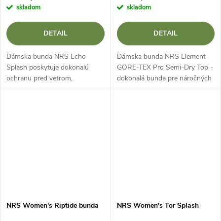
skladom
skladom
DETAIL
DETAIL
Dámska bunda NRS Echo
Dámska bunda NRS Element
Splash poskytuje dokonalú
GORE-TEX Pro Semi-Dry Top -
ochranu pred vetrom,
dokonalá bunda pre náročných
postriekaním a dažďom v
vodákov Dámske tričko NRS
základnom dizajne.
Element GORE-TEX Pro Semi-
Dry Top je dámska vodácka
bunda určená pre...
NRS Women's Riptide bunda
NRS Women's Tor Splash