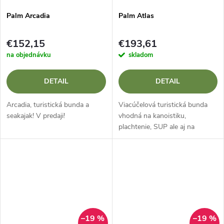
Palm Arcadia
Palm Atlas
€152,15
€193,61
na objednávku
skladom
DETAIL
DETAIL
Arcadia, turistická bunda a
Viacúčelová turistická bunda
seakajak! V predaji!
vhodná na kanoistiku,
plachtenie, SUP ale aj na
cyklistiku.
–19 %
–19 %