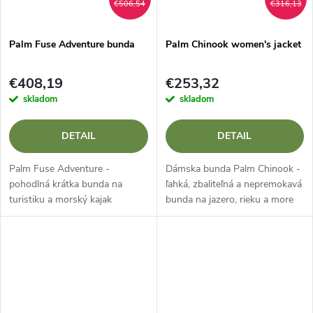
€506,54
€316,13
Palm Fuse Adventure bunda
Palm Chinook women's jacket
€408,19
€253,32
skladom
skladom
DETAIL
DETAIL
Palm Fuse Adventure -
Dámska bunda Palm Chinook -
pohodlná krátka bunda na
ľahká, zbaliteľná a nepremokavá
turistiku a morský kajak
bunda na jazero, rieku a more
Dobrodružstvo s dlaňovou
Palm Chinook (ženy) je vodácka
poistkou je prémiová krátka
bunda, ktorá sa ľahko zbalí do
bunda určená na turistiku,
malého balenia, ale...
jazdu na morskom kajaku a...