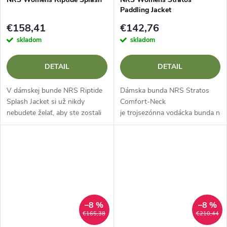
Paddling Jacket
€158,41
€142,76
skladom
skladom
DETAIL
DETAIL
V dámskej bunde NRS Riptide
Dámska bunda NRS Stratos
Splash Jacket si už nikdy
Comfort-Neck
nebudete želať, aby ste zostali
je trojsezónna vodácka bunda na
trčať na gauči. Pokročilá
pre pohodlie žien. Vodotesná,
nepremokavá a priedušná
priedušná technická tkanina
bunda s kapucňou,
vám umožní...
vnútorným...
–8 %
–8 %
€165,38
€210,44