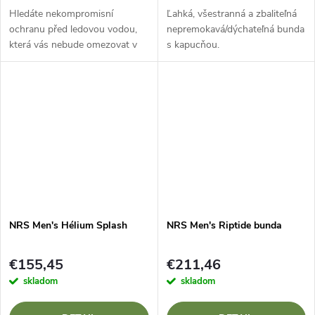
Hledáte nekompromisní
Ľahká, všestranná a zbaliteľná
ochranu před ledovou vodou,
nepremokavá/dýchateľná bunda
která vás nebude omezovat v
s kapucňou.
pohybu ani při nejtěžších
záběrech? Suchá bunda
Immersion Research 7Figure
Dry Top představuje...
NRS Men's Hélium Splash
NRS Men's Riptide bunda
€155,45
€211,46
skladom
skladom