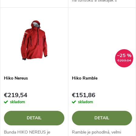
na turistiku a seakajak s
u
dvojitým tunelom pre spraddle.
u
k
k
t
t
o
o
–25 %
v
€203,04
v
Hiko Nereus
Hiko Ramble
€219,54
€151,86
skladom
skladom
DETAIL
DETAIL
Bunda HIKO NEREUS je
Ramble je pohodlná, veľmi