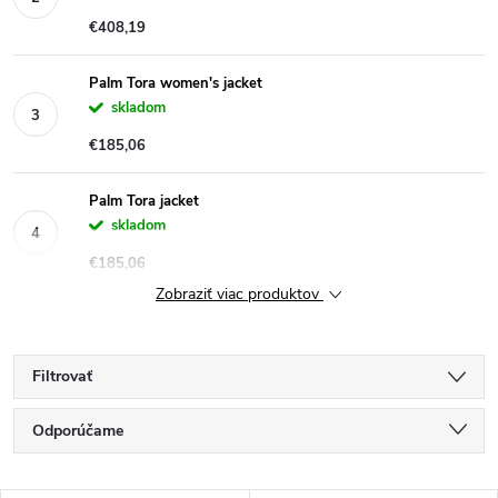
€408,19
Palm Tora women's jacket
skladom
€185,06
Palm Tora jacket
skladom
€185,06
Zobraziť viac produktov
Filtrovať
R
Odporúčame
a
Najlacnejšie