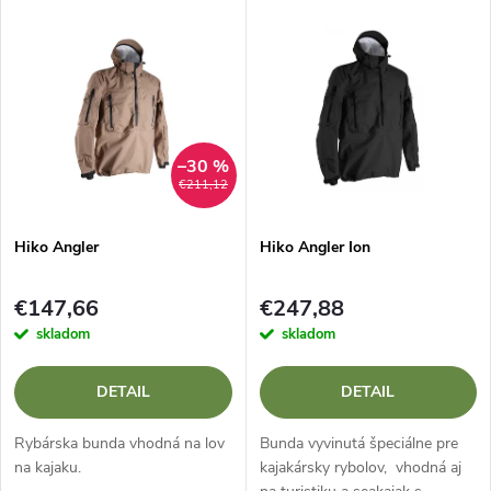
V
Najdrahšie
d
ý
Najpredávanejšie
e
p
Abecedne
n
i
–30 %
€211,12
i
s
e
Hiko Angler
Hiko Angler Ion
p
p
€147,66
€247,88
r
skladom
skladom
r
o
DETAIL
DETAIL
o
d
Rybárska bunda vhodná na lov
Bunda vyvinutá špeciálne pre
d
na kajaku.
kajakársky rybolov, vhodná aj