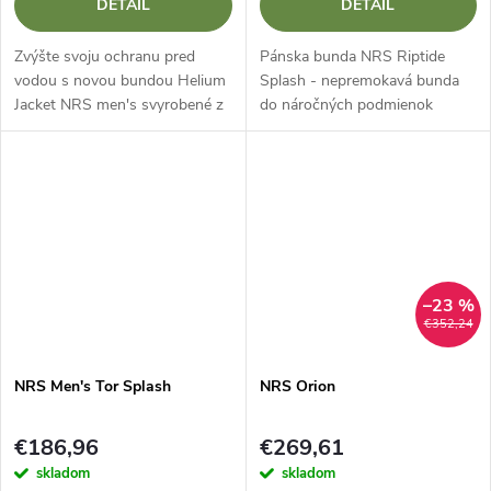
DETAIL
DETAIL
Zvýšte svoju ochranu pred
Pánska bunda NRS Riptide
vodou s novou bundou Helium
Splash - nepremokavá bunda
Jacket NRS men's svyrobené z
do náročných podmienok
nepremokavej, priedušnej
Pánska bunda Riptide Splash
tkaniny.
od spoločnosti NRS je pánska
vodácka bunda určená pre
jazdcov, ktorí...
–23 %
€352,24
NRS Men's Tor Splash
NRS Orion
€186,96
€269,61
skladom
skladom