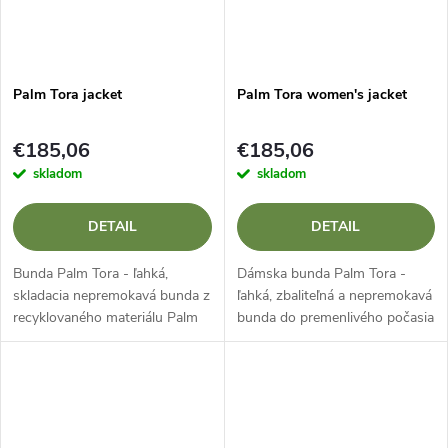
Palm Tora jacket
Palm Tora women's jacket
€185,06
€185,06
skladom
skladom
DETAIL
DETAIL
Bunda Palm Tora - ľahká,
Dámska bunda Palm Tora -
skladacia nepremokavá bunda z
ľahká, zbaliteľná a nepremokavá
recyklovaného materiálu Palm
bunda do premenlivého počasia
Tora je vodácka bunda, po
Palm Tora (dámske) je ideálna
ktorej siahnete, keď sa zhorší
záložná bunda na dni, keď sa
počasie. MäkkáXP 2,5 vrstvy
počasie rýchlo mení. MäkkáXP...
tkanina...