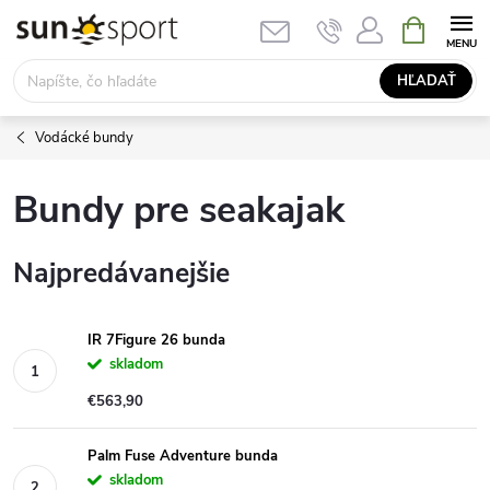
Prejsť
NÁKUPN
KOŠÍK
na
obsah
HĽADAŤ
Vodácké bundy
Bundy pre seakajak
Najpredávanejšie
IR 7Figure 26 bunda
skladom
€563,90
Palm Fuse Adventure bunda
skladom