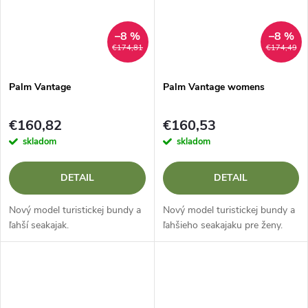
–8 %
–8 %
€174,81
€174,49
Palm Vantage
Palm Vantage womens
€160,82
€160,53
skladom
skladom
DETAIL
DETAIL
Nový model turistickej bundy a
Nový model turistickej bundy a
ľahší seakajak.
ľahšieho seakajaku pre ženy.