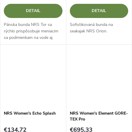
DETAIL
DETAIL
Pánska bunda NRS Tor sa
Sofistikovaná bunda na
rýchlo prispôsobuje meniacim
seakajak NRS Orion.
sa podmienkam na vode aj
mimo nej. Je nnepremokavá a
priedušná. Táto účelová bunda
ponúka optimálnu ochranu.
NRS Women's Echo Splash
NRS Women's Element GORE-
TEX Pro
€134,72
€695,33