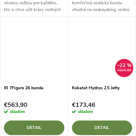
skvelou voľbou pre každého,
komfortná vodácka bunda
kto si chce užiť krásy vodných
vhodná na seakayaking, vodnú
športov bez toho, aby sa musel
turistiku a canyoning.
obávať chladného a veterného
počasia. Bunda je vyrobená z...
–22 %
€223,39
IR 7Figure 26 bunda
Kokatat Hydrus 2,5 Jetty
€563,90
€173,46
skladom
skladom
DETAIL
DETAIL