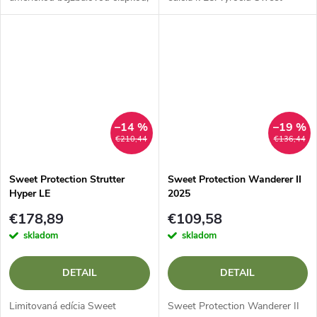
ktorá kombinuje štýlový dizajn
Protection Strutter Block Party
s pokročilou technológiou pre
LE je ikonická kajakárska prilba
maximálnu ochranu pri...
v limitovanej edícii pri...
–14 %
–19 %
€210,44
€136,44
Sweet Protection Strutter
Sweet Protection Wanderer II
Hyper LE
2025
€178,89
€109,58
skladom
skladom
DETAIL
DETAIL
Limitovaná edícia Sweet
Sweet Protection Wanderer II