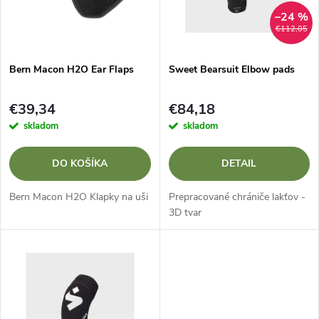
n
i
–24 %
€112,05
i
s
e
Bern Macon H2O Ear Flaps
Sweet Bearsuit Elbow pads
p
p
€39,34
€84,18
r
skladom
skladom
r
o
DO KOŠÍKA
DETAIL
o
d
Bern Macon H2O Klapky na uši
Prepracované chrániče lakťov -
d
3D tvar
u
u
k
k
t