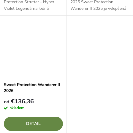
Protection Strutter - Hyper
2025 Sweet Protection
Violet Legendárna lodná
Wanderer II 2025 je vylepšená
prilbaSweet Protection Strutter
verzia osvedčenej prilby pre
v exkluzívnomlimitovaná edícia
širokú škálu vodáckych
Hyper Violet spája osvedčenú
disciplín. Nové materiály a
ochranu s...
technológie...
Sweet Protection Wanderer II
2026
€136,36
od
skladom
DETAIL