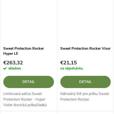
potôčikov,...
úroveň bezpečnosti aj...
Sweet Protection Rocker
Sweet Protection Rocker Visor
Hyper LE
€263,32
€21,15
skladom
na objednávku
DETAIL
DETAIL
Limitovaná edícia Sweet
Náhradný štít pre prilbu Sweet
Protection Rocker - Hyper
Protection Rocker.
Violet Ikonická prilbaSladká
ochrana Rocker prichádza v