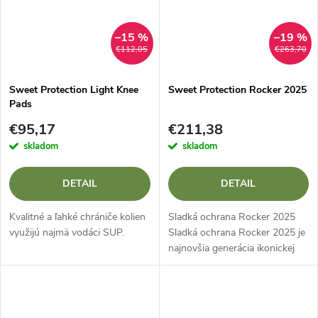
–15 %
–19 %
€112,05
€263,70
Sweet Protection Light Knee
Sweet Protection Rocker 2025
Pads
€95,17
€211,38
skladom
skladom
DETAIL
DETAIL
Kvalitné a ľahké chrániče kolien
Sladká ochrana Rocker 2025
využijú najmä vodáci SUP.
Sladká ochrana Rocker 2025 je
najnovšia generácia ikonickej
prilby na divokú vodu. Vďaka
inovatívnym materiálom a
konštrukcii ponúka...