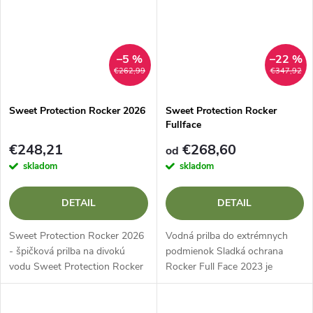
–5 %
–22 %
€262,99
€347,92
Sweet Protection Rocker 2026
Sweet Protection Rocker
Fullface
€248,21
€268,60
od
skladom
skladom
DETAIL
DETAIL
Sweet Protection Rocker 2026
Vodná prilba do extrémnych
- špičková prilba na divokú
podmienok Sladká ochrana
vodu Sweet Protection Rocker
Rocker Full Face 2023 je
2026 je prémiová prilba na
vodácka prilba, ktorá bola
divokú vodu navrhnutá na
navrhnutá do najťažšieho
maximálnu ochranu počas
terénu a ponúka maximálnu