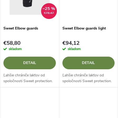
t
o
–25 %
o
€78,47
v
v
Sweet Elbow guards
Sweet Elbow guards light
€58,80
€94,12
skladom
skladom
DETAIL
DETAIL
Ľahšie chrániče lakťov od
Ľahšie chrániče lakťov od
spoločnosti Sweet protection.
spoločnosti Sweet protection.