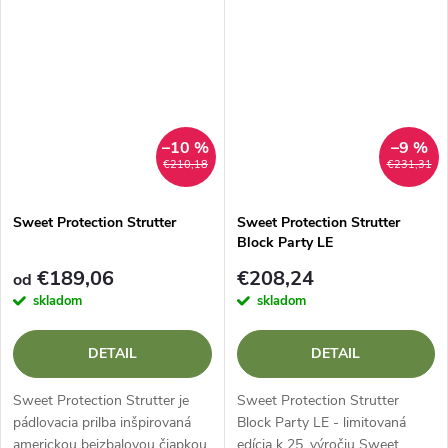
exkluzívnom farebnom
prevedeníHyper Violet v
limitovanej edícii na...
–10 %
–9 %
€210,18
€231,31
Sweet Protection Strutter
Sweet Protection Strutter
Block Party LE
€189,06
€208,24
od
skladom
skladom
DETAIL
DETAIL
Sweet Protection Strutter je
Sweet Protection Strutter
pádlovacia prilba inšpirovaná
Block Party LE - limitovaná
americkou bejzbalovou čiapkou,
edícia k 25. výročiu Sweet