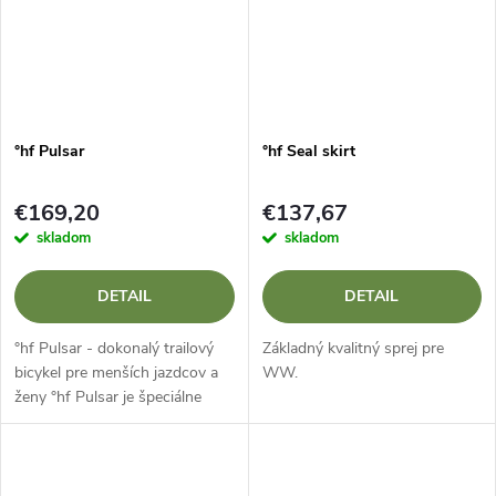
°hf Pulsar
°hf Seal skirt
€169,20
€137,67
skladom
skladom
DETAIL
DETAIL
°hf Pulsar - dokonalý trailový
Základný kvalitný sprej pre
bicykel pre menších jazdcov a
WW.
ženy °hf Pulsar je špeciálne
navrhnutý špic pre menších
jazdcov a ženy, ktorý sa
vyznačuje dokonalým
prispôsobením,...