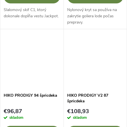
Slalomový skif C1, ktorý
Nylonový kryt sa používa na
dokonale dopĺňa vestu Jackpot.
zakrytie goliera lode počas
prepravy.
HIKO PRODIGY 94 špricdeka
HIKO PRODIGY V2 87
špricdeka
€96,87
€108,93
skladom
skladom