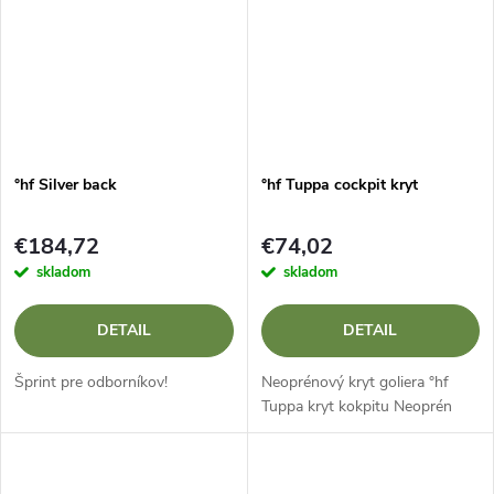
°hf Silver back
°hf Tuppa cockpit kryt
€184,72
€74,02
skladom
skladom
DETAIL
DETAIL
Šprint pre odborníkov!
Neoprénový kryt goliera °hf
Tuppa kryt kokpitu Neoprén