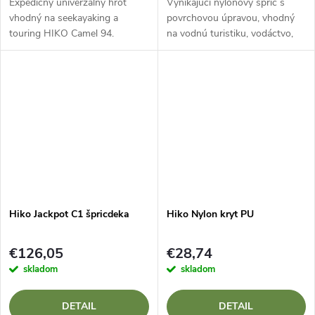
Expedičný univerzálny hrot
Vynikajúci nylonový špric s
vhodný na seekayaking a
povrchovou úpravou, vhodný
touring HIKO Camel 94.
na vodnú turistiku, vodáctvo,
základnú kanoistiku.
Hiko Jackpot C1 špricdeka
Hiko Nylon kryt PU
€126,05
€28,74
skladom
skladom
DETAIL
DETAIL