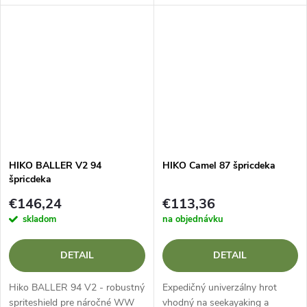
rozmýšľať. Výber modelu
šprintérsky čln určený pre
BALLER 87 - splashboardu so
pokročilých a skúsených
zosilnenou vrchnou vrstvou,
vodákov. Spája v sebe
ktorý je...
maximálnu...
HIKO BALLER V2 94
HIKO Camel 87 špricdeka
špricdeka
€146,24
€113,36
skladom
na objednávku
DETAIL
DETAIL
Hiko BALLER 94 V2 - robustný
Expedičný univerzálny hrot
spriteshield pre náročné WW
vhodný na seekayaking a