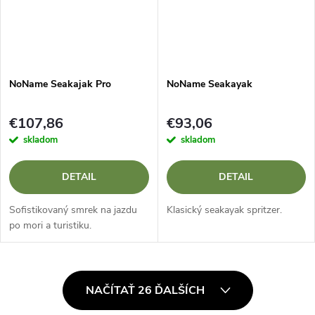
NoName Seakajak Pro
NoName Seakayak
€107,86
€93,06
skladom
skladom
DETAIL
DETAIL
Sofistikovaný smrek na jazdu
Klasický seakayak spritzer.
po mori a turistiku.
O
NAČÍTAŤ 26 ĎALŠÍCH
v