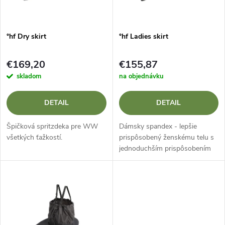
i
i
s
e
°hf Dry skirt
°hf Ladies skirt
p
p
€169,20
€155,87
r
skladom
na objednávku
r
o
DETAIL
DETAIL
o
d
Špičková spritzdeka pre WW
Dámsky spandex - lepšie
d
všetkých ťažkostí.
prispôsobený ženskému telu s
jednoduchším prispôsobením
u
u
k
k
t
t