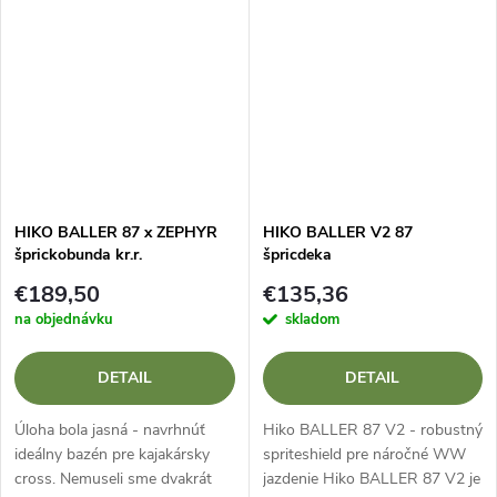
HIKO BALLER 87 x ZEPHYR
HIKO BALLER V2 87
šprickobunda kr.r.
špricdeka
€189,50
€135,36
na objednávku
skladom
DETAIL
DETAIL
Úloha bola jasná - navrhnúť
Hiko BALLER 87 V2 - robustný
ideálny bazén pre kajakársky
spriteshield pre náročné WW
cross. Nemuseli sme dvakrát
jazdenie Hiko BALLER 87 V2 je