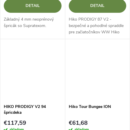
DETAIL
DETAIL
Základný 4 mm neoprénový
Hiko PRODIGY 87 V2 -
špricák so Supratexom.
bezpečné a pohodlné spraddle
pre začiatočníkov WW Hiko
PRODIGY 87 V2 je točiaci sa
čln určený pre začiatočníkov a
pokročilých vodákov. Vďaka
inovatívnemu...
HIKO PRODIGY V2 94
Hiko Tour Bungee ION
špricdeka
€117,59
€61,68
skladom
skladom