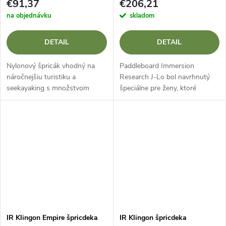
€91,37
€206,21
na objednávku
skladom
DETAIL
DETAIL
Nylonový špricák vhodný na
Paddleboard Immersion
náročnejšiu turistiku a
Research J-Lo bol navrhnutý
seekayaking s množstvom
špeciálne pre ženy, ktoré
pomôcok.
hľadajú výnimočnú kombináciu
pohodlia, odolnosti a tesnenia
pri pádlovaní v náročných
podmienkach....
IR Klingon Empire špricdeka
IR Klingon špricdeka