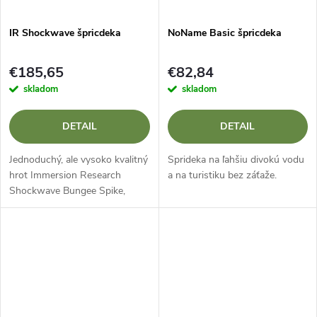
IR Shockwave špricdeka
NoName Basic špricdeka
€185,65
€82,84
skladom
skladom
DETAIL
DETAIL
Jednoduchý, ale vysoko kvalitný
Sprideka na ľahšiu divokú vodu
hrot Immersion Research
a na turistiku bez záťaže.
Shockwave Bungee Spike,
ktorý ponúka skvelú rovnováhu
medzi výkonom a cenou.
Ideálny pre začiatočníkov a
stredne...