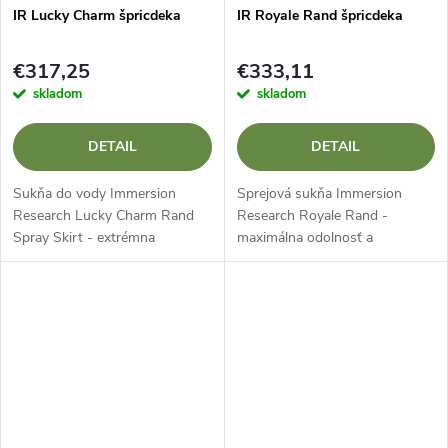
IR Lucky Charm špricdeka
IR Royale Rand špricdeka
€317,25
€333,11
skladom
skladom
DETAIL
DETAIL
Sukňa do vody Immersion
Sprejová sukňa Immersion
Research Lucky Charm Rand
Research Royale Rand -
Spray Skirt - extrémna
maximálna odolnosť a
odolnosť pre najťažšie pereje
bezpečnosť pri extrémnom
Lucky Charm Rand Spray Skirt
pádlovaní Royale Rand Spray
je špičkový špricák navrhnutý
Skirt je najodolnejšia a
pre skúsených...
najspoľahlivejšia striekajúca...