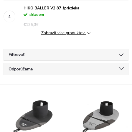
HIKO BALLER V2 87 špricdeka
skladom
€135,36
Zobraziť viac produktov
Filtrovať
R
Odporúčame
a
Najlacnejšie
V
Najdrahšie
d
ý
Najpredávanejšie
e
p
Abecedne
n