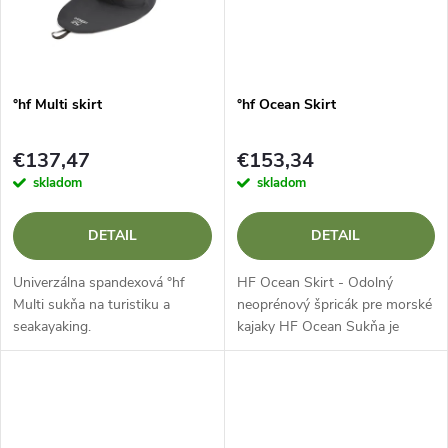
o
o
v
v
°hf Multi skirt
°hf Ocean Skirt
€137,47
€153,34
skladom
skladom
DETAIL
DETAIL
Univerzálna spandexová °hf
HF Ocean Skirt - Odolný
Multi sukňa na turistiku a
neoprénový špricák pre morské
seakayaking.
kajaky HF Ocean Sukňa je
neoprénová šprintérka
najvyššej kvality navrhnutá
špeciálne pre náročné morské a
expedičné...