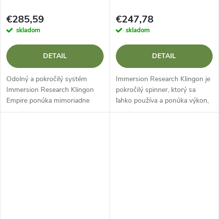
€285,59
€247,78
skladom
skladom
DETAIL
DETAIL
Odolný a pokročilý systém
Immersion Research Klingon je
Immersion Research Klingon
pokročilý spinner, ktorý sa
Empire ponúka mimoriadne
ľahko používa a ponúka výkon,
suché a bezpečné utesnenie
na ktorý sa môžete spoľahnúť,
kokpitu.
za prijateľnú cenu.