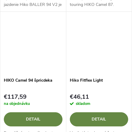
jazdenie Hiko BALLER 94 V2 je
touring HIKO Camel 87.
šprintérsky čln určený pre
pokročilých a skúsených
vodákov. Spája v sebe...
HIKO Camel 94 špricdeka
Hiko Fitflex Light
€117,59
€46,11
na objednávku
skladom
DETAIL
DETAIL