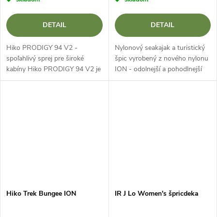
DETAIL
DETAIL
Hiko PRODIGY 94 V2 -
Nylonový seakajak a turistický
spoľahlivý sprej pre široké
špic vyrobený z nového nylonu
kabíny Hiko PRODIGY 94 V2 je
ION - odolnejší a pohodlnejší
odolná a bezpečná ochrana
ako jeho predchodca.
proti striekajúcej vode určená
pre širšie kokpity plastových
kajakov na...
Hiko Trek Bungee ION
IR J Lo Women's špricdeka