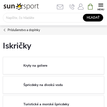
Prejsť
NÁKUPN
KOŠÍK
na
obsah
HĽADAŤ
Príslušenstvo a doplnky
Iskričky
Kryty na goliere
Špricdeky na divokú vodu
Turistické a morské špricdeky