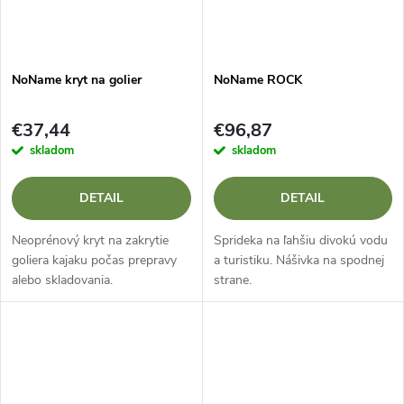
NoName kryt na golier
NoName ROCK
€37,44
€96,87
skladom
skladom
DETAIL
DETAIL
Neoprénový kryt na zakrytie
Sprideka na ľahšiu divokú vodu
goliera kajaku počas prepravy
a turistiku. Nášivka na spodnej
alebo skladovania.
strane.