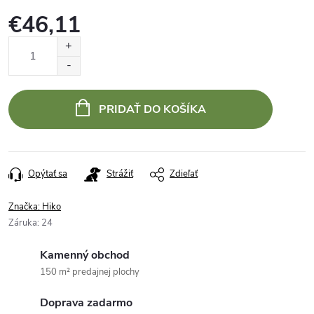
€46,11
Jednotková
cena:
PRIDAŤ DO KOŠÍKA
Opýtať sa
Strážiť
Zdieľať
Značka:
Hiko
Záruka
:
24
Kamenný obchod
150 m² predajnej plochy
Doprava zadarmo