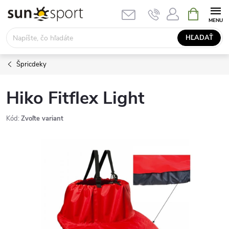
Prejsť
NÁKUPN
KOŠÍK
na
obsah
HĽADAŤ
Špricdeky
Hiko Fitflex Light
Kód:
Zvoľte variant