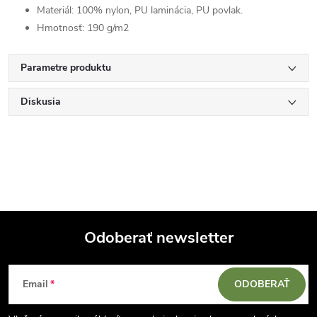
Materiál: 100% nylon, PU laminácia, PU povlak.
Hmotnosť: 190 g/m2
Parametre produktu
Diskusia
Odoberať newsletter
Z
Email
ODOBERAŤ
á