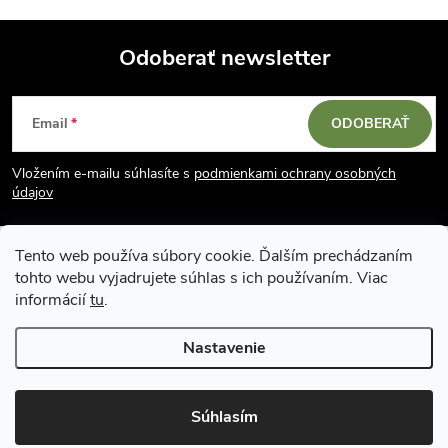
k
c
o
i
Odoberať newsletter
v
a
Z
e
n
Email
ODOBERAŤ
p
á
i
e
r
Vložením e-mailu súhlasíte s
podmienkami ochrany osobných
p
údajov
v
ä
k
Tento web používa súbory cookie. Ďalším prechádzaním
tohto webu vyjadrujete súhlas s ich používaním. Viac
t
y
informácií
tu
.
v
i
Nastavenie
Copyright 2026
Vodácky obchod SUN sport
. Všetky práva vyhradené.
ý
e
Upraviť nastavenie cookies
p
Súhlasím
Vytvoril Shoptet