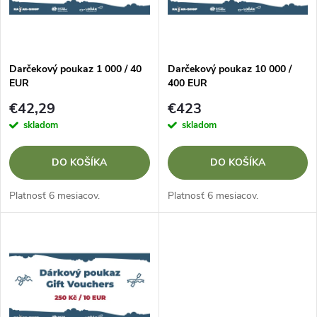
n
i
i
s
e
Darčekový poukaz 1 000 / 40
Darčekový poukaz 10 000 /
EUR
400 EUR
p
p
€42,29
€423
r
skladom
skladom
r
o
DO KOŠÍKA
DO KOŠÍKA
o
d
Platnosť 6 mesiacov.
Platnosť 6 mesiacov.
d
u
u
k
k
t