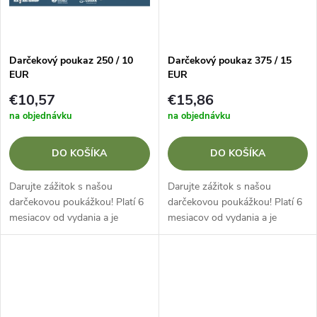
t
o
o
v
Darčekový poukaz 250 / 10
Darčekový poukaz 375 / 15
v
EUR
EUR
€10,57
€15,86
na objednávku
na objednávku
DO KOŠÍKA
DO KOŠÍKA
Darujte zážitok s našou
Darujte zážitok s našou
darčekovou poukážkou! Platí 6
darčekovou poukážkou! Platí 6
mesiacov od vydania a je
mesiacov od vydania a je
ideálny na akúkoľvek príležitosť.
ideálny na akúkoľvek príležitosť.