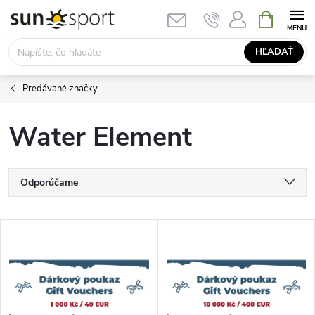
Prejsť
NÁKUPN
KOŠÍK
na
obsah
HĽADAŤ
Predávané značky
Water Element
R
Odporúčame
a
Najlacnejšie
V
Najdrahšie
d
ý
Najpredávanejšie
e
p
Abecedne