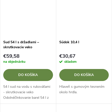
Sud 54 l s držadlami –
Súdok 10,4 l
skrutkovacie veko
€59,58
€30,67
na objednávku
skladom
DO KOŠÍKA
DO KOŠÍKA
54 l sud na vodu s rukoväťami
Hlaveň s gumovým tesnením
- skrutkovacie veko
okolo hrdla.
Odolnéčlnkovanie barel 54 l z
materiálu HDPE sskrutkovacie
veko a dvoma bočné rukoväte