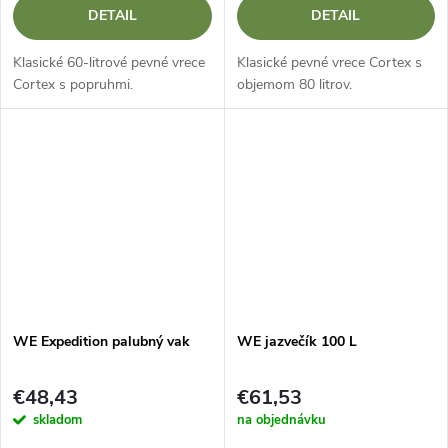
DETAIL
DETAIL
Klasické 60-litrové pevné vrece
Klasické pevné vrece Cortex s
Cortex s popruhmi.
objemom 80 litrov.
WE Expedition palubný vak
WE jazvečík 100 L
€48,43
€61,53
skladom
na objednávku