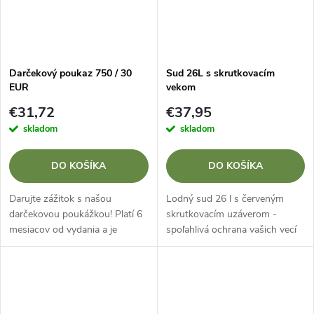
Darčekový poukaz 750 / 30
Sud 26L s skrutkovacím
EUR
vekom
€31,72
€37,95
skladom
skladom
DO KOŠÍKA
DO KOŠÍKA
Darujte zážitok s našou
Lodný sud 26 l s červeným
darčekovou poukážkou! Platí 6
skrutkovacím uzáverom -
mesiacov od vydania a je
spoľahlivá ochrana vašich vecí
ideálny na akúkoľvek príležitosť.
na vode Odolné člnkovanie
barel s objemom26 litrov
vyrobené z vysokokvalitného
vystuženého...