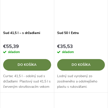
Sud 41,5 l – s držadlami
Sud 50 l Extra
€55,39
€35,53
skladom
skladom
DO KOŠÍKA
DO KOŠÍKA
Curtec 41,5 l - odolný sud s
Lodný sud vyrobený zo
držadlami Plastový sud 41,5 l s
zosilneného a odolnejšieho
červeným skrutkovacím vekom
plastu s rukoväťami.
a robustnými rukoväťami je
Individuálne ceny pre kluby,
ideálny pre vodákov, požičovne
školy a požičovne.
a kluby. Spoľahlivo...