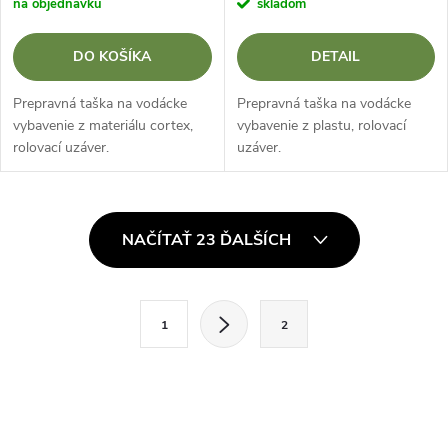
na objednávku
skladom
DO KOŠÍKA
DETAIL
Prepravná taška na vodácke
Prepravná taška na vodácke
vybavenie z materiálu cortex,
vybavenie z plastu, rolovací
rolovací uzáver.
uzáver.
O
NAČÍTAŤ 23 ĎALŠÍCH
v
l
S
1
2
t
á
r
d
á
a
n