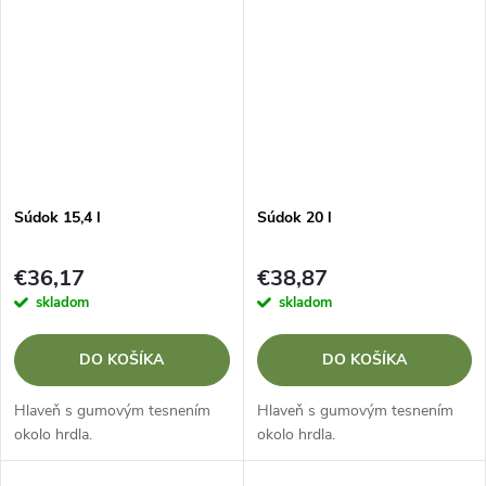
na jednoduché prenášanie...
Súdok 15,4 l
Súdok 20 l
€36,17
€38,87
skladom
skladom
DO KOŠÍKA
DO KOŠÍKA
Hlaveň s gumovým tesnením
Hlaveň s gumovým tesnením
okolo hrdla.
okolo hrdla.