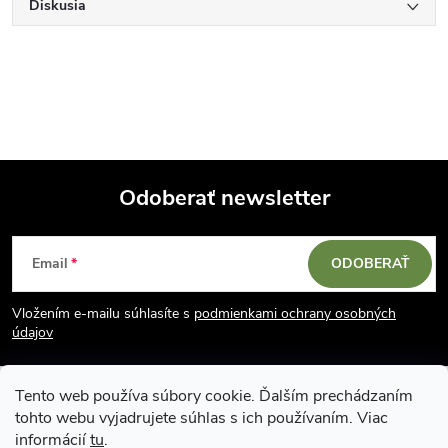
Diskusia
Odoberať newsletter
Z
Email
ODOBERAŤ
á
Vložením e-mailu súhlasíte s
podmienkami ochrany osobných
p
údajov
ä
Tento web používa súbory cookie. Ďalším prechádzaním
tohto webu vyjadrujete súhlas s ich používaním. Viac
t
informácií
tu
.