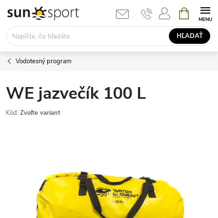
Prejsť
NÁKUPN
KOŠÍK
na
obsah
HĽADAŤ
Vodotesný program
WE jazvečík 100 L
Kód:
Zvoľte variant