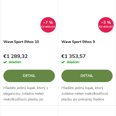
–7 %
–3 %
€1 401,01
€1 401,01
Wave Sport Ethos 10
Wave Sport Ethos 9
€1 289,32
€1 353,57
skladom
skladom
DETAIL
DETAIL
Hľadáte jediný kajak, ktorý s
Hľadáte jediný kajak, ktorý
eleganciou zvládne nielen
zvládne nielen niekoľkodňovú
niekoľkodňovú plavbu po
plavbu po pokojnej hladine
pokojnej hladine priehrady, ale
priehrady, ale aj bezpečný zjazd
aj bezpečný zjazd divokejších
divokejších perejí, zatiaľ čo