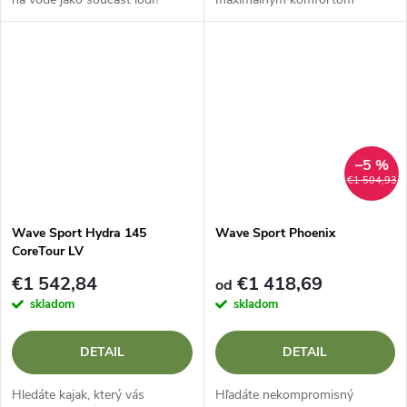
Wave Sport Hydra 125 LV
zvládne aj náročnejšie
(Low Volume) je navržena pro
podmienky? Wave Sport Hydra
menší a lehčí pádlerky a
Core WhiteOut so skegom je
pádlery,...
práve ten...
–5 %
€1 504,93
Wave Sport Hydra 145
Wave Sport Phoenix
CoreTour LV
€1 542,84
€1 418,69
od
skladom
skladom
DETAIL
DETAIL
Hledáte kajak, který vás
Hľadáte nekompromisný