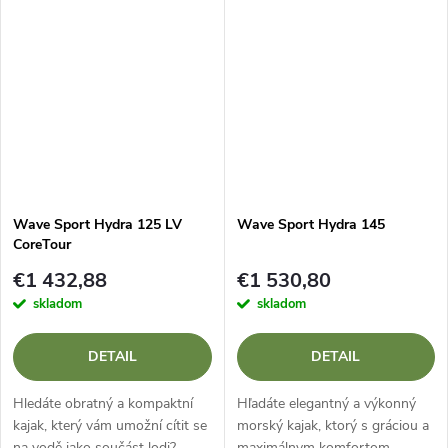
expedície s veľkým množstvom
Hydra 125 Core WhiteOut je
výstroja? Wave Sport Horizon
kratšia a obratnejšia verzia...
+...
Wave Sport Hydra 125 LV
Wave Sport Hydra 145
CoreTour
€1 432,88
€1 530,80
skladom
skladom
DETAIL
DETAIL
Hledáte obratný a kompaktní
Hľadáte elegantný a výkonný
kajak, který vám umožní cítit se
morský kajak, ktorý s gráciou a
na vodě jako součást lodi?
maximálnym komfortom