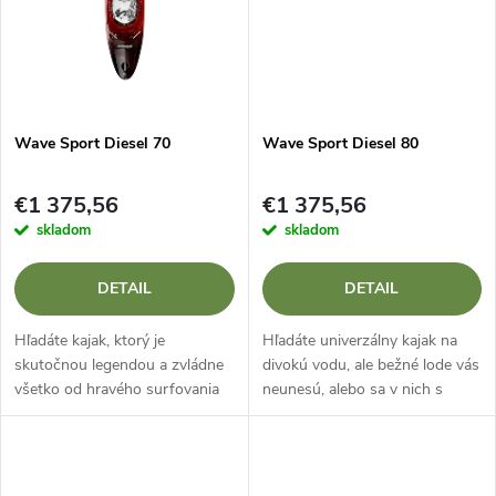
t
o
o
v
v
Wave Sport Diesel 70
Wave Sport Diesel 80
€1 375,56
€1 375,56
skladom
skladom
DETAIL
DETAIL
Hľadáte kajak, ktorý je
Hľadáte univerzálny kajak na
skutočnou legendou a zvládne
divokú vodu, ale bežné lode vás
všetko od hravého surfovania
neunesú, alebo sa v nich s
až po prejazdy náročnými
dlhými nohami cítite stiesnene?
perejami? Wave Sport Diesel 70
Wave Sport Diesel 80 v
v prémiovej výbave Core
prémiovej výbave Core
WhiteOut je...
WhiteOut je...