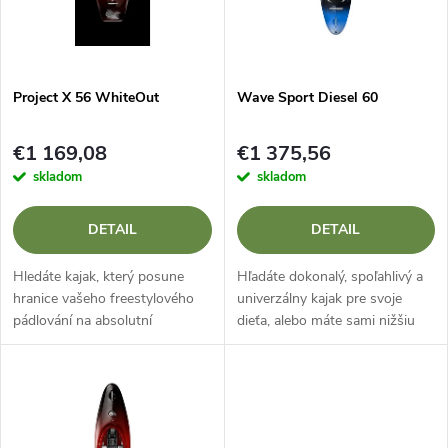
n
i
i
s
e
Project X 56 WhiteOut
Wave Sport Diesel 60
p
p
€1 169,08
€1 375,56
r
skladom
skladom
r
o
DETAIL
DETAIL
o
d
Hledáte kajak, který posune
Hľadáte dokonalý, spoľahlivý a
d
hranice vašeho freestylového
univerzálny kajak pre svoje
pádlování na absolutní
dieťa, alebo máte sami nižšiu
u
maximum? Wave Sport Project
postavu a obrovské lode vás na
u
X 56 je nekompromisní
vode zbytočne „trápia“? Wave
k
playboat navržený pro jezdce,
Sport Diesel 60 v prémiovej...
k
kteří vyžadují...
t