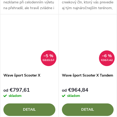
nezklame při celodenním výletu
creekový čln, ktorý vás prevedie
na přehradě, ale hravě zvládne i
aj tým najnáročnejším terénom,
meandrující řeku? Wave Sport
ale zároveň ponúka obrovskú
Hydra 145 LV (Low Volume) je
rýchlosť a obratnosť
navržena přesně pro menší a...
moderných lodí? Wave Sport
Phoenix vstáva...
–5 %
–6 %
€839,57
€967,42
Wave šport Scooter X
Wave šport Scooter X Tandem
€797,61
€964,84
od
od
skladom
skladom
DETAIL
DETAIL