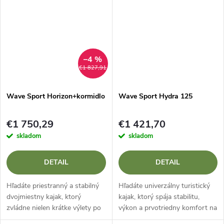
perejí? Wave Sport Ethos 10
bežné crossoverové modely
je...
vás...
–4 %
€1 827,91
Wave Sport Horizon+kormidlo
Wave Sport Hydra 125
€1 750,29
€1 421,70
skladom
skladom
DETAIL
DETAIL
Hľadáte priestranný a stabilný
Hľadáte univerzálny turistický
dvojmiestny kajak, ktorý
kajak, ktorý spája stabilitu,
zvládne nielen krátke výlety po
výkon a prvotriedny komfort na
jazere, ale aj náročnejšie
dlhých trasách? Wave Sport