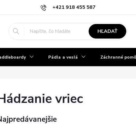
+421 918 455 587
info@vodacky-obchod.sk
HĽADAŤ
addleboardy
Pádla a veslá
Záchranné pom
Hádzanie vriec
Najpredávanejšie