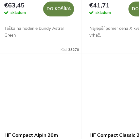
€63,45
€41,71
DO KOŠÍKA
DO
skladom
skladom
Taška na hodenie bundy Astral
Najlepší pomer cena X kval
Green
vrhač.
Kód:
38270
HF Compact Alpin 20m
HF Compact Classic