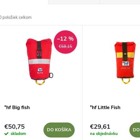
a
0
položiek celkom
d
V
e
–12 %
ý
€58,15
n
p
e
s
p
p
°hf Big fish
°hf Little Fish
r
r
€50,75
€29,61
o
DO KOŠÍKA
DO
skladom
na objednávku