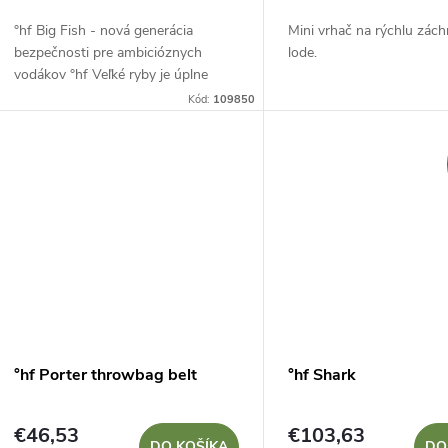
o
d
°hf Big Fish - nová generácia
Mini vrhač na rýchlu zách
d
bezpečnosti pre ambicióznych
lode.
u
vodákov °hf Veľké ryby je úplne
u
nový model hádzacieho vaku určený
Kód:
109850
k
pre náročných vodákov, ktorí
k
hľadajú dokonalú...
t
t
o
o
v
v
°hf Porter throwbag belt
°hf Shark
€46,53
€103,63
DO KOŠÍKA
DO