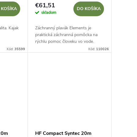
€61,51
 KOŠÍKA
DO KOŠÍKA
skladom
ita. Kajak
Záchranný plavák Elements je
praktická záchranná pomôcka na
rýchlu pomoc človeku vo vode.
Výrazný oranžový dizajn je dobre
Kód:
35599
Kód:
110026
viditeľný na vode aj z brehu,
tvarované telo s...
 20m
HF Compact Syntec 20m