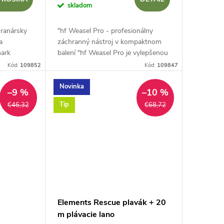
skladom
hranársky
°hf Weasel Pro - profesionálny
a
záchranný nástroj v kompaktnom
hark
balení °hf Weasel Pro je vylepšenou
" o model
verziou jednej z najobľúbenejších
Kód:
109852
Kód:
109847
hranné
vrhačských tašiek na trhu. Táto
verzia "Pro"...
Novinka
–9 %
–10 %
Tip
€46,32
€68,72
Elements Rescue plavák + 20
m plávacie lano