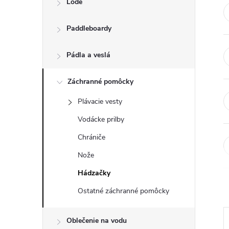
Lode
n
Paddleboardy
ý
p
Pádla a veslá
a
Záchranné pomôcky
Plávacie vesty
n
Vodácke prilby
e
Chrániče
Nože
l
Hádzačky
Ostatné záchranné pomôcky
Oblečenie na vodu