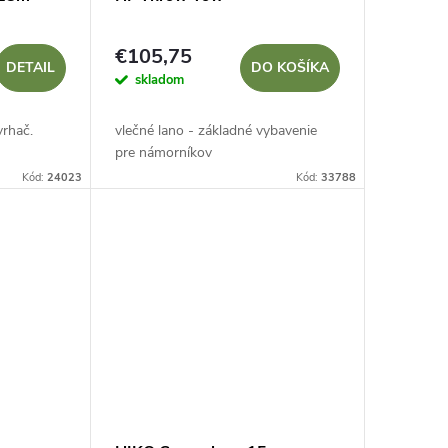
€105,75
DETAIL
DO KOŠÍKA
skladom
vrhač.
vlečné lano - základné vybavenie
pre námorníkov
Kód:
24023
Kód:
33788