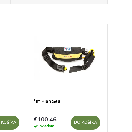
°hf Plan Sea
€100,46
 KOŠÍKA
DO KOŠÍKA
skladom