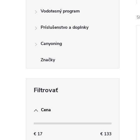
Vodotesný program
5
Príslušenstvo a doplnky
Canyoning
Značky
i
i
Cena
€
17
€
133