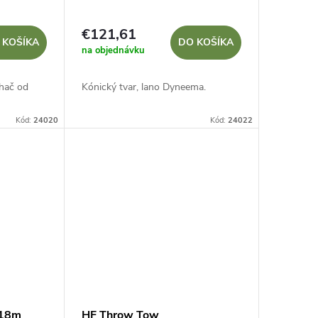
€121,61
 KOŠÍKA
DO KOŠÍKA
na objednávku
rhač od
Kónický tvar, lano Dyneema.
Kód:
24020
Kód:
24022
 18m
HF Throw Tow