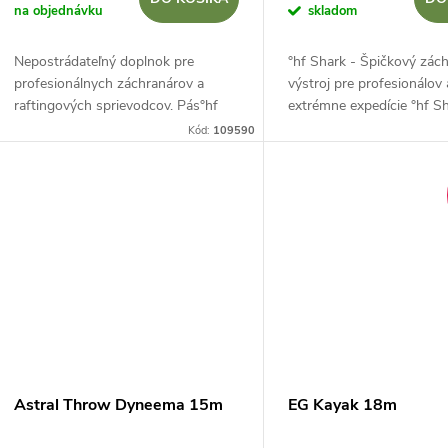
na objednávku
skladom
Nepostrádateľný doplnok pre
°hf Shark - Špičkový zác
profesionálnych záchranárov a
výstroj pre profesionálov 
raftingových sprievodcov. Pás°hf
extrémne expedície °hf S
Porter je navrhnutý na bezpečné a
rozširuje rodinu °hf "fish
Kód:
109590
pohodlné nosenie hádzacieho vaku
určený špeciálne pre zác
priamo na tele....
zložky a náročné...
Astral Throw Dyneema 15m
EG Kayak 18m