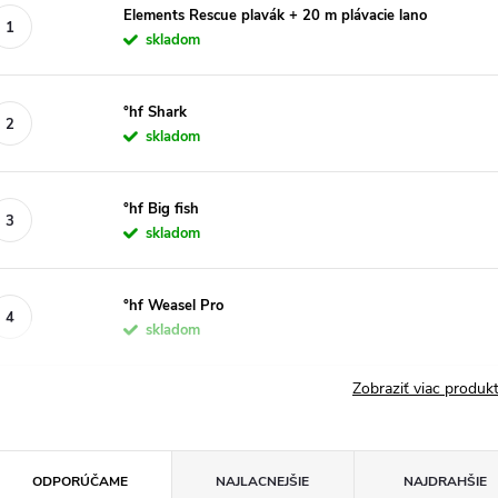
Elements Rescue plavák + 20 m plávacie lano
skladom
°hf Shark
skladom
°hf Big fish
skladom
°hf Weasel Pro
skladom
Zobraziť viac produ
R
ODPORÚČAME
NAJLACNEJŠIE
NAJDRAHŠIE