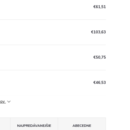
€61,51
€103,63
€50,75
€46,53
ktov
NAJPREDÁVANEJŠIE
ABECEDNE