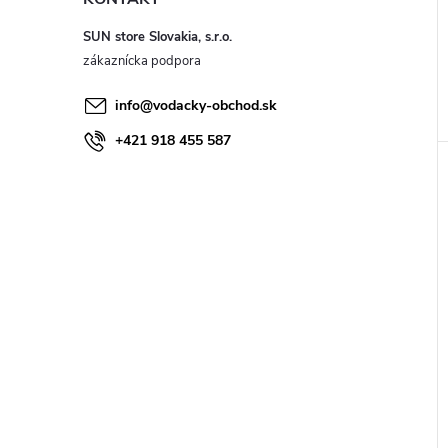
SUN store Slovakia, s.r.o.
info
@
vodacky-obchod.sk
+421 918 455 587