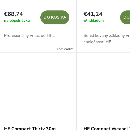
€68,74
€41,24
DO KOŠÍKA
DO
na objednávku
skladom
Profesionálny vrhač od HF...
Sofistikovaný základný v
spoločnosti HF...
Kód:
24021
HF Compact Thirty 30m
HF Compact Weasel