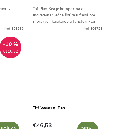
ranu z
°hf Plan Sea je kompaktná a
inovatívna vlečná šnúra určená pre
morských kajakárov a turistov, ktorí
hľadajú spoľahlivý nástroj na rýchlu
Kód:
101269
Kód:
106728
a účinnú záchranu na vode. Tento
výrobok...
–10 %
€116,32
°hf Weasel Pro
€46,53
 KOŠÍKA
DETAIL