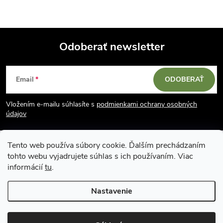
Odoberať newsletter
Z
Email
ODOBERAŤ
á
Vložením e-mailu súhlasíte s
podmienkami ochrany osobných
p
údajov
ä
Tento web používa súbory cookie. Ďalším prechádzaním
tohto webu vyjadrujete súhlas s ich používaním. Viac
t
informácií
tu
.
i
Nastavenie
Copyright 2026
Vodácky obchod SUN sport
. Všetky práva vyhradené.
e
Upraviť nastavenie cookies