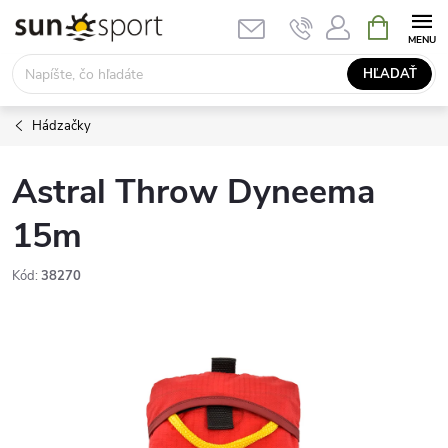
Prejsť
NÁKUPN
KOŠÍK
na
obsah
HĽADAŤ
Hádzačky
Astral Throw Dyneema
15m
Kód:
38270