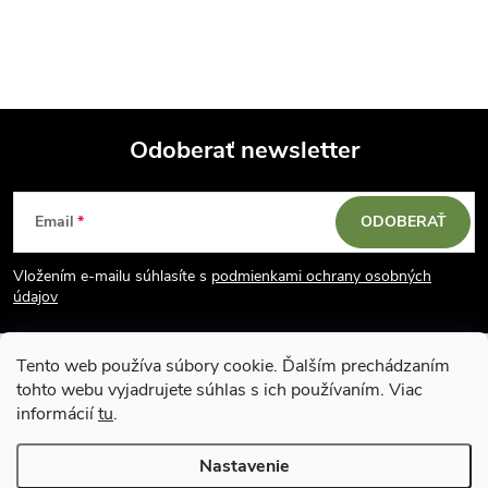
v
l
á
Odoberať newsletter
d
Z
a
Email
ODOBERAŤ
á
c
Vložením e-mailu súhlasíte s
podmienkami ochrany osobných
p
i
údajov
e
ä
Tento web používa súbory cookie. Ďalším prechádzaním
p
tohto webu vyjadrujete súhlas s ich používaním. Viac
t
informácií
tu
.
r
i
Nastavenie
v