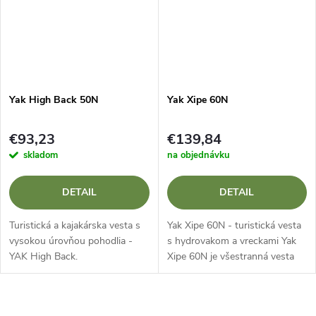
Yak High Back 50N
Yak Xipe 60N
€93,23
€139,84
skladom
na objednávku
DETAIL
DETAIL
Turistická a kajakárska vesta s
Yak Xipe 60N - turistická vesta
vysokou úrovňou pohodlia -
s hydrovakom a vreckami Yak
YAK High Back.
Xipe 60N je všestranná vesta
na turistiku, morské kajaky a
SUP, ktorá kombinuje
nízkoprofilový strih s vysokým...
O