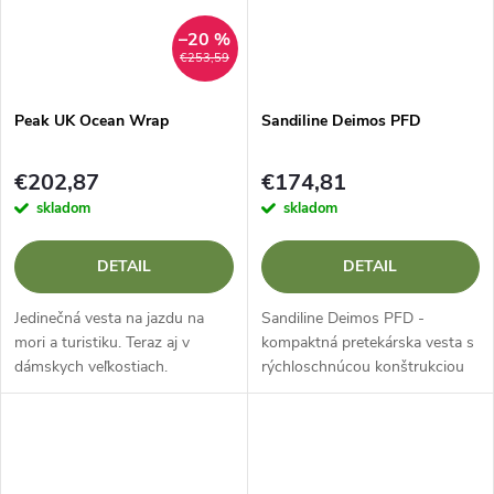
–20 %
€253,59
Peak UK Ocean Wrap
Sandiline Deimos PFD
€202,87
€174,81
skladom
skladom
DETAIL
DETAIL
Jedinečná vesta na jazdu na
Sandiline Deimos PFD -
mori a turistiku. Teraz aj v
kompaktná pretekárska vesta s
dámskych veľkostiach.
rýchloschnúcou konštrukciou
Deimos PFD je nízkoprofilová
vesta pre kajakárov, kanoistov a
jachtárov, vyvinutá pre
maximálnu...