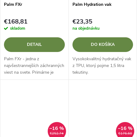
Palm FXr
Palm Hydration vak
€168,81
€23,35
skladom
na objednávku
DETAIL
DO KOŠÍKA
Palm FXr - jedna z
Vysokokvalitný hydratačný vak
najvšestrannejších záchranných
z TPU, ktorý pojme 1,5 litra
viest na svete. Primárne je
tekutiny.
určená na divokú vodu, ale je
vhodná aj na plavbu na mori,
seakayaking alebo turistiku.
–16 %
–16 %
€252,74
€176,60