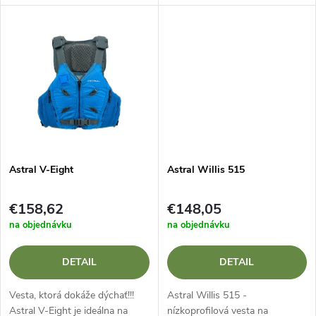
u
výkonná záchranná vesta pre
u
náročných vodákov,
k
moreplavcov a turistov, ktorá...
k
t
t
o
o
v
v
Astral V-Eight
Astral Willis 515
€158,62
€148,05
na objednávku
na objednávku
DETAIL
DETAIL
Vesta, ktorá dokáže dýchať!!!
Astral Willis 515 -
Astral V-Eight je ideálna na
nízkoprofilová vesta na