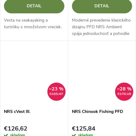
DETAIL
DETAIL
Vesta na seakayaking a
Moderné prevedenie klasického
turistiku s množstvom vreciek.
dizajnu PFD NRS Ambient
spája jednoduchosť a pohodlie
s bezpečnosťou a ochranou.
Vďaka pohodliu predného zipsu
a slobode plávania, pádlovania
a...
–23 %
–28 %
€165,47
€176,18
NRS cVest III.
NRS Chinook Fishing PFD
€126,62
€125,84
skladom
skladom