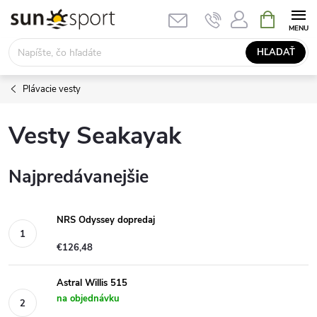
Prejsť
NÁKUPN
KOŠÍK
na
obsah
HĽADAŤ
Plávacie vesty
Vesty Seakayak
Najpredávanejšie
NRS Odyssey dopredaj
€126,48
Astral Willis 515
na objednávku