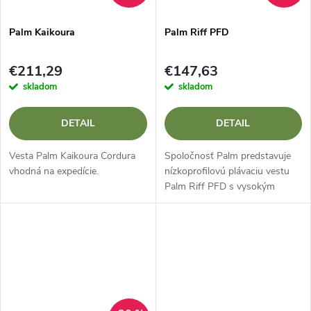
Palm Kaikoura
Palm Riff PFD
€211,29
€147,63
skladom
skladom
DETAIL
DETAIL
Vesta Palm Kaikoura Cordura
Spoločnosť Palm predstavuje
vhodná na expedície.
nízkoprofilovú plávaciu vestu
Palm Riff PFD s vysokým
vztlakom a bezpečným
obopnutím tela. Je ešte
pohodlnejšia vďaka
neoprénovým polstrovaným...