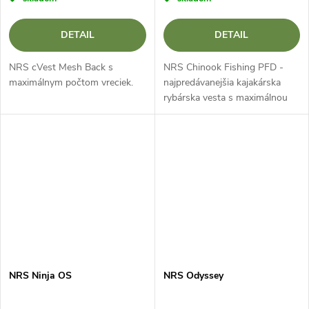
DETAIL
DETAIL
NRS cVest Mesh Back s
NRS Chinook Fishing PFD -
maximálnym počtom vreciek.
najpredávanejšia kajakárska
rybárska vesta s maximálnou
organizáciou NRS Chinook
Fishing PFD je stredne vysoká
(stredný profil) Rybárska
záchranná...
NRS Ninja OS
NRS Odyssey