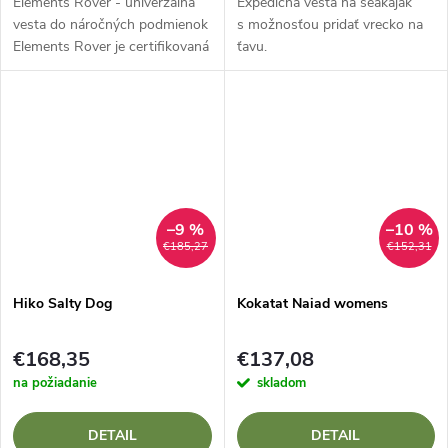
Elements Rover - univerzálna
Expedičná vesta na seakajak
vesta do náročných podmienok
s možnosťou pridať vrecko na
Elements Rover je certifikovaná
ťavu.
plávacia vesta s nosnosťou 50N
určená na širokú škálu vodných
aktivít. Ponúka odolné...
–9 %
–10 %
€185,27
€152,31
Hiko Salty Dog
Kokatat Naiad womens
€168,35
€137,08
na požiadanie
skladom
DETAIL
DETAIL