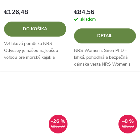
€126,48
€84,56
skladom
DO KOŠÍKA
DETAIL
Vztlaková pomôcka NRS
NRS Women's Siren PFD -
Odyssey je našou najlepšou
ľahká, pohodlná a bezpečná
voľbou pre morský kajak a
dámska vesta NRS Women's
expedície... k dispozícii od roku
Siren PFD je nízkoprofilová
2023.
plávacia vesta špeciálne
navrhnutá pre ženy. Vďakašesť
panelov z mäkkej...
–26 %
–8 %
€230,37
€25,38