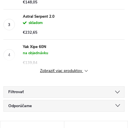
€148,05
Astral Serpent 2.0
skladom
€232,65
Yak Xipe 60N
na objednávku
€139,84
Zobraziť viac produktov
Filtrovať
R
Odporúčame
a
Najlacnejšie
V