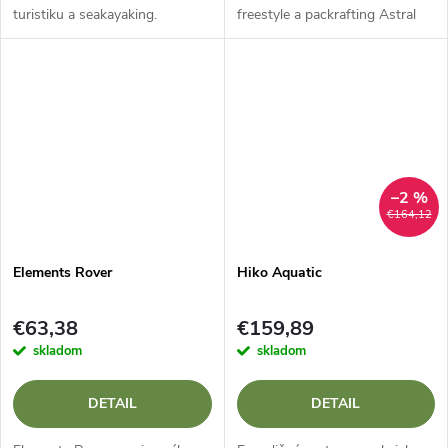
turistiku a seakayaking.
freestyle a packrafting Astral
Willis 515 je nízkoprofilová
plávacia vesta pre pretekárov
na divokej vode, packrafterov,
vodákov a...
–2 %
€164,12
Elements Rover
Hiko Aquatic
€63,38
€159,89
skladom
skladom
DETAIL
DETAIL