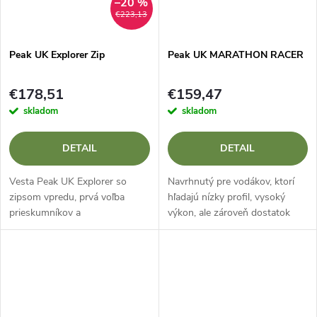
–20 %
€223,13
Peak UK Explorer Zip
Peak UK MARATHON RACER
€178,51
€159,47
skladom
skladom
DETAIL
DETAIL
Vesta Peak UK Explorer so
Navrhnutý pre vodákov, ktorí
zipsom vpredu, prvá voľba
hľadajú nízky profil, vysoký
prieskumníkov a
výkon, ale zároveň dostatok
profesionálnych sprievodcov na
úložných a hydratačných
celom svete. K dispozícii v
možností vrátane zadného
dámskych veľkostiach, so
vrecka na H2O vak a predného
stupňovitou penou na...
vrecka...