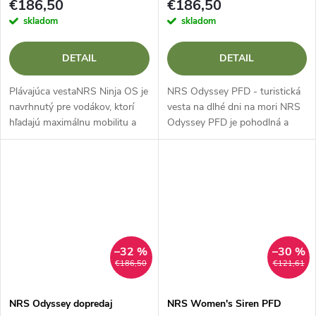
€186,50
€186,50
skladom
skladom
DETAIL
DETAIL
Plávajúca vestaNRS Ninja OS je
NRS Odyssey PFD - turistická
navrhnutý pre vodákov, ktorí
vesta na dlhé dni na mori NRS
hľadajú maximálnu mobilitu a
Odyssey PFD je pohodlná a
pohodlie bez toho, aby sa
bezpečná plávacia vesta pre
znížila bezpečnosť alebo úložný
námorných a expedičných
priestor. Vďaka...
jazdcov. VďakaSystém Orbit
Fit™,...
–32 %
–30 %
€186,50
€121,61
NRS Odyssey dopredaj
NRS Women's Siren PFD