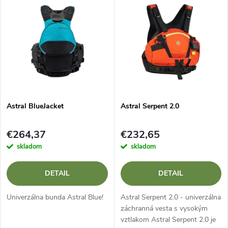
Najdrahšie
d
ý
Najpredávanejšie
e
p
Abecedne
n
i
i
s
e
Astral BlueJacket
Astral Serpent 2.0
p
p
€264,37
€232,65
r
skladom
skladom
r
o
DETAIL
DETAIL
o
d
Univerzálna bunda Astral Blue!
Astral Serpent 2.0 - univerzálna
d
záchranná vesta s vysokým
vztlakom Astral Serpent 2.0 je