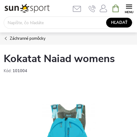
Prejsť
NÁKUPN
KOŠÍK
na
obsah
HĽADAŤ
Záchranné pomôcky
Kokatat Naiad womens
Kód:
101004