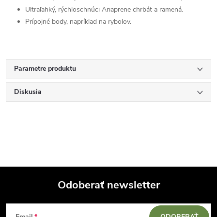
Ultraľahký, rýchloschnúci Ariaprene chrbát a ramená.
Prípojné body, napríklad na rybolov.
Parametre produktu
Diskusia
Odoberať newsletter
Z
Email
ODOBERAŤ