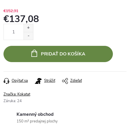
€152,31
€137,08
Jednotková
cena:
PRIDAŤ DO KOŠÍKA
Opýtať sa
Strážiť
Zdieľať
Značka:
Kokatat
Záruka
:
24
Kamenný obchod
150 m² predajnej plochy