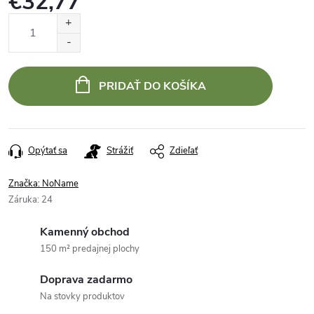
€32,77
Jednotková
cena:
PRIDAŤ DO KOŠÍKA
Opýtať sa
Strážiť
Zdieľať
Značka:
NoName
Záruka
:
24
Kamenný obchod
150 m² predajnej plochy
Doprava zadarmo
Na stovky produktov