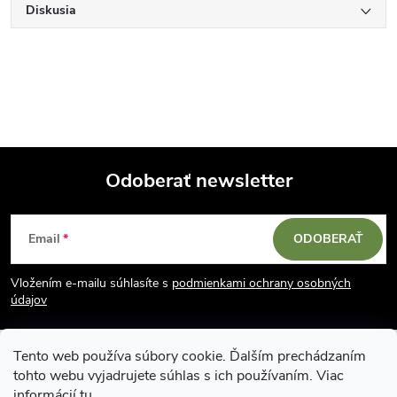
Diskusia
Odoberať newsletter
Z
Email
ODOBERAŤ
á
Vložením e-mailu súhlasíte s
podmienkami ochrany osobných
p
údajov
ä
Tento web používa súbory cookie. Ďalším prechádzaním
tohto webu vyjadrujete súhlas s ich používaním. Viac
informácií
tu
.