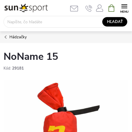
Prejsť
NÁKUPN
KOŠÍK
na
obsah
HĽADAŤ
Hádzačky
NoName 15
Kód:
29181