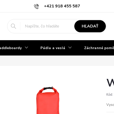
+421 918 455 587
info@vodacky-obchod.sk
HĽADAŤ
addleboardy
Pádla a veslá
Záchranné pom
W
Kód:
Vyso