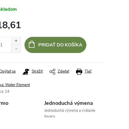
skladom
18,61
otková
:
PRIDAŤ DO KOŠÍKA
Opýtať sa
Strážiť
Zdieľať
Tlač
ka:
Water Element
ka
:
24
rmo
Jednoduchá výmena
v
Jednoduchá výmena a vrátanie
tovaru