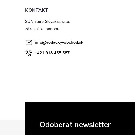
KONTAKT
SUN store Slovakia, s.r.o.
info
@
vodacky-obchod.sk
+421 918 455 587
Z
Odoberať newsletter