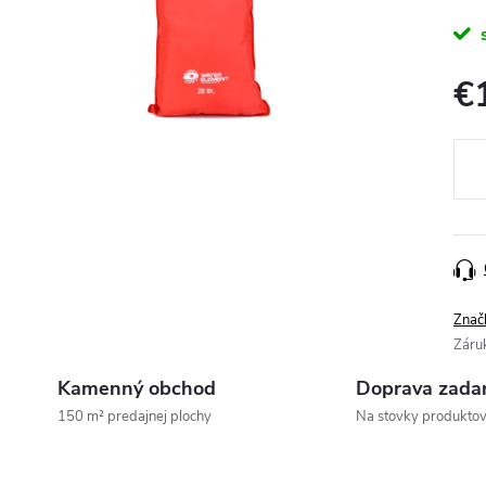
€
Jedn
cena
Znač
Záru
Kamenný obchod
Doprava zada
150 m² predajnej plochy
Na stovky produkto