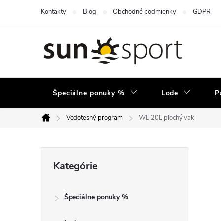
Prejsť
Kontakty
Blog
Obchodné podmienky
GDPR
na
obsah
Špeciálne ponuky %
Lode
P
Vodotesný program
WE 20L plochý vak
Domov
B
Preskočiť
Kategórie
kategórie
o
Špeciálne ponuky %
č