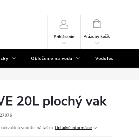
NÁKUPNÝ
KOŠÍK
Prázdny košík
Prihlásenie
ôcky
Oblečenie na vodu
Vodotesný program
E 20L plochý vak
27076
kokvalitná vodotesná taška.
Detailné informácie