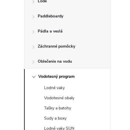
Lode
n
Paddleboardy
ý
p
Pádla a veslá
a
Záchranné pomôcky
n
Oblečenie na vodu
e
Vodotesný program
Lodné vaky
l
Vodotesné obaly
Tašky a batohy
Sudy a boxy
Lodné vaky SUN