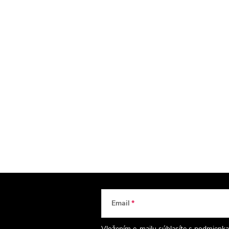
Email
Vložením e-mailu súhlasíte s
podmienka