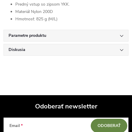
Predný vstup so zipsom YKK.
Materiál Nylon 200D
Hmotnosť: 825 g (M/L)
Parametre produktu
Diskusia
Odoberať newsletter
Z
Email
ODOBERAŤ