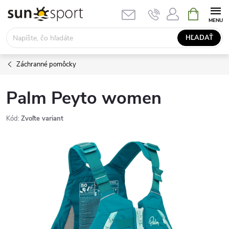
Prejsť
NÁKUPN
KOŠÍK
na
obsah
HĽADAŤ
Záchranné pomôcky
Palm Peyto women
Kód:
Zvoľte variant