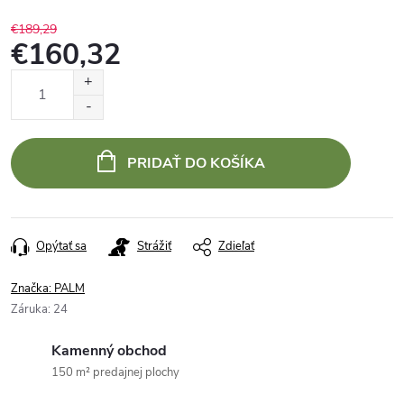
€189,29
€160,32
Jednotková
cena:
PRIDAŤ DO KOŠÍKA
Opýtať sa
Strážiť
Zdieľať
Značka:
PALM
Záruka
:
24
Kamenný obchod
150 m² predajnej plochy