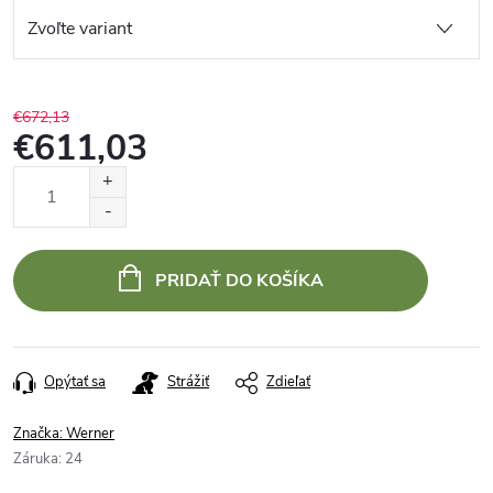
€672,13
€611,03
Jednotková
cena:
PRIDAŤ DO KOŠÍKA
Opýtať sa
Strážiť
Zdieľať
Značka:
Werner
Záruka
:
24