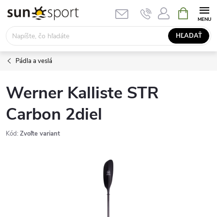
Prejsť
NÁKUPN
KOŠÍK
na
obsah
HĽADAŤ
Pádla a veslá
Werner Kalliste STR
Carbon 2diel
Kód:
Zvoľte variant