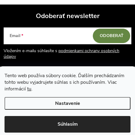
Odoberať newsletter
Z
Email
ODOBERAŤ
á
Vložením e-mailu súhlasíte s
podmienkami ochrany osobných
p
údajov
ä
Tento web používa súbory cookie. Ďalším prechádzaním
tohto webu vyjadrujete súhlas s ich používaním. Viac
t
informácií
tu
.
i
Nastavenie
Copyright 2026
Vodácky obchod SUN sport
. Všetky práva vyhradené.
e
Upraviť nastavenie cookies
Súhlasím
Vytvoril Shoptet