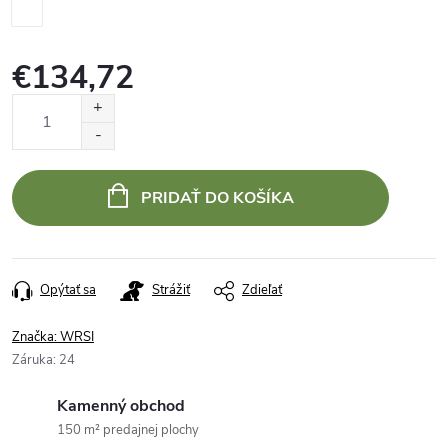
€134,72
Jednotková
cena:
PRIDAŤ DO KOŠÍKA
Opýtať sa
Strážiť
Zdieľať
Značka:
WRSI
Záruka
:
24
Kamenný obchod
150 m² predajnej plochy