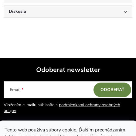
Diskusia
Odoberať newsletter
Z
Email
ODOBERAŤ
á
Vložením e-mailu súhlasíte s
podmienkami ochrany osobných
p
údajov
ä
Tento web používa súbory cookie. Ďalším prechádzaním