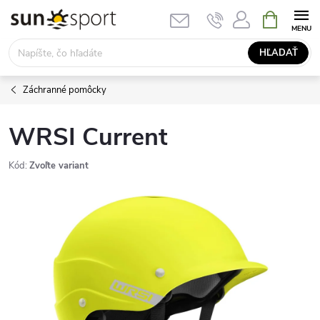
Prejsť
NÁKUPN
KOŠÍK
na
obsah
HĽADAŤ
Záchranné pomôcky
WRSI Current
Kód:
Zvoľte variant