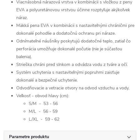
Viacnásobná nárazová vrstva v kombinácii s vložkou z peny
EVA a polyuretánovou vrstvou účinne rozptyľuje akýkoľvek
náraz.
Mäkká pena EVA v kombinácii s nastaviteľnými chráničmi pre
dokonalé pohodlie a dodatočnú ochranu pri náraze.
Odnímateľné náušníky poskytujú dodatočné teplo, zatiaľ čo
perforácia umožňuje dokonalé počutie (nie je súčasťou
balenia).
Strieška chráni pred slnkom a odvádza vodu z tváre a očí.
Systém uchytenia s nastaviteľnými popruhmi zaisťuje
dokonalé a bezpečné uchytenie.
Odvodňovacie a vetracie otvory na odvod vzduchu a vody.
Veľkosť - obvod hlavy (cm):
S/M - 53 - 56
M/L - 56 - 59
L/XL - 59 - 62
Parametre produktu