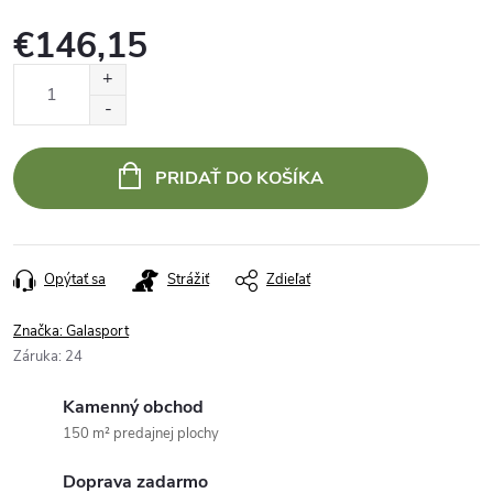
€146,15
Jednotková
cena:
PRIDAŤ DO KOŠÍKA
Opýtať sa
Strážiť
Zdieľať
Značka:
Galasport
Záruka
:
24
Kamenný obchod
150 m² predajnej plochy
Doprava zadarmo