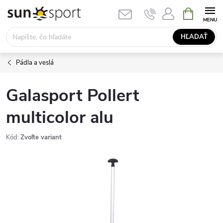
Prejsť
NÁKUPN
KOŠÍK
na
obsah
HĽADAŤ
Pádla a veslá
Galasport Pollert
multicolor alu
Kód:
Zvoľte variant