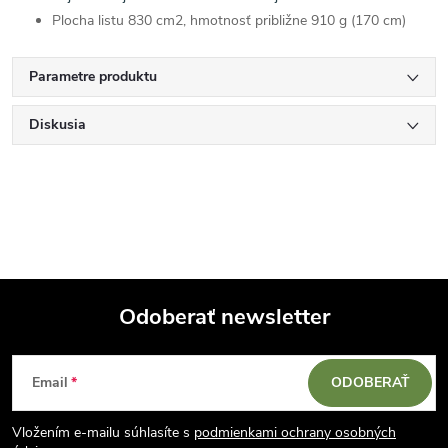
Plocha listu 830 cm2, hmotnosť približne 910 g (170 cm)
Parametre produktu
Diskusia
Odoberať newsletter
Z
Email
ODOBERAŤ
á
Vložením e-mailu súhlasíte s
podmienkami ochrany osobných