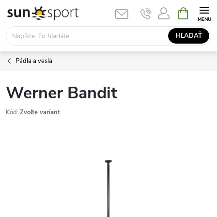
Prejsť
NÁKUPN
KOŠÍK
na
obsah
HĽADAŤ
Pádla a veslá
Werner Bandit
Kód:
Zvoľte variant