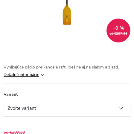
–9 %
od €297,33
Vynikajúce pádlo pre kanoe a raft. Ideálne aj na slalom a zjazd.
Detailné informácie
Variant
od €297,33