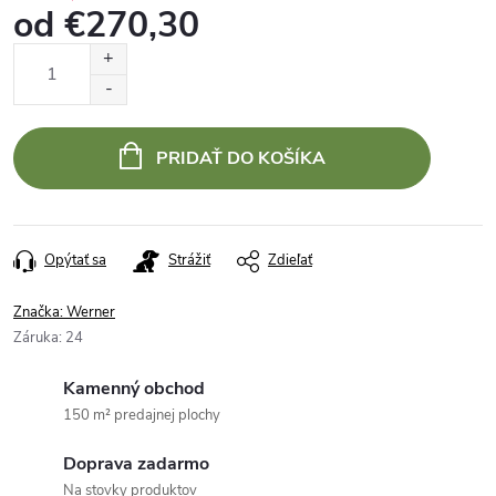
od
€270,30
Jednotková
cena:
PRIDAŤ DO KOŠÍKA
Opýtať sa
Strážiť
Zdieľať
Značka:
Werner
Záruka
:
24
Kamenný obchod
150 m² predajnej plochy
Doprava zadarmo
Na stovky produktov