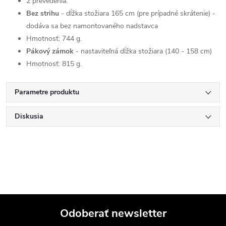
2 prevedenia:
Bez strihu
- dĺžka stožiara 165 cm (pre prípadné skrátenie) -
dodáva sa bez namontovaného nadstavca
Hmotnosť: 744 g.
Pákový zámok
- nastaviteľná dĺžka stožiara (140 - 158 cm)
Hmotnosť: 815 g.
Parametre produktu
Diskusia
Odoberať newsletter