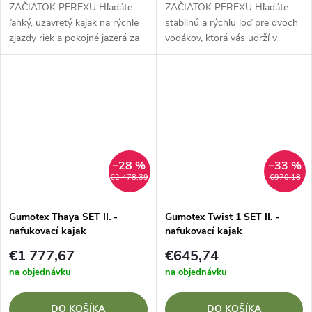
ZAČIATOK PEREXU Hľadáte
ZAČIATOK PEREXU Hľadáte
ľahký, uzavretý kajak na rýchle
stabilnú a rýchlu loď pre dvoch
zjazdy riek a pokojné jazerá za
vodákov, ktorá vás udrží v
bezkonkurenčnú cenu?
suchu?Zvýhodnený SET II. s
Zvýhodnený SET II. s kajakom
kajakom GUMOTEX SWING 2
GUMOTEX SWING 1 je to
je dokonalým spoločníkom
vďaka jeho...
vďaka uzavretej...
–28 %
–33 %
€2 478,39
€970,18
Gumotex Thaya SET II. -
Gumotex Twist 1 SET II. -
nafukovací kajak
nafukovací kajak
€1 777,67
€645,74
na objednávku
na objednávku
DO KOŠÍKA
DO KOŠÍKA