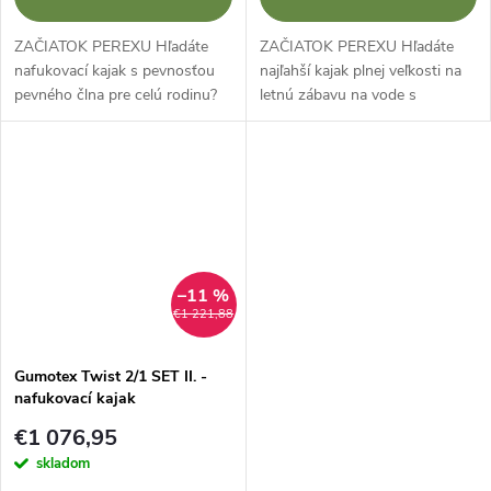
ZAČIATOK PEREXU Hľadáte
ZAČIATOK PEREXU Hľadáte
nafukovací kajak s pevnosťou
najľahší kajak plnej veľkosti na
pevného člna pre celú rodinu?
letnú zábavu na vode s
Zvýhodnený SET II. s kajakom
profesionálnym vybavením?
GUMOTEX THAYA používa
Zvýhodnený SET II. s kajakom
revolučnú technológiuDrop-
GUMOTEX TWIST 1 vďaka
stitch v spodnej...
svojej nízkej...
–11 %
€1 221,88
Gumotex Twist 2/1 SET II. -
nafukovací kajak
€1 076,95
skladom