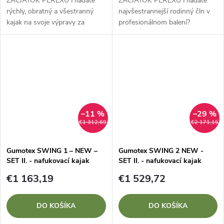
ZAČIATOK PEREXU Hľadáte
ZAČIATOK PEREXU Hľadáte
rýchly, obratný a všestranný
najvšestrannejší rodinný čln v
kajak na svoje výpravy za
profesionálnom balení?
bezkonkurenčnú cenu?
Zvýhodnený SET II. s kajakom
Zvýhodnený SET II. s kajakom
GUMOTEX SOLAR je
GUMOTEX SEAWAVE dosahuje
dlhodobým bestsellerom vďaka
vynikajúcu rýchlosť a...
svojej výnimočnej...
–11 %
–29 %
€1 312,69
€2 171,15
Gumotex SWING 1 – NEW –
Gumotex SWING 2 NEW -
SET II. - nafukovací kajak
SET II. - nafukovací kajak
€1 163,19
€1 529,72
DO KOŠÍKA
DO KOŠÍKA