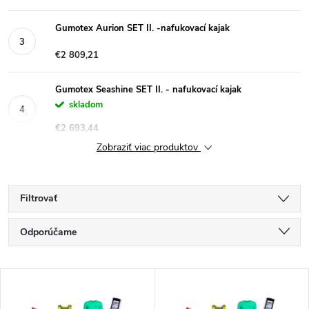
Gumotex Aurion SET II. -nafukovací kajak
€2 809,21
Gumotex Seashine SET II. - nafukovací kajak
skladom
€2 693,44
Zobraziť viac produktov
Filtrovať
R
Odporúčame
a
Najlacnejšie
V
Najdrahšie
d