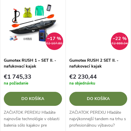
k
Framura je kráľom rýchlosti pre
technológiu...
k
náročných vodákov....
t
t
o
o
–17 %
–22 %
v
€2 107,80
€2 888,04
v
Gumotex RUSH 1 – SET II. -
Gumotex RUSH 2 SET II. -
nafukovací kajak
nafukovací kajak
€1 745,33
€2 230,44
na požiadanie
na objednávku
DO KOŠÍKA
DO KOŠÍKA
ZAČIATOK PEREXU Hľadáte
ZAČIATOK PEREXU Hľadáte
najnovšie technológie v oblasti
najvýkonnejší tandem na trhu s
balenia sólo kajakov pre
profesionálnou výbavou?