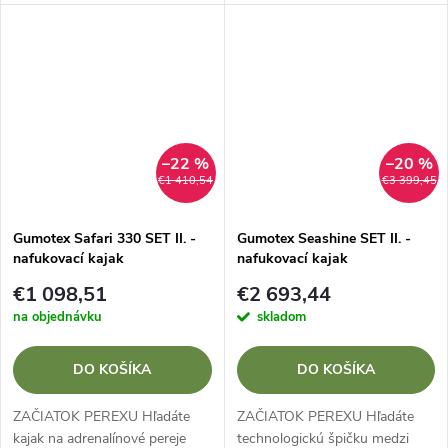
športové výkony?Zvýhodnený
Zvýhodnený SET II. s kajakom
SET II. s kajakom GUMOTEX
GUMOTEX RUSH 2 používa
RUSH 1 kombinuje materiál
revolučnú technológiuDrop-
Nitrilon® s...
stitch v spodnej...
–22 %
–20 %
€1 410,54
€3 399,45
Gumotex Safari 330 SET II. -
Gumotex Seashine SET II. -
nafukovací kajak
nafukovací kajak
€1 098,51
€2 693,44
na objednávku
skladom
DO KOŠÍKA
DO KOŠÍKA
ZAČIATOK PEREXU Hľadáte
ZAČIATOK PEREXU Hľadáte
kajak na adrenalínové pereje
technologickú špičku medzi