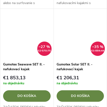
alebo na surfovanie s
nafukovacími kajakmi s
profesionálnym vybavením?
profesionálnym vybavením?
Zvýhodnený SET II. s kajakom
Zvýhodnený SET II. s kajakom
GUMOTEX SAFARI 330 vďaka
GUMOTEX SEASHINE
samovylievaciemu dnu a...
kombinuje materiál Nitrilon® s...
–27 %
–35 %
€2 570,75
€1 884,44
Gumotex Seawave SET II. -
Gumotex Solar SET II. -
nafukovací kajak
nafukovací kajak
€1 853,13
€1 206,31
na objednávku
na objednávku
DO KOŠÍKA
DO KOŠÍKA