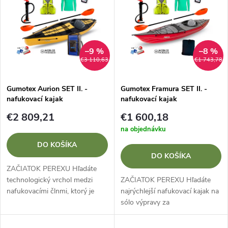
ý
Najpredávanejšie
e
p
Abecedne
n
i
–9 %
–8 %
€3 110,63
€1 743,78
i
s
e
Gumotex Aurion SET II. -
Gumotex Framura SET II. -
nafukovací kajak
nafukovací kajak
p
p
€2 809,21
€1 600,18
r
na objednávku
r
DO KOŠÍKA
o
DO KOŠÍKA
o
ZAČIATOK PEREXU Hľadáte
d
ZAČIATOK PEREXU Hľadáte
technologický vrchol medzi
d
najrýchlejší nafukovací kajak na
nafukovacími člnmi, ktorý je
sólo výpravy za
u
rovnako pevný ako pevný čln?
bezkonkurenčnú cenu?Zľava
Zľava SET II. s loďou GUMOTEX
u
SET II. s kajakom Gumotex
AURION využíva revolučnú