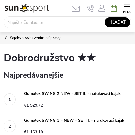
Prejsť
NÁKUPN
KOŠÍK
na
obsah
HĽADAŤ
Kajaky s vybavením (súpravy)
Dobrodružstvo ★★
Najpredávanejšie
Gumotex SWING 2 NEW - SET II. - nafukovací kajak
€1 529,72
Gumotex SWING 1 – NEW – SET II. - nafukovací kajak
€1 163,19