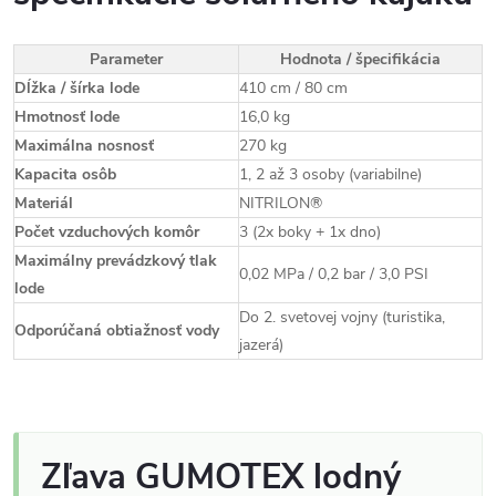
Parameter
Hodnota / špecifikácia
Dĺžka / šírka lode
410 cm / 80 cm
Hmotnosť lode
16,0 kg
Maximálna nosnosť
270 kg
Kapacita osôb
1, 2 až 3 osoby (variabilne)
Materiál
NITRILON®
Počet vzduchových komôr
3 (2x boky + 1x dno)
Maximálny prevádzkový tlak
0,02 MPa / 0,2 bar / 3,0 PSI
lode
Do 2. svetovej vojny (turistika,
Odporúčaná obtiažnosť vody
jazerá)
Zľava GUMOTEX lodný