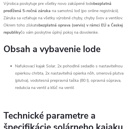
Výrobca poskytuje pre všetky novo zakúpené lode
bezplatná
predĺžená 5-ročná záruka
na samotnú loď (po online registrácii).
Záruka sa vzťahuje na všetky výrobné chyby, chyby švov a ventilov.
Okrem toho získate
bezplatná oprava (servis) v rámci EÚ a Českej
republiky
čo vám poskytne úplný pokoj na dovolenke.
Obsah a vybavenie lode
Nafukovací kajak Solar, 2x pohodlné sedadlo s nastaviteľnou
opierkou chrbta, 2x nastaviteľná opierka nôh, smerová plutva
(plutva), vodotesná prepravná taška (80 l), opravná súprava,
redukcia na ventil a kľúč na ventil.
Technické parametre a
špecifikácie solárneho kajaku