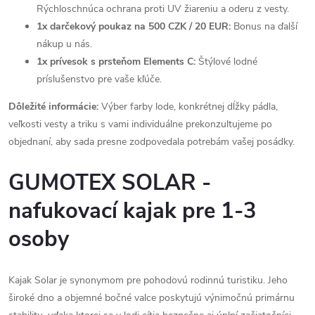
Rýchloschnúca ochrana proti UV žiareniu a oderu z vesty.
1x darčekový poukaz na 500 CZK / 20 EUR:
Bonus na ďalší
nákup u nás.
1x prívesok s prsteňom Elements C:
Štýlové lodné
príslušenstvo pre vaše kľúče.
Dôležité informácie:
Výber farby lode, konkrétnej dĺžky pádla,
veľkosti vesty a triku s vami individuálne prekonzultujeme po
objednaní, aby sada presne zodpovedala potrebám vašej posádky.
GUMOTEX SOLAR -
nafukovací kajak pre 1-3
osoby
Kajak Solar je synonymom pre pohodovú rodinnú turistiku. Jeho
široké dno a objemné bočné valce poskytujú výnimočnú primárnu