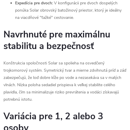
Expedícia pre dvoch:
V konfigurácii pre dvoch dospelých
ponúka Solar obrovský batožinový priestor, ktorý je ideálny
na viacdňové "ťažké" cestovanie.
Navrhnuté pre maximálnu
stabilitu a bezpečnosť
Konštrukcia spoločnosti Solar sa spolieha na osvedčený
trojkomorový systém. Symetrický tvar a mierne zdvihnutá príď a záď
zabezpečujú, že loď dobre kĺže po vode a nezasekáva sa v malých
vlnách. Nízka poloha sedadiel prispieva k veľkej stabilite celého
plavidla, čím sa minimalizuje riziko prevrátenia a vodáci získavajú
potrebnú istotu.
Variácia pre 1, 2 alebo 3
osoby