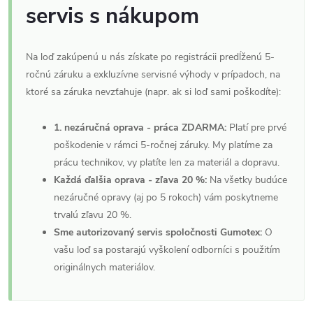
servis s nákupom
Na loď zakúpenú u nás získate po registrácii predĺženú 5-
ročnú záruku a exkluzívne servisné výhody v prípadoch, na
ktoré sa záruka nevzťahuje (napr. ak si loď sami poškodíte):
1. nezáručná oprava - práca ZDARMA:
Platí pre prvé
poškodenie v rámci 5-ročnej záruky. My platíme za
prácu technikov, vy platíte len za materiál a dopravu.
Každá ďalšia oprava - zľava 20 %:
Na všetky budúce
nezáručné opravy (aj po 5 rokoch) vám poskytneme
trvalú zľavu 20 %.
Sme autorizovaný servis spoločnosti Gumotex:
O
vašu loď sa postarajú vyškolení odborníci s použitím
originálnych materiálov.