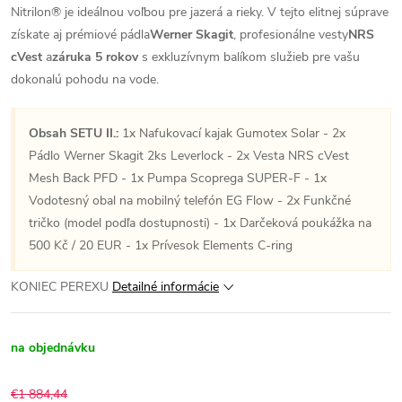
Nitrilon® je ideálnou voľbou pre jazerá a rieky. V tejto elitnej súprave
získate aj prémiové pádla
Werner Skagit
, profesionálne vesty
NRS
cVest
a
záruka 5 rokov
s exkluzívnym balíkom služieb pre vašu
dokonalú pohodu na vode.
Obsah SETU II.:
1x Nafukovací kajak Gumotex Solar - 2x
Pádlo Werner Skagit 2ks Leverlock - 2x Vesta NRS cVest
Mesh Back PFD - 1x Pumpa Scoprega SUPER-F - 1x
Vodotesný obal na mobilný telefón EG Flow - 2x Funkčné
tričko (model podľa dostupnosti) - 1x Darčeková poukážka na
500 Kč / 20 EUR - 1x Prívesok Elements C-ring
KONIEC PEREXU
Detailné informácie
na objednávku
€1 884,44