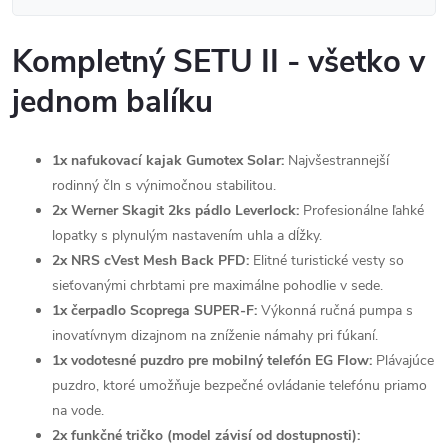
Kompletný SETU II - všetko v
jednom balíku
1x nafukovací kajak Gumotex Solar:
Najvšestrannejší
rodinný čln s výnimočnou stabilitou.
2x Werner Skagit 2ks pádlo Leverlock:
Profesionálne ľahké
lopatky s plynulým nastavením uhla a dĺžky.
2x NRS cVest Mesh Back PFD:
Elitné turistické vesty so
sieťovanými chrbtami pre maximálne pohodlie v sede.
1x čerpadlo Scoprega SUPER-F:
Výkonná ručná pumpa s
inovatívnym dizajnom na zníženie námahy pri fúkaní.
1x vodotesné puzdro pre mobilný telefón EG Flow:
Plávajúce
puzdro, ktoré umožňuje bezpečné ovládanie telefónu priamo
na vode.
2x funkčné tričko (model závisí od dostupnosti):