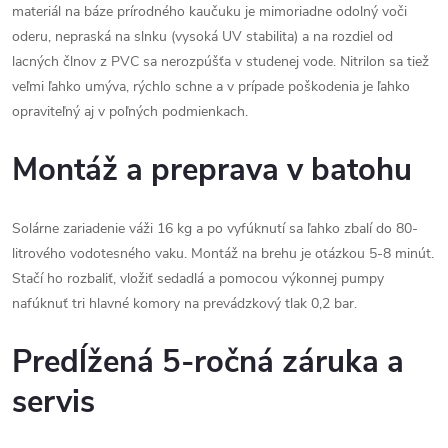
materiál na báze prírodného kaučuku je mimoriadne odolný voči
oderu, nepraská na slnku (vysoká UV stabilita) a na rozdiel od
lacných člnov z PVC sa nerozpúšťa v studenej vode. Nitrilon sa tiež
veľmi ľahko umýva, rýchlo schne a v prípade poškodenia je ľahko
opraviteľný aj v poľných podmienkach.
Montáž a preprava v batohu
Solárne zariadenie váži 16 kg a po vyfúknutí sa ľahko zbalí do 80-
litrového vodotesného vaku. Montáž na brehu je otázkou 5-8 minút.
Stačí ho rozbaliť, vložiť sedadlá a pomocou výkonnej pumpy
nafúknuť tri hlavné komory na prevádzkový tlak 0,2 bar.
Predĺžená 5-ročná záruka a
servis