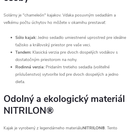
Solárny je "chameleón" kajakov. Vďaka posuvným sedadlám a
veľkému počtu úchytov ho môžete v okamihu prestavať:
Sólo kajak:
Jedno sedadlo umiestnené uprostred pre ideálne
ťažisko a kráľovský priestor pre vaše veci.
Tandem:
Klasická verzia pre dvoch dospelých vodákov s
dostatočným priestorom na nohy.
Rodinná verzia:
Pridaním tretieho sedadla (voliteľné
príslušenstvo) vytvoríte loď pre dvoch dospelých a jedno
dieťa.
Odolný a ekologický materiál
NITRILON®
Kajak je vyrobený z legendárneho materiálu
NITRILON®
. Tento