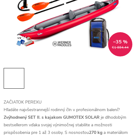
–35 %
€1 884,44
ZAČIATOK PEREXU
Hľadáte najvšestrannejší rodinný čln v profesionálnom balení?
Zvýhodnený SET II. s kajakom GUMOTEX SOLAR
je dlhodobým
bestsellerom vďaka svojej výnimočnej stabilite a možnosti
prispôsobenia pre 1 až 3 osoby. S nosnosťou
270 kg
a materiálom