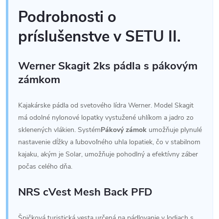
Podrobnosti o
príslušenstve v SETU II.
Werner Skagit 2ks pádla s pákovým
zámkom
Kajakárske pádla od svetového lídra Werner. Model Skagit
má odolné nylonové lopatky vystužené uhlíkom a jadro zo
sklenených vlákien. Systém
Pákový zámok
umožňuje plynulé
nastavenie dĺžky a ľubovoľného uhla lopatiek, čo v stabilnom
kajaku, akým je Solar, umožňuje pohodlný a efektívny záber
počas celého dňa.
NRS cVest Mesh Back PFD
Špičková turistická vesta určená na pádlovanie v lodiach s