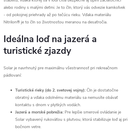
stabilitu, vďaka ktorej sa v lodi cítia bezpečne aj úplní začiatočníci
alebo rodiny s malými deťmi. Je to čln, ktorý vás odvezie kamkoľvek
- od pokojnej priehrady až po tečúcu rieku. Vďaka materiálu
Nitrilon® je to čln so životnosťou meranou na desaťročia.
Ideálna loď na jazerá a
turistické zjazdy
Solar je navrhnutý pre maximálnu všestrannosť pri rekreačnom
pádlovaní:
Turistické rieky (do 2. svetovej vojny):
Čln je dostatočne
obratný a vďaka odolnému materiálu sa nemusíte obávať
kontaktu s dnom v plytkých vodách.
Jazerá a morské pobrežia:
Pre lepšie smerové ovládanie je
Solar vybavený rukoväťou s plutvou, ktorá stabilizuje loď aj pri
bočnom vetre.