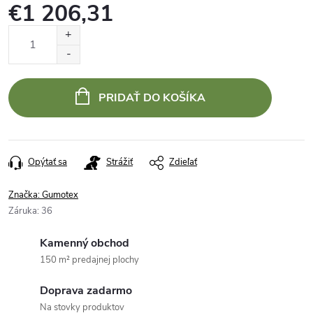
€1 206,31
Jednotková
cena:
PRIDAŤ DO KOŠÍKA
Opýtať sa
Strážiť
Zdieľať
Značka:
Gumotex
Záruka
:
36
Kamenný obchod
150 m² predajnej plochy
Doprava zadarmo
Na stovky produktov