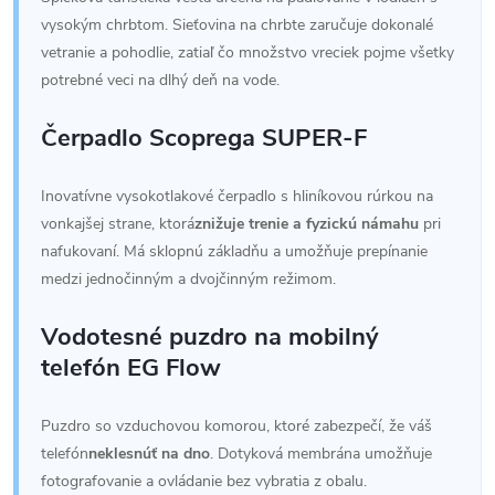
vysokým chrbtom. Sieťovina na chrbte zaručuje dokonalé
vetranie a pohodlie, zatiaľ čo množstvo vreciek pojme všetky
potrebné veci na dlhý deň na vode.
Čerpadlo Scoprega SUPER-F
Inovatívne vysokotlakové čerpadlo s hliníkovou rúrkou na
vonkajšej strane, ktorá
znižuje trenie a fyzickú námahu
pri
nafukovaní. Má sklopnú základňu a umožňuje prepínanie
medzi jednočinným a dvojčinným režimom.
Vodotesné puzdro na mobilný
telefón EG Flow
Puzdro so vzduchovou komorou, ktoré zabezpečí, že váš
telefón
neklesnúť na dno
. Dotyková membrána umožňuje
fotografovanie a ovládanie bez vybratia z obalu.