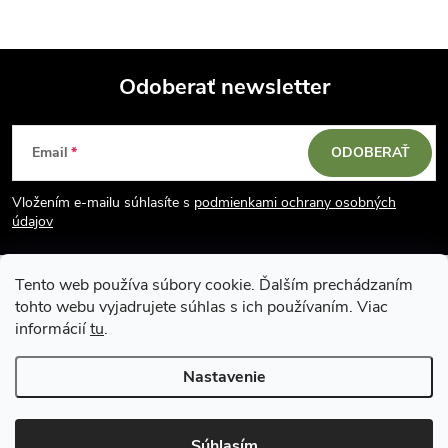
Odoberať newsletter
Z
Email
ODOBERAŤ
á
Vložením e-mailu súhlasíte s
podmienkami ochrany osobných
p
údajov
ä
Tento web používa súbory cookie. Ďalším prechádzaním
tohto webu vyjadrujete súhlas s ich používaním. Viac
t
informácií
tu
.
i
Nastavenie
Copyright 2026
Vodácky obchod SUN sport
. Všetky práva vyhradené.
e
Upraviť nastavenie cookies
Súhlasím