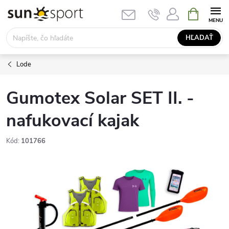
Prejsť
NÁKUPN
KOŠÍK
na
obsah
HĽADAŤ
Lode
Gumotex Solar SET II. -
nafukovací kajak
Kód:
101766