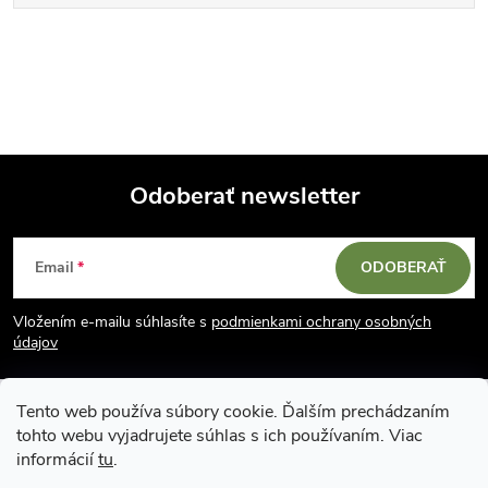
Odoberať newsletter
Z
Email
ODOBERAŤ
á
Vložením e-mailu súhlasíte s
podmienkami ochrany osobných
p
údajov
ä
Tento web používa súbory cookie. Ďalším prechádzaním
tohto webu vyjadrujete súhlas s ich používaním. Viac
t
informácií
tu
.