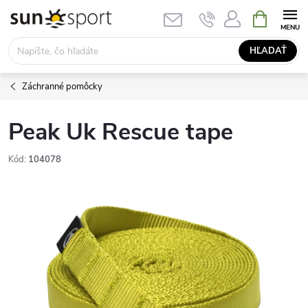
Prejsť
NÁKUPN
KOŠÍK
na
obsah
HĽADAŤ
Záchranné pomôcky
Peak Uk Rescue tape
Kód:
104078