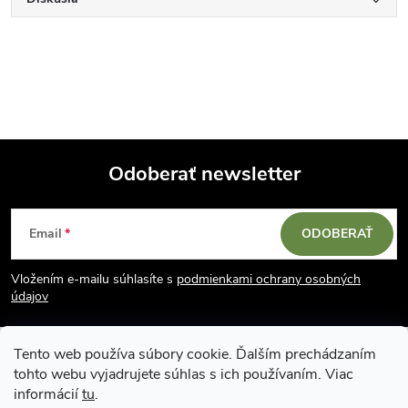
Odoberať newsletter
Z
Email
ODOBERAŤ
á
Vložením e-mailu súhlasíte s
podmienkami ochrany osobných
p
údajov
ä
Tento web používa súbory cookie. Ďalším prechádzaním
tohto webu vyjadrujete súhlas s ich používaním. Viac
t
informácií
tu
.