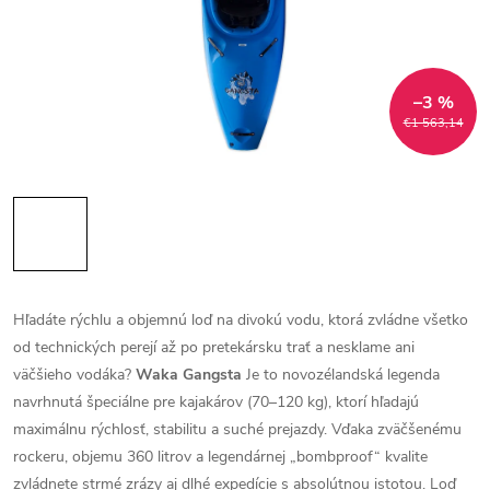
–3 %
€1 563,14
Hľadáte rýchlu a objemnú loď na divokú vodu, ktorá zvládne všetko
od technických perejí až po pretekársku trať a nesklame ani
väčšieho vodáka?
Waka Gangsta
Je to novozélandská legenda
navrhnutá špeciálne pre kajakárov (70–120 kg), ktorí hľadajú
maximálnu rýchlosť, stabilitu a suché prejazdy. Vďaka zväčšenému
rockeru, objemu 360 litrov a legendárnej „bombproof“ kvalite
zvládnete strmé zrázy aj dlhé expedície s absolútnou istotou. Loď