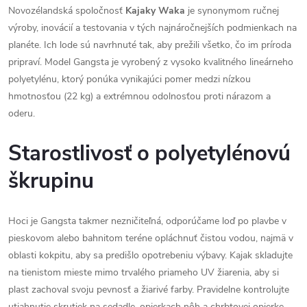
Novozélandská spoločnosť
Kajaky Waka
je synonymom ručnej
výroby, inovácií a testovania v tých najnáročnejších podmienkach na
planéte. Ich lode sú navrhnuté tak, aby prežili všetko, čo im príroda
pripraví. Model Gangsta je vyrobený z vysoko kvalitného lineárneho
polyetylénu, ktorý ponúka vynikajúci pomer medzi nízkou
hmotnosťou (22 kg) a extrémnou odolnosťou proti nárazom a
oderu.
Starostlivosť o polyetylénovú
škrupinu
Hoci je Gangsta takmer nezničiteľná, odporúčame loď po plavbe v
pieskovom alebo bahnitom teréne opláchnuť čistou vodou, najmä v
oblasti kokpitu, aby sa predišlo opotrebeniu výbavy. Kajak skladujte
na tienistom mieste mimo trvalého priameho UV žiarenia, aby si
plast zachoval svoju pevnosť a žiarivé farby. Pravidelne kontrolujte
utiahnutie skrutiek na sedadle, opierkach nôh a chrbtovej opierke.