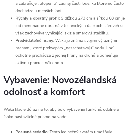
a zabraňuje „utopeniu“ zadnej časti lode, ku ktorému často
dochádza u menších lodí.
Rýchly a obratný profil:
S dĺžkou 273 cm a šírkou 68 cm je
loď mimoriadne obratná v technických úsekoch, zároveň si
však zachováva vynikajúci sklz a smerovú stabilitu.
Predvídateľné hrany:
Waka je známa svojimi výraznými
hranami, ktoré prekvapivo „nezachytávajú“ vodu. Loď
ochotne prechádza z jednej hrany na druhú a odmeňuje
aktívnu prácu s náklonom.
Vybavenie: Novozélandská
odolnosť a komfort
Waka kladie dôraz na to, aby bolo vybavenie funkčné, odolné a
ľahko nastaviteľné priamo na vode:
Posuvné sedadlo:
Tento jedinečný systém umožňuje