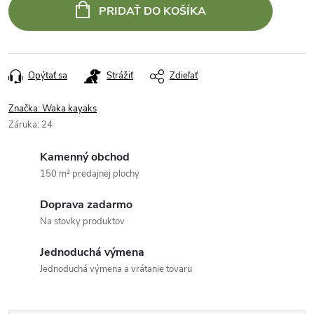
PRIDAŤ DO KOŠÍKA
Opýtať sa
Strážiť
Zdieľať
Značka:
Waka kayaks
Záruka
:
24
Kamenný obchod
150 m² predajnej plochy
Doprava zadarmo
Na stovky produktov
Jednoduchá výmena
Jednoduchá výmena a vrátanie tovaru