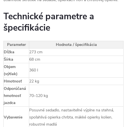
Technické parametre a
špecifikácie
Parameter
Hodnota / špecifikácia
Dĺžka
273 cm
Šírka
68 cm
Objem
360 l
(výtlak)
Hmotnosť
22 kg
Odporúčaná
hmotnosť
70–120 kg
jazdca
Posuvné sedadlo, nastaviteľné výplne na stehná,
Vybavenie
spoľahlivá opierka chrbta, mäkké opierky kolien,
robustné madlá