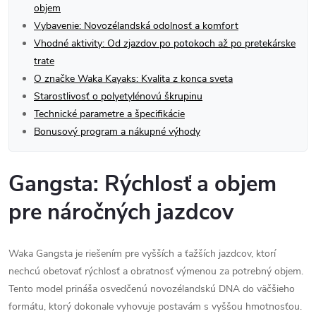
objem
Vybavenie: Novozélandská odolnosť a komfort
Vhodné aktivity: Od zjazdov po potokoch až po pretekárske
trate
O značke Waka Kayaks: Kvalita z konca sveta
Starostlivosť o polyetylénovú škrupinu
Technické parametre a špecifikácie
Bonusový program a nákupné výhody
Gangsta: Rýchlosť a objem
pre náročných jazdcov
Waka Gangsta je riešením pre vyšších a ťažších jazdcov, ktorí
nechcú obetovať rýchlosť a obratnosť výmenou za potrebný objem.
Tento model prináša osvedčenú novozélandskú DNA do väčšieho
formátu, ktorý dokonale vyhovuje postavám s vyššou hmotnosťou.