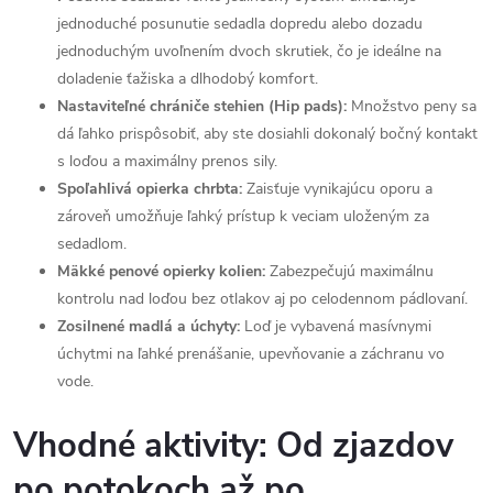
jednoduché posunutie sedadla dopredu alebo dozadu
jednoduchým uvoľnením dvoch skrutiek, čo je ideálne na
doladenie ťažiska a dlhodobý komfort.
Nastaviteľné chrániče stehien (Hip pads):
Množstvo peny sa
dá ľahko prispôsobiť, aby ste dosiahli dokonalý bočný kontakt
s loďou a maximálny prenos sily.
Spoľahlivá opierka chrbta:
Zaisťuje vynikajúcu oporu a
zároveň umožňuje ľahký prístup k veciam uloženým za
sedadlom.
Mäkké penové opierky kolien:
Zabezpečujú maximálnu
kontrolu nad loďou bez otlakov aj po celodennom pádlovaní.
Zosilnené madlá a úchyty:
Loď je vybavená masívnymi
úchytmi na ľahké prenášanie, upevňovanie a záchranu vo
vode.
Vhodné aktivity: Od zjazdov
po potokoch až po