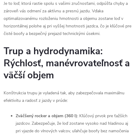
Je to loď, ktorá rastie spolu s vašimi zručnosťami, odpúšťa chyby a
zároveň vás odmení za aktívnu a presnú jazdu. Vďaka
optimalizovanému rozloženiu hmotnosti a objemu zostane loď v
horizontálnej polohe aj pri vyššej hmotnosti jazdca, čo je kľúčové pre
čisté boofy a bezpečný prejazd technickými úsekmi.
Trup a hydrodynamika:
Rýchlosť, manévrovateľnosť a
väčší objem
Konštrukcia trupu je vyladená tak, aby zabezpečovala maximálnu
efektivitu a radosť z jazdy v prúde:
Zväčšený rocker a objem (360 l):
Kľúčový prvok pre ťažších
jazdcov. Zabezpečuje, že loď zostane vysoko nad hladinou aj
pri vjazde do vlnových valcov, uľahčuje boofy bez namočenia