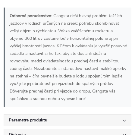
Odborné poradenstvo:
Gangsta rieši hlavný problém ťažších
jazdcov v lodiach určených na creek: potrebu skombinovať
veľký objem s rýchlosťou. Vďaka zväčšenému rockeru a
objemu 360 litrov zostane loď v horizontálnej polohe aj pri
vyššej hmotnosti jazdca. Kľúčom k ovládaniu je využiť posuvné
sedadlo a nastaviť si ho tak, aby ste dosiahli ideálnu
rovnováhu medzi ovládateľnosťou prednej časti a stabilitou
zadnej časti. Nezabudnite si starostlivo nastaviť mäkké opierky
na stehná – čím pevnejšie budete s loďou spojení, tým lepšie
využijete jej obratnosť pri vjazdoch do spätných prúdov.
Dôverujte prednej časti pri vjazde do dropu, Gangsta vás
spoľahlivo a suchou nohou vynesie hore!
Parametre produktu
Diskusia