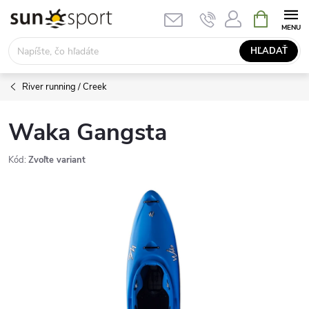
Prejsť
NÁKUPN
KOŠÍK
na
obsah
HĽADAŤ
River running / Creek
Waka Gangsta
Kód:
Zvoľte variant