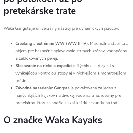
pretekárske trate
Waka Gangsta je univerzálny nástroj pre dynamických jazdcov:
Creeking a extrémne WW (WW III–V):
Maximálna stabilita a
objem pre bezpečné splavovanie strmých zrázov, vodopádov
a zablokovaných perejí.
Slesovanie na rieke a expedície:
Rýchly a istý zjazd s
vynikajúcou kontrolou stopy aj v rýchlejšom a mohutnejšom
prúde.
Závodné nasadenie:
Gangsta je považovaná za jeden z
najrýchlejších kajakov na divokej vode na trhu, ideálny pre
pretekárov, ktorí sa snažia získať každú sekundu na trati.
O značke Waka Kayaks