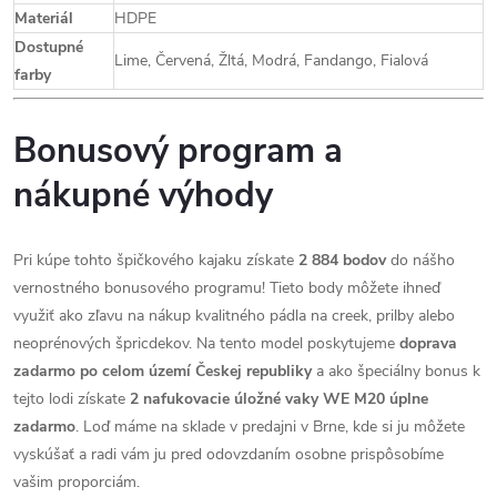
Materiál
HDPE
Dostupné
Lime, Červená, Žltá, Modrá, Fandango, Fialová
farby
Bonusový program a
nákupné výhody
Pri kúpe tohto špičkového kajaku získate
2 884 bodov
do nášho
vernostného bonusového programu! Tieto body môžete ihneď
využiť ako zľavu na nákup kvalitného pádla na creek, prilby alebo
neoprénových špricdekov. Na tento model poskytujeme
doprava
zadarmo po celom území Českej republiky
a ako špeciálny bonus k
tejto lodi získate
2 nafukovacie úložné vaky WE M20 úplne
zadarmo
. Loď máme na sklade v predajni v Brne, kde si ju môžete
vyskúšať a radi vám ju pred odovzdaním osobne prispôsobíme
vašim proporciám.