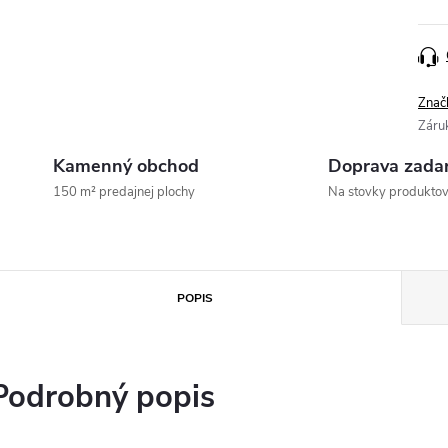
Znač
Záru
Kamenný obchod
Doprava zada
150 m² predajnej plochy
Na stovky produkto
POPIS
Podrobný popis