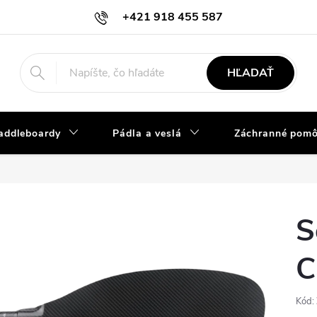
+421 918 455 587
info@vodacky-obchod.sk
HĽADAŤ
addleboardy
Pádla a veslá
Záchranné pom
S
C
Kód: