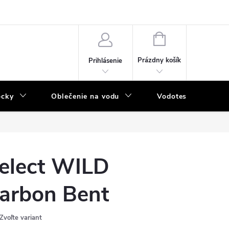
NÁKUPNÝ
KOŠÍK
Prázdny košík
Prihlásenie
ôcky
Oblečenie na vodu
Vodotesný program
elect WILD
arbon Bent
Zvoľte variant