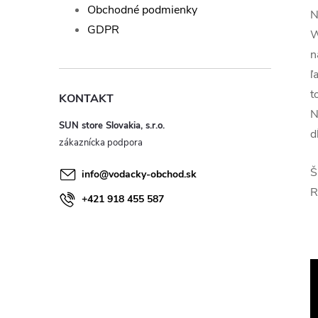
Obchodné podmienky
N
GDPR
W
n
ľ
t
KONTAKT
N
SUN store Slovakia, s.r.o.
d
Š
info
@
vodacky-obchod.sk
R
+421 918 455 587