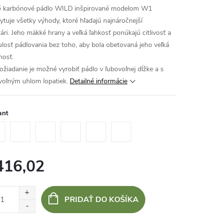
 karbónové pádlo WILD inšpirované modelom W1
ytuje všetky výhody, ktoré hľadajú najnáročnejší
kári. Jeho mäkké hrany a veľká ľahkosť ponúkajú citlivosť a
ulosť pádlovania bez toho, aby bola obetovaná jeho veľká
nosť.
ožiadanie je možné vyrobiť pádlo v ľubovoľnej dĺžke a s
voľným uhlom lopatiek.
Detailné informácie
ant
416,02
otková
:
PRIDAŤ DO KOŠÍKA