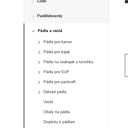
Lode
n
Paddleboardy
ý
p
Pádla a veslá
Pádla pre kanoe
a
Pádla pre kajak
n
Pádla na seakajak a turistiku
Pádla pre SUP
e
Pádla pre packraft
l
Detské pádla
Veslá
Obaly na pádla
Doplnky k pádlam