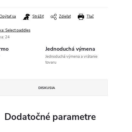
Opýtať sa
Strážiť
Zdieľať
Tlač
ka:
Select paddles
ka
:
24
rmo
Jednoduchá výmena
v
Jednoduchá výmena a vrátanie
tovaru
DISKUSIA
Dodatočné parametre