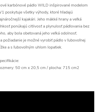
ové karbónové pádlo WILD inšpirované modelom
1 poskytuje všetky výhody, ktoré hľadajú
ajnáročnejší kajakári. Jeho mäkké hrany a veľká
ahkosť ponúkajú citlivosť a plynulosť pádlovania bez
oho, aby bola obetovaná jeho veľká odolnosť.
a požiadanie je možné vyrobiť pádlo v ľubovoľnej
ĺžke a s ľubovoľným uhlom lopatiek.
pecifikácie:
ozmery: 50 cm x 20,5 cm / plocha: 715 cm2