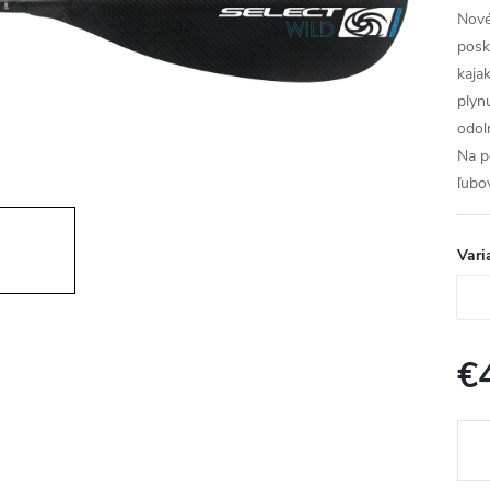
Nové
posk
kaja
plyn
odol
Na p
ľubo
Vari
€
Jedn
cena