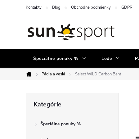
Prejsť
Kontakty
Blog
Obchodné podmienky
GDPR
na
obsah
Špeciálne ponuky %
Lode
P
Pádla a veslá
Select WILD Carbon Bent
Domov
B
Preskočiť
Kategórie
kategórie
o
Špeciálne ponuky %
č