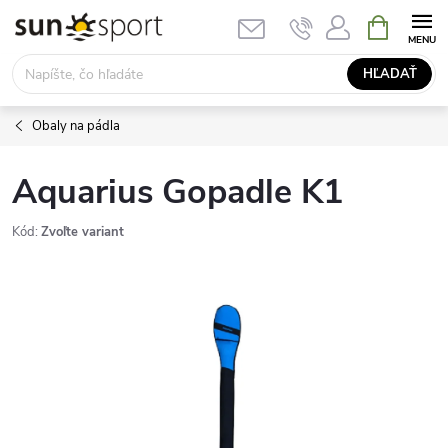
Prejsť
NÁKUPN
KOŠÍK
na
obsah
HĽADAŤ
Obaly na pádla
Aquarius Gopadle K1
Kód:
Zvoľte variant