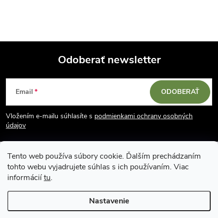
Odoberať newsletter
Z
Email
ODOBERAŤ
á
Vložením e-mailu súhlasíte s
podmienkami ochrany osobných
p
údajov
ä
Tento web používa súbory cookie. Ďalším prechádzaním
tohto webu vyjadrujete súhlas s ich používaním. Viac
t
informácií
tu
.
i
Nastavenie
Copyright 2026
Vodácky obchod SUN sport
. Všetky práva vyhradené.