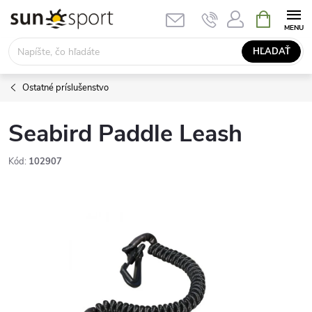
Prejsť
NÁKUPN
KOŠÍK
na
obsah
HĽADAŤ
Ostatné príslušenstvo
Seabird Paddle Leash
Kód:
102907