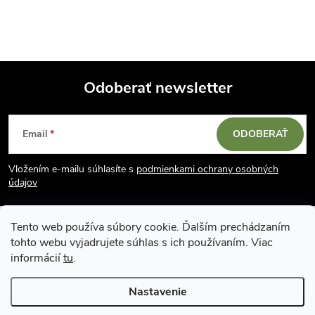
Odoberať newsletter
Z
Email
ODOBERAŤ
á
Vložením e-mailu súhlasíte s
podmienkami ochrany osobných
p
údajov
ä
Tento web používa súbory cookie. Ďalším prechádzaním
tohto webu vyjadrujete súhlas s ich používaním. Viac
t
informácií
tu
.
i
Nastavenie
Copyright 2026
Vodácky obchod SUN sport
. Všetky práva vyhradené.