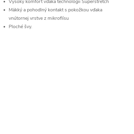
Vysoký komfort vďaka technológii Superstretch
Mäkký a pohodlný kontakt s pokožkou vďaka
vnútornej vrstve z mikroflísu
Ploché švy.