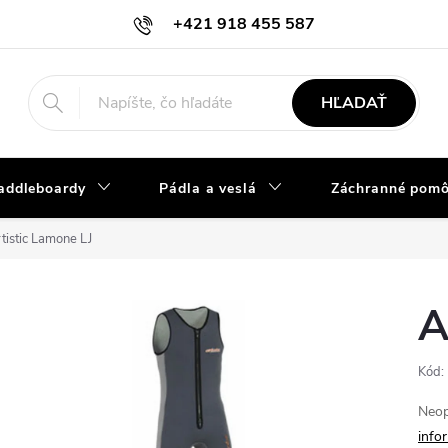
+421 918 455 587
info@vodacky-obchod.sk
HĽADAŤ
addleboardy
Pádla a veslá
Záchranné pom
tistic Lamone LJ
A
Kód:
Neop
info