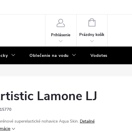
NÁKUPNÝ
KOŠÍK
Prázdny košík
Prihlásenie
ôcky
Oblečenie na vodu
Vodotesný program
rtistic Lamone LJ
15770
rénové superelastické nohavice Aqua Skin.
Detailné
rmácie