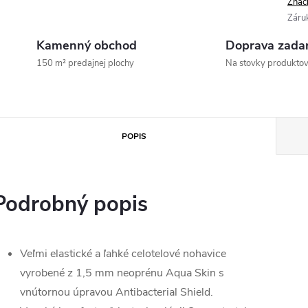
Znač
Záru
Kamenný obchod
Doprava zada
150 m² predajnej plochy
Na stovky produkto
POPIS
Podrobný popis
Veľmi elastické a ľahké celotelové nohavice
vyrobené z 1,5 mm neoprénu Aqua Skin s
vnútornou úpravou Antibacterial Shield.