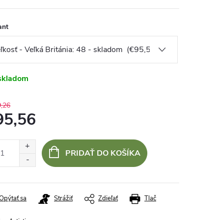
ant
skladom
,26
95,56
otková
:
PRIDAŤ DO KOŠÍKA
Opýtať sa
Strážiť
Zdieľať
Tlač