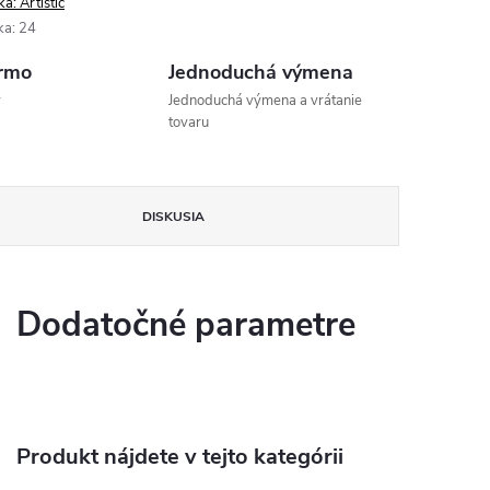
ka:
Artistic
ka
:
24
rmo
Jednoduchá výmena
v
Jednoduchá výmena a vrátanie
tovaru
DISKUSIA
Dodatočné parametre
Produkt nájdete v tejto kategórii