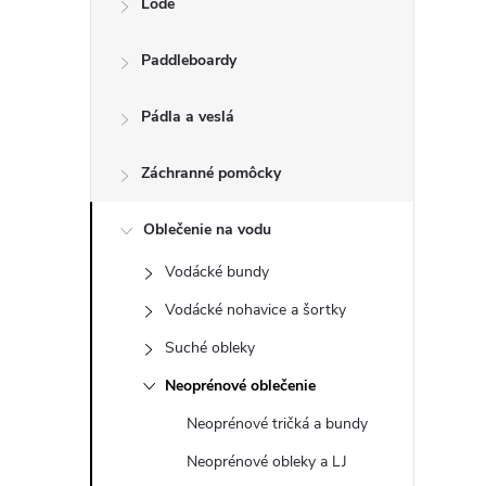
Lode
n
Paddleboardy
ý
p
Pádla a veslá
a
Záchranné pomôcky
n
Oblečenie na vodu
Vodácké bundy
e
Vodácké nohavice a šortky
l
Suché obleky
Neoprénové oblečenie
Neoprénové tričká a bundy
Neoprénové obleky a LJ