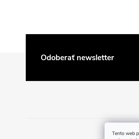
Z
Odoberať newsletter
á
p
ä
t
i
Tento web p