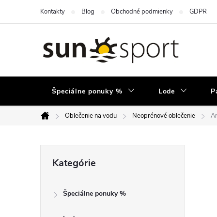
Prejsť
Kontakty
Blog
Obchodné podmienky
GDPR
na
obsah
Špeciálne ponuky %
Lode
P
Oblečenie na vodu
Neoprénové oblečenie
Ar
Domov
B
Preskočiť
Kategórie
kategórie
o
Špeciálne ponuky %
č