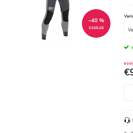
Vari
–40 %
€159,26
€159
€
Jedn
cena