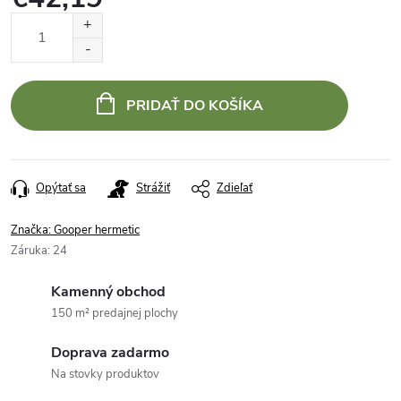
Jednotková
cena:
PRIDAŤ DO KOŠÍKA
Opýtať sa
Strážiť
Zdieľať
Značka:
Gooper hermetic
Záruka
:
24
Kamenný obchod
150 m² predajnej plochy
Doprava zadarmo
Na stovky produktov