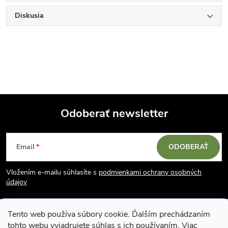
Diskusia
Odoberať newsletter
Z
Email
ODOBERAŤ
á
Vložením e-mailu súhlasíte s
podmienkami ochrany osobných
p
údajov
ä
Tento web používa súbory cookie. Ďalším prechádzaním
tohto webu vyjadrujete súhlas s ich používaním. Viac