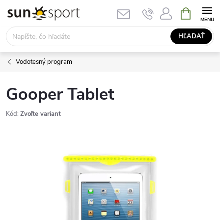
Prejsť
NÁKUPN
KOŠÍK
na
obsah
HĽADAŤ
Vodotesný program
Gooper Tablet
Kód:
Zvoľte variant