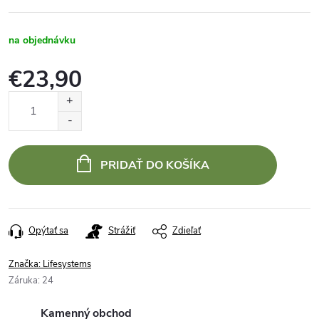
na objednávku
€23,90
Jednotková
cena:
PRIDAŤ DO KOŠÍKA
Opýtať sa
Strážiť
Zdieľať
Značka:
Lifesystems
Záruka
:
24
Kamenný obchod