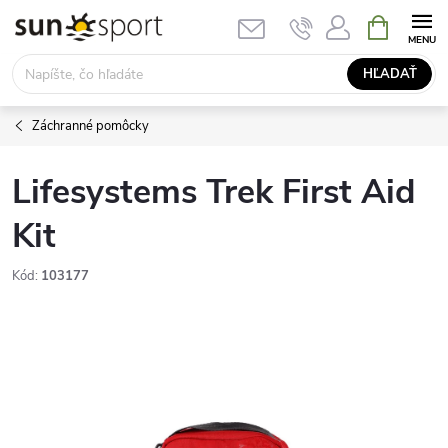
Prejsť
NÁKUPN
KOŠÍK
na
obsah
HĽADAŤ
Záchranné pomôcky
Lifesystems Trek First Aid
Kit
Kód:
103177