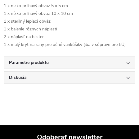
1 x nízko priľnavý obväz 5 x 5 cm
1 x nízko priľnavý obväz 10 x 10 cm
1 x sterilný lepiaci obväz
1 x balenie rôznych náplastí
2 x náplasť na blister
1 x malý kryt na rany pre očné vankúšiky (iba v súprave pre EÚ)
Parametre produktu
Diskusia
Odoberať newsletter