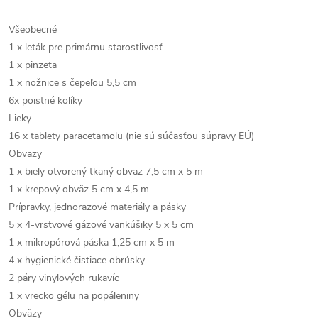
Všeobecné
1 x leták pre primárnu starostlivosť
1 x pinzeta
1 x nožnice s čepeľou 5,5 cm
6x poistné kolíky
Lieky
16 x tablety paracetamolu (nie sú súčasťou súpravy EÚ)
Obväzy
1 x biely otvorený tkaný obväz 7,5 cm x 5 m
1 x krepový obväz 5 cm x 4,5 m
Prípravky, jednorazové materiály a pásky
5 x 4-vrstvové gázové vankúšiky 5 x 5 cm
1 x mikropórová páska 1,25 cm x 5 m
4 x hygienické čistiace obrúsky
2 páry vinylových rukavíc
1 x vrecko gélu na popáleniny
Obväzy