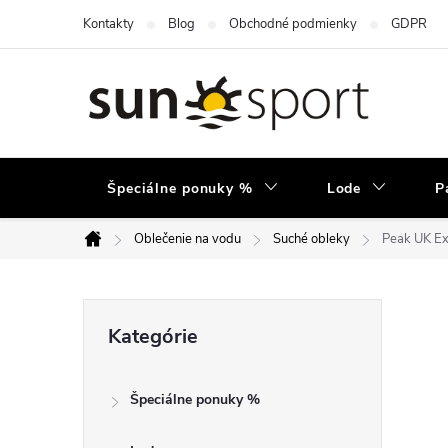
Prejsť
Kontakty
Blog
Obchodné podmienky
GDPR
na
obsah
Špeciálne ponuky %
Lode
P
Oblečenie na vodu
Suché obleky
Peak UK Ex
Domov
B
Preskočiť
Kategórie
kategórie
o
Špeciálne ponuky %
č