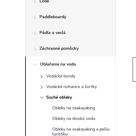
Lode
n
Paddleboardy
ý
p
Pádla a veslá
a
Záchranné pomôcky
n
Oblečenie na vodu
Vodácké bundy
e
Vodácké nohavice a šortky
l
Suché obleky
Obleky na seakayaking
Obleky na divokú vodu
Obleky na seakayaking a pešiu
turistiku