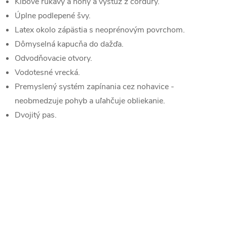
Kĺbové rukávy a nohy a výstuž z cordury.
Úplne podlepené švy.
Latex okolo zápästia s neoprénovým povrchom.
Dômyselná kapucňa do dažďa.
Odvodňovacie otvory.
Vodotesné vrecká.
Premyslený systém zapínania cez nohavice -
neobmedzuje pohyb a uľahčuje obliekanie.
Dvojitý pas.