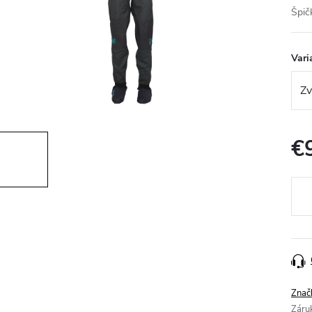
Špičk
Vari
€
Jedn
cena
Znač
Záru