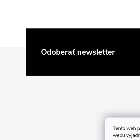
Z
Odoberať newsletter
á
p
ä
t
i
Tento web p
webu vyjadru