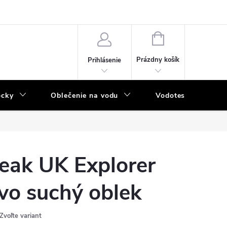
NÁKUPNÝ
KOŠÍK
Prázdny košík
Prihlásenie
ôcky
Oblečenie na vodu
Vodotesný program
eak UK Explorer
vo suchý oblek
Zvoľte variant