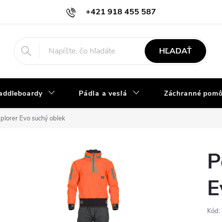
+421 918 455 587
info@vodacky-obchod.sk
HĽADAŤ
addleboardy
Pádla a veslá
Záchranné pom
plorer Evo suchý oblek
P
E
Kód: