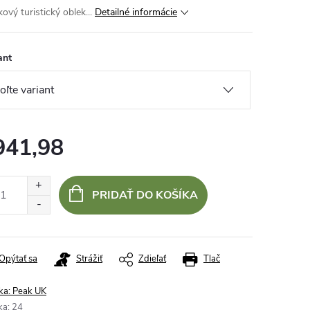
ový turistický oblek...
Detailné informácie
ant
941,98
otková
:
PRIDAŤ DO KOŠÍKA
Opýtať sa
Strážiť
Zdieľať
Tlač
ka:
Peak UK
ka
:
24