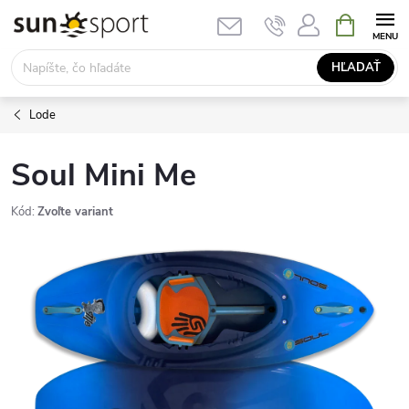
Prejsť
NÁKUPN
KOŠÍK
na
obsah
HĽADAŤ
Lode
Soul Mini Me
Kód:
Zvoľte variant