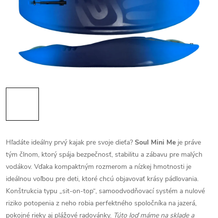
Hľadáte ideálny prvý kajak pre svoje dieťa?
Soul Mini Me
je práve
tým člnom, ktorý spája bezpečnosť, stabilitu a zábavu pre malých
vodákov. Vďaka kompaktným rozmerom a nízkej hmotnosti je
ideálnou voľbou pre deti, ktoré chcú objavovať krásy pádlovania.
Konštrukcia typu „sit-on-top“, samoodvodňovací systém a nulové
riziko potopenia z neho robia perfektného spoločníka na jazerá,
pokojné rieky aj plážové radovánky.
Túto loď máme na sklade a