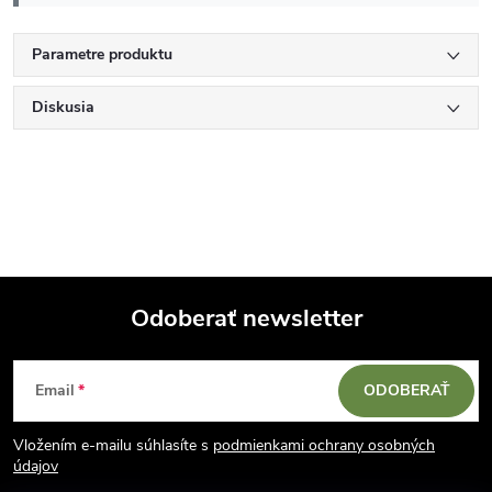
Parametre produktu
Diskusia
Odoberať newsletter
Z
Email
ODOBERAŤ
á
Vložením e-mailu súhlasíte s
podmienkami ochrany osobných
p
údajov