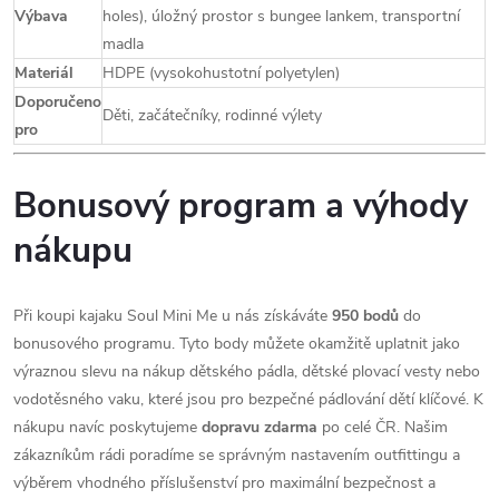
Výbava
holes), úložný prostor s bungee lankem, transportní
madla
Materiál
HDPE (vysokohustotní polyetylen)
Doporučeno
Děti, začátečníky, rodinné výlety
pro
Bonusový program a výhody
nákupu
Při koupi kajaku Soul Mini Me u nás získáváte
950 bodů
do
bonusového programu. Tyto body můžete okamžitě uplatnit jako
výraznou slevu na nákup dětského pádla, dětské plovací vesty nebo
vodotěsného vaku, které jsou pro bezpečné pádlování dětí klíčové. K
nákupu navíc poskytujeme
dopravu zdarma
po celé ČR. Našim
zákazníkům rádi poradíme se správným nastavením outfittingu a
výběrem vhodného příslušenství pro maximální bezpečnost a