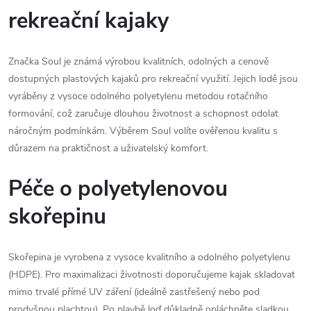
rekreační kajaky
Značka Soul je známá výrobou kvalitních, odolných a cenově
dostupných plastových kajaků pro rekreační využití. Jejich lodě jsou
vyráběny z vysoce odolného polyetylenu metodou rotačního
formování, což zaručuje dlouhou životnost a schopnost odolat
náročným podmínkám. Výběrem Soul volíte ověřenou kvalitu s
důrazem na praktičnost a uživatelský komfort.
Péče o polyetylenovou
skořepinu
Skořepina je vyrobena z vysoce kvalitního a odolného polyetylenu
(HDPE). Pro maximalizaci životnosti doporučujeme kajak skladovat
mimo trvalé přímé UV záření (ideálně zastřešený nebo pod
prodyšnou plachtou). Po plavbě loď důkladně opláchněte sladkou