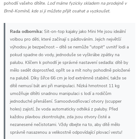
pohodlí vašeho dítěte.
Loď máme fyzicky skladem na prodejně v
Brně-Komíně, kde si ji můžete přijít osahat a vyzkoušet.
Rada odborníka:
Sit-on-top kajaky jako Mini Me jsou ideální
volbou pro děti, které začínají s pádlováním. Jejich největší
výhodou je bezpečnost – dítě se nemůže "utopit" uvnitř lodi a
pokud spadne do vody, jednoduše se vyškrábe zpátky na
palubu. Klíčem k pohodlí je správné nastavení sedadla: dítě by
mělo sedět doprostřed, opřít se a mít nohy pohodlně položené
na palubě. Díky šířce 66 cm je loď extrémně stabilní, takže se
dítě nemusí bát ani při manipulaci. Nízká hmotnost 11 kg
umožňuje dítěti snadnou manipulaci s lodí a rodičům
jednoduché přenášení. Samoodvodňovací otvory (scupper
holes) zajistí, že voda automaticky odtéká z paluby. Před
každou plavbou zkontrolujte, zda jsou otvory čisté a
nezanesené nečistotami. Vždy dbejte na to, aby dítě mělo
správně nasazenou a velikostně odpovídající plovací vestu!