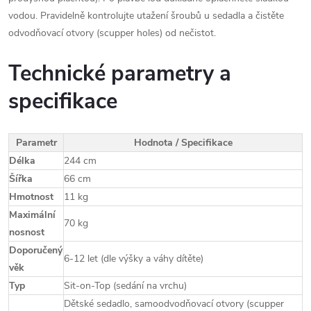
vodou. Pravidelně kontrolujte utažení šroubů u sedadla a čistěte
odvodňovací otvory (scupper holes) od nečistot.
Technické parametry a
specifikace
Parametr
Hodnota / Specifikace
Délka
244 cm
Šířka
66 cm
Hmotnost
11 kg
Maximální
70 kg
nosnost
Doporučený
6-12 let (dle výšky a váhy dítěte)
věk
Typ
Sit-on-Top (sedání na vrchu)
Dětské sedadlo, samoodvodňovací otvory (scupper