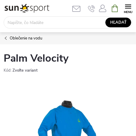
Prejsť
NÁKUPN
KOŠÍK
na
obsah
HĽADAŤ
Oblečenie na vodu
Palm Velocity
Kód:
Zvoľte variant