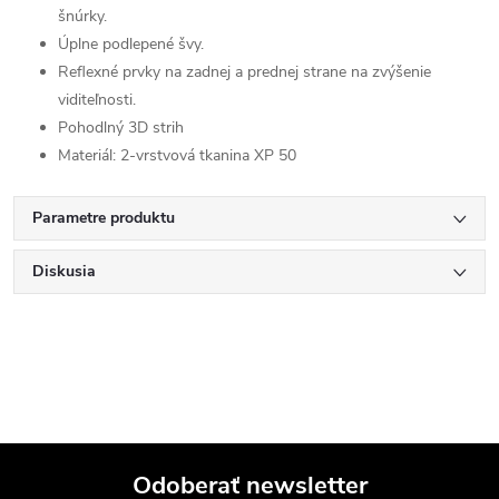
šnúrky.
Úplne podlepené švy.
Reflexné prvky na zadnej a prednej strane na zvýšenie
viditeľnosti.
Pohodlný 3D strih
Materiál: 2-vrstvová tkanina XP 50
Parametre produktu
Diskusia
Odoberať newsletter