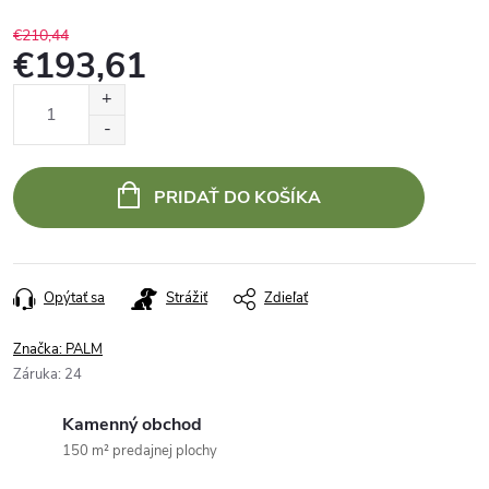
€210,44
€193,61
Jednotková
cena:
PRIDAŤ DO KOŠÍKA
Opýtať sa
Strážiť
Zdieľať
Značka:
PALM
Záruka
:
24
Kamenný obchod
150 m² predajnej plochy