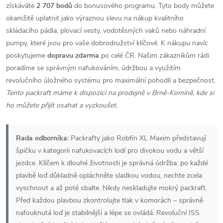
získáváte
2 707 bodů
do bonusového programu. Tyto body můžete
okamžitě uplatnit jako výraznou slevu na nákup kvalitního
skládacího pádla, plovací vesty, vodotěsných vaků nebo náhradní
pumpy, které jsou pro vaše dobrodružství klíčové. K nákupu navíc
poskytujeme
dopravu zdarma
po celé ČR. Našim zákazníkům rádi
poradíme se správným nafukováním, údržbou a využitím
revolučního úložného systému pro maximální pohodlí a bezpečnost.
Tento packraft máme k dispozici na prodejně v Brně-Komíně, kde si
ho můžete přijít osahat a vyzkoušet.
Rada odborníka:
Packrafty jako Robfin XL Maxim představují
špičku v kategorii nafukovacích lodí pro divokou vodu a větší
jezdce. Klíčem k dlouhé životnosti je správná údržba: po každé
plavbě loď důkladně opláchněte sladkou vodou, nechte zcela
vyschnout a až poté sbalte. Nikdy neskladujte mokrý packraft.
Před každou plavbou zkontrolujte tlak v komorách – správně
nafouknutá loď je stabilnější a lépe se ovládá. Revoluční ISS