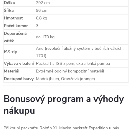
Délka
292 cm
Šířka
96 cm
Hmotnost
6,8 kg
Počet komor
3
Doporučená
do 170 kg
zátěž
Ano (revoluční úložný systém v bočních válcích,
ISS zip
170 l)
Výbava v balení
Packraft s ISS zipem, extra lehká pumpa
Materiál
Extrémně odolný kompozitní materiál
Dostupné barvy
Modrá (blue), Oranžová (orange)
Bonusový program a výhody
nákupu
Při koupi packraftu Robfin XL Maxim packraft Expedition u nás