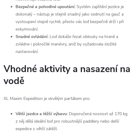
Bezpečné a pohodlné upoutání:
Systém zajištění jezdce je
dokonalý – nástup je stejně snadný jako sednutí na gauč a
vystoupení stejně rychlé, přesto vás loď bezpečně drží i při
eskymování.
Snadné ovládání:
Loď dokáže řezat oblouky na hraně a
zvládne i pokročilé manévry, aniž by vyžadovala složité
nastavování.
Vhodné aktivity a nasazení na
vodě
XL Maxim Expedition je skvělým parťákem pro:
Větší jezdce a těžší výbavu:
Doporučená nosnost až 170 kg
z něj dělá ideální loď pro robustnější paddlery nebo delší
expedice s větší zátěží.