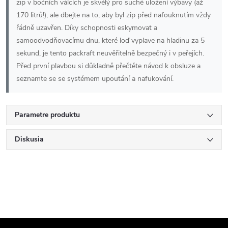
zip v bočních válcích je skvělý pro suché uložení výbavy (až
170 litrů!), ale dbejte na to, aby byl zip před nafouknutím vždy
řádně uzavřen. Díky schopnosti eskymovat a
samoodvodňovacímu dnu, které loď vyplave na hladinu za 5
sekund, je tento packraft neuvěřitelně bezpečný i v peřejích.
Před první plavbou si důkladně přečtěte návod k obsluze a
seznamte se se systémem upoutání a nafukování.
Parametre produktu
Diskusia