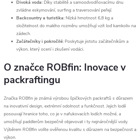
Divoká voda:
Díky stabilitě a samoodvodňovacímu dnu
zvládne eskymování, surfing a traversování peřejí.
Backcountry a turistika:
Nízká hmotnost 6,8 kg a
složitelnost do malého rozměru umožňují vzít loď kamkoliv na
zádech.
Začátečníky i pokročilé:
Poskytuje jistotu začátečníkům a
výkon, který ocení i zkušení vodáci.
O značce ROBfin: Inovace v
packraftingu
Značka ROBfin je známá výrobou špičkových packraftů s důrazem
na inovativní design, extrémní odolnost a funkčnost. Jejich lodě
posouvají hranice toho, co je v nafukovacích lodích možné, a
umožňují paddlerům bezpečně objevovat i ty nejnáročnější vody.
Výběrem ROBfin volíte ověřenou kvalitu s důrazem na bezpečnost a
výkon.