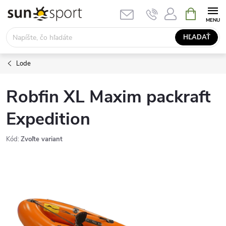
Prejsť
NÁKUPN
KOŠÍK
na
obsah
HĽADAŤ
Lode
Robfin XL Maxim packraft
Expedition
Kód:
Zvoľte variant