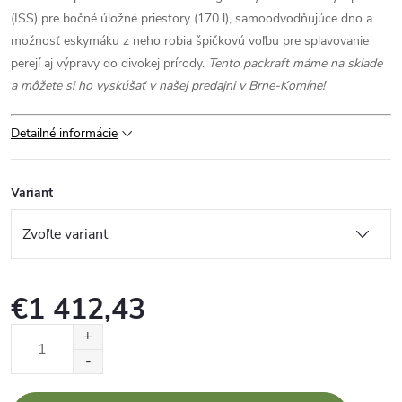
(ISS) pre bočné úložné priestory (170 l), samoodvodňujúce dno a
možnosť eskymáku z neho robia špičkovú voľbu pre splavovanie
perejí aj výpravy do divokej prírody.
Tento packraft máme na sklade
a môžete si ho vyskúšať v našej predajni v Brne-Komíne!
Detailné informácie
Variant
€1 412,43
Jednotková
cena: