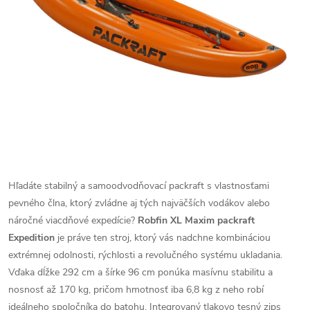
Hľadáte stabilný a samoodvodňovací packraft s vlastnosťami
pevného člna, ktorý zvládne aj tých najväčších vodákov alebo
náročné viacdňové expedície?
Robfin XL Maxim packraft
Expedition
je práve ten stroj, ktorý vás nadchne kombináciou
extrémnej odolnosti, rýchlosti a revolučného systému ukladania.
Vďaka dĺžke 292 cm a šírke 96 cm ponúka masívnu stabilitu a
nosnosť až 170 kg, pričom hmotnosť iba 6,8 kg z neho robí
ideálneho spoločníka do batohu. Integrovaný tlakovo tesný zips