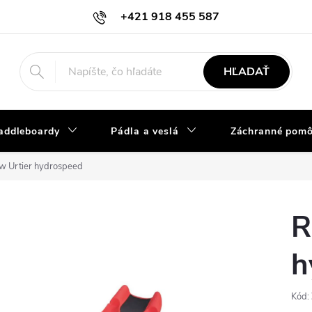
+421 918 455 587
info@vodacky-obchod.sk
HĽADAŤ
addleboardy
Pádla a veslá
Záchranné pom
w Urtier hydrospeed
R
h
Kód: