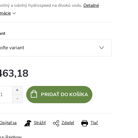
stný a odolný hydrospeed na divokú vodu.
Detailné
rmácie
ant
463,18
otková
:
PRIDAŤ DO KOŠÍKA
Opýtať sa
Strážiť
Zdieľať
Tlač
ka:
Rainbow