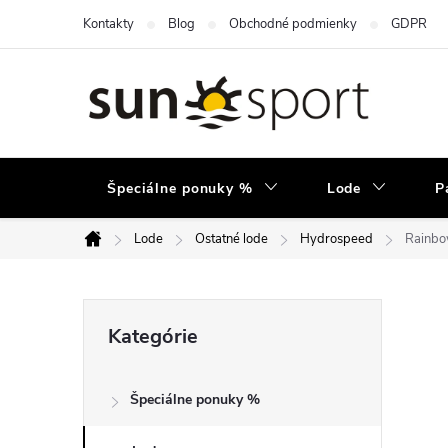
Prejsť
Kontakty
Blog
Obchodné podmienky
GDPR
na
obsah
Špeciálne ponuky %
Lode
P
Lode
Ostatné lode
Hydrospeed
Rainbo
Domov
B
Preskočiť
Kategórie
kategórie
o
Špeciálne ponuky %
č