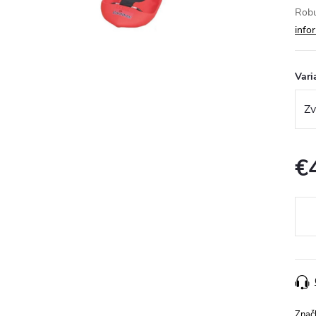
Robu
info
Vari
€
Jedn
cena
Znač