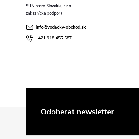
SUN store Slovakia, s.r.o.
info
@
vodacky-obchod.sk
+421 918 455 587
Z
Odoberať newsletter
á