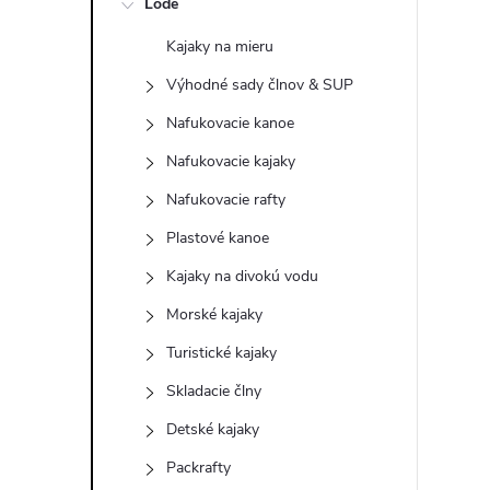
Lode
n
Kajaky na mieru
ý
Výhodné sady člnov & SUP
p
Nafukovacie kanoe
Nafukovacie kajaky
a
Nafukovacie rafty
n
Plastové kanoe
Kajaky na divokú vodu
e
Morské kajaky
l
Turistické kajaky
Skladacie člny
Detské kajaky
Packrafty