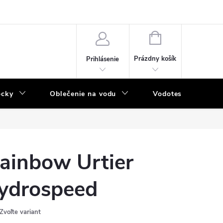
NÁKUPNÝ
KOŠÍK
Prázdny košík
Prihlásenie
ôcky
Oblečenie na vodu
Vodotesný program
ainbow Urtier
ydrospeed
Zvoľte variant