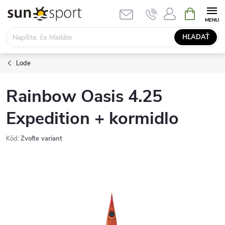
Prejsť
NÁKUPN
KOŠÍK
na
obsah
HĽADAŤ
Lode
Rainbow Oasis 4.25
Expedition + kormidlo
Kód:
Zvoľte variant