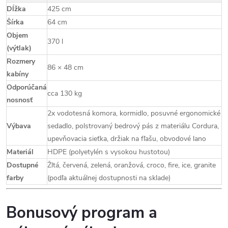
Dĺžka
425 cm
Šírka
64 cm
Objem
370 l
(výtlak)
Rozmery
86 × 48 cm
kabíny
Odporúčaná
cca 130 kg
nosnosť
2x vodotesná komora, kormidlo, posuvné ergonomické
Výbava
sedadlo, polstrovaný bedrový pás z materiálu Cordura,
upevňovacia sieťka, držiak na fľašu, obvodové lano
Materiál
HDPE (polyetylén s vysokou hustotou)
Dostupné
Žltá, červená, zelená, oranžová, croco, fire, ice, granite
farby
(podľa aktuálnej dostupnosti na sklade)
Bonusový program a