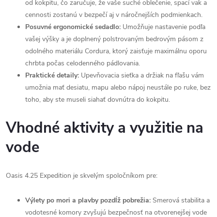
od kokpitu, čo zaručuje, že vaše suché oblečenie, spací vak a
cennosti zostanú v bezpečí aj v náročnejších podmienkach.
Posuvné ergonomické sedadlo:
Umožňuje nastavenie podľa
vašej výšky a je doplnený polstrovaným bedrovým pásom z
odolného materiálu Cordura, ktorý zaisťuje maximálnu oporu
chrbta počas celodenného pádlovania.
Praktické detaily:
Upevňovacia sieťka a držiak na fľašu vám
umožnia mať desiatu, mapu alebo nápoj neustále po ruke, bez
toho, aby ste museli siahať dovnútra do kokpitu.
Vhodné aktivity a využitie na
vode
Oasis 4.25 Expedition je skvelým spoločníkom pre:
Výlety po mori a plavby pozdĺž pobrežia:
Smerová stabilita a
vodotesné komory zvyšujú bezpečnosť na otvorenejšej vode