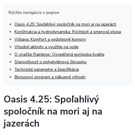
Rýchla navigácia v popise:
Oasis 4.25: Spoľahlivý spoločník na mori aj na jazerách
Konštrukcia a hydrodynamika: Rýchlosť a smerová stopa
Výbava: Komfort a vodotesné komory
Vhodné aktivity a využitie na vode
O značke Rainbow: Osvedčená európska kvalita
Starostlivosť o polyetylénovú škrupinu
Technické parametre a špecifikácie
Bonusový program a nákupné výhody
Oasis 4.25: Spoľahlivý
spoločník na mori aj na
jazerách