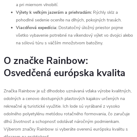
a pri miernom vlnobití.
Výlety k veľkým jazerám a priehradám:
Rýchly sklz a
pohodlné sedenie oceníte na dlhých, pokojných trasách.
Viacdňová expedícia:
Dostatočný úložný priestor pojme
všetko vybavenie potrebné na víkendový výlet vo dvojici alebo
na sólovú túru s väčším množstvom batožiny.
O značke Rainbow:
Osvedčená európska kvalita
Značka Rainbow je už dlhodobo uznávaná vďaka výrobe kvalitných,
odolných a cenovo dostupných plastových kajakov určených na
rekreačné aj turistické využitie. Ich lode sú vyrábané z vysoko
odolného polyetylénu metódou rotačného formovania, čo zaručuje
dlhú životnosť a schopnosť odolávať náročným podmienkam.
Výberom značky Rainbow si vyberáte overenú európsku kvalitu s
dôrazom na praktickosť.