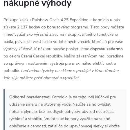
nákupné výhody
Pri kúpe kajaku Rainbow Oasis 4.25 Expedition + kormidlo u nás
získate
2 137 bodov
do bonusového programu. Tieto body môžete
ihneď využiť ako výraznú zľavu na nákup kvalitného turistického
pádla, plávacích viest alebo vodotesných vreciek, ktoré sú pre vaše
výpravy kľúčové. K nákupu navyše poskytujeme
dopravu zadarmo
po celom území Českej republiky. Našim zákazníkom radi poradíme
so správnym nastavením výstroja pre maximálnu efektívnosť a
pohodlie.
Loď máme fyzicky na sklade v predajni v Brne-Komíne,
kde si ju môžete prísť ohmatať a vyskúšať.
Odborné poradenstvo:
Kormidlo je na tejto lodi kľúčové pre
udržanie smeru na otvorenej vode. Naučte sa ho ovládať
nohami plynulo, bez prudkých pohybov, aby loď nestrácala
rýchlosť a stabilitu. Vodotesné komory využite na suché
oblečenie a cennosti, zatiaľ čo do upevňovacej sieťky si vložte