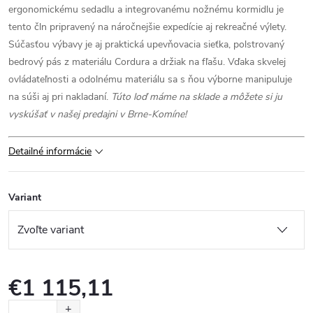
ergonomickému sedadlu a integrovanému nožnému kormidlu je
tento čln pripravený na náročnejšie expedície aj rekreačné výlety.
Súčasťou výbavy je aj praktická upevňovacia sieťka, polstrovaný
bedrový pás z materiálu Cordura a držiak na fľašu. Vďaka skvelej
ovládateľnosti a odolnému materiálu sa s ňou výborne manipuluje
na súši aj pri nakladaní.
Túto loď máme na sklade a môžete si ju
vyskúšať v našej predajni v Brne-Komíne!
Detailné informácie
Variant
€1 115,11
Jednotková