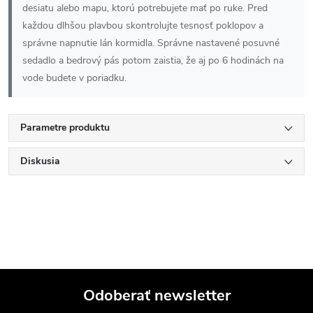
desiatu alebo mapu, ktorú potrebujete mať po ruke. Pred
každou dlhšou plavbou skontrolujte tesnosť poklopov a
správne napnutie lán kormidla. Správne nastavené posuvné
sedadlo a bedrový pás potom zaistia, že aj po 6 hodinách na
vode budete v poriadku.
Parametre produktu
Diskusia
Odoberať newsletter