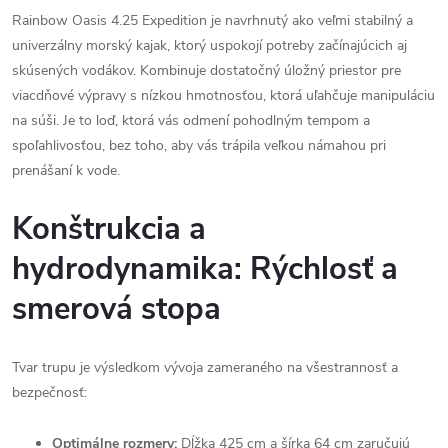
Rainbow Oasis 4.25 Expedition je navrhnutý ako veľmi stabilný a
univerzálny morský kajak, ktorý uspokojí potreby začínajúcich aj
skúsených vodákov. Kombinuje dostatočný úložný priestor pre
viacdňové výpravy s nízkou hmotnosťou, ktorá uľahčuje manipuláciu
na súši. Je to loď, ktorá vás odmení pohodlným tempom a
spoľahlivosťou, bez toho, aby vás trápila veľkou námahou pri
prenášaní k vode.
Konštrukcia a
hydrodynamika: Rýchlosť a
smerová stopa
Tvar trupu je výsledkom vývoja zameraného na všestrannosť a
bezpečnosť:
Optimálne rozmery:
Dĺžka 425 cm a šírka 64 cm zaručujú