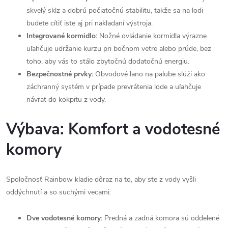
skvelý sklz a dobrú počiatočnú stabilitu, takže sa na lodi
budete cítiť iste aj pri nakladaní výstroja.
Integrované kormidlo:
Nožné ovládanie kormidla výrazne
uľahčuje udržanie kurzu pri bočnom vetre alebo prúde, bez
toho, aby vás to stálo zbytočnú dodatočnú energiu.
Bezpečnostné prvky:
Obvodové lano na palube slúži ako
záchranný systém v prípade prevrátenia lode a uľahčuje
návrat do kokpitu z vody.
Výbava: Komfort a vodotesné
komory
Spoločnosť Rainbow kladie dôraz na to, aby ste z vody vyšli
oddýchnutí a so suchými vecami:
Dve vodotesné komory:
Predná a zadná komora sú oddelené