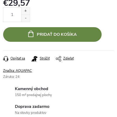
€29,57
Jednotková
cena:
PRIDAŤ DO KOŠÍKA
Opýtať sa
Strážiť
Zdieľať
Značka:
AQUAPAC
Záruka
:
24
Kamenný obchod
150 m² predajnej plochy
Doprava zadarmo
Na stovky produktov