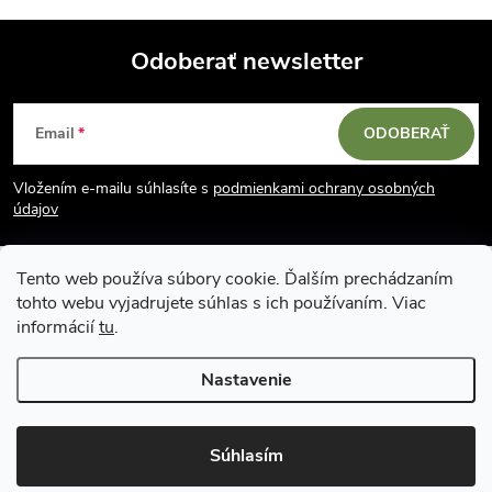
Odoberať newsletter
Z
Email
ODOBERAŤ
á
Vložením e-mailu súhlasíte s
podmienkami ochrany osobných
p
údajov
ä
Tento web používa súbory cookie. Ďalším prechádzaním
tohto webu vyjadrujete súhlas s ich používaním. Viac
t
informácií
tu
.
i
Nastavenie
Copyright 2026
Vodácky obchod SUN sport
. Všetky práva vyhradené.
e
Upraviť nastavenie cookies
Súhlasím
Vytvoril Shoptet