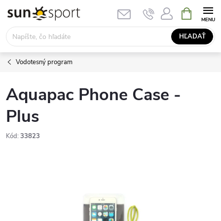
Prejsť
NÁKUPN
KOŠÍK
na
obsah
HĽADAŤ
Vodotesný program
Aquapac Phone Case -
Plus
Kód:
33823