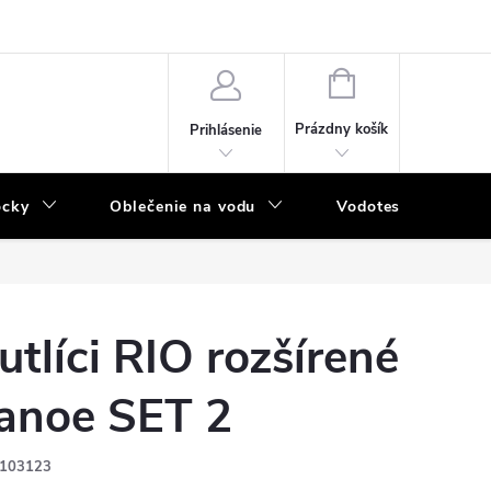
NÁKUPNÝ
KOŠÍK
Prázdny košík
Prihlásenie
ôcky
Oblečenie na vodu
Vodotesný program
utlíci RIO rozšírené
anoe SET 2
103123