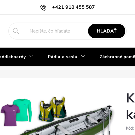
+421 918 455 587
info@vodacky-obchod.sk
HĽADAŤ
addleboardy
Pádla a veslá
Záchranné pom
K
k
Kód: