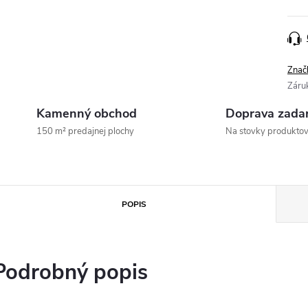
Znač
Záru
Kamenný obchod
Doprava zada
150 m² predajnej plochy
Na stovky produkto
POPIS
Podrobný popis