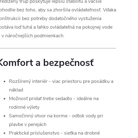
redĺžený trup poskytuje lepšiu stabilitu a väčšie
ohodlie bez toho, aby sa zhoršila ovládateľnosť. Vďaka
onštrukcii bez potreby dodatočného vystuženia
ostáva loď tuhá a ľahko ovládateľná na pokojnej vode
j v náročnejších podmienkach.
Komfort a bezpečnosť
Rozšírený interiér - viac priestoru pre posádku a
náklad
Možnosť pridať tretie sedadlo - ideálne na
rodinné výlety
Samočinný otvor na korme - odtok vody pri
plavbe v perejách
Praktické príslušenstvo - sieťka na drobné