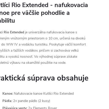
tlíci Rio Extended - nafukovacia
noe pre väčšie pohodlie a
abilitu
íci Rio Extended
je univerzálna nafukovacia kanoe s
íreným vnútorným priestorom o 10 cm, určená na divokú
 do WW IV a vodácku turistiku. Poskytuje väčší komfort
vyšších a ťažších vodákov, pričom si zachováva veľkú
ilitu a vysokú nosnosť. Vo výhodnej súprave získate
letnú výbavu na okamžité použitie na vode.
raktická súprava obsahuje
Kanoe:
Nafukovacie kanoe Kutlíci Rio Extended
Pádla:
2× pandie pádlo (2 kusy)
Plávajúce vesty:
2× Elements Rover