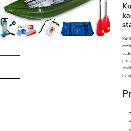
Ku
ka
st
Kutl
rozš
vodu
pre 
stab
komp
P