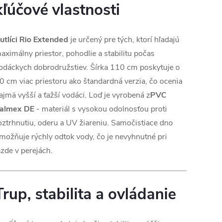
kľúčové vlastnosti
utlíci Rio Extended
je určený pre tých, ktorí hľadajú
aximálny priestor, pohodlie a stabilitu počas
odáckych dobrodružstiev. Šírka 110 cm poskytuje o
0 cm viac priestoru ako štandardná verzia, čo ocenia
ajmä vyšší a ťažší vodáci. Loď je vyrobená z
PVC
almex DE
- materiál s vysokou odolnosťou proti
oztrhnutiu, oderu a UV žiareniu. Samočistiace dno
možňuje rýchly odtok vody, čo je nevyhnutné pri
azde v perejách.
Trup, stabilita a ovládanie