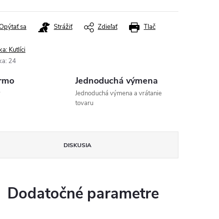
Opýtať sa
Strážiť
Zdieľať
Tlač
ka:
Kutlíci
ka
:
24
rmo
Jednoduchá výmena
v
Jednoduchá výmena a vrátanie
tovaru
DISKUSIA
Dodatočné parametre