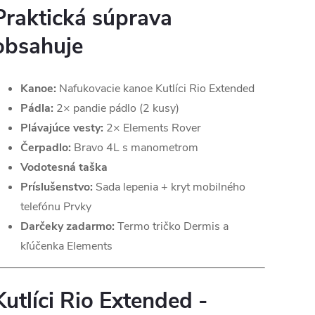
Praktická súprava
obsahuje
Kanoe:
Nafukovacie kanoe Kutlíci Rio Extended
Pádla:
2× pandie pádlo (2 kusy)
Plávajúce vesty:
2× Elements Rover
Čerpadlo:
Bravo 4L s manometrom
Vodotesná taška
Príslušenstvo:
Sada lepenia + kryt mobilného
telefónu Prvky
Darčeky zadarmo:
Termo tričko Dermis a
kľúčenka Elements
Kutlíci Rio Extended -