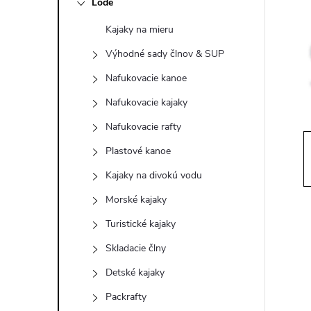
Lode
n
Kajaky na mieru
ý
Výhodné sady člnov & SUP
p
Nafukovacie kanoe
Nafukovacie kajaky
a
Nafukovacie rafty
n
Plastové kanoe
Kajaky na divokú vodu
e
Morské kajaky
l
Turistické kajaky
Skladacie člny
Detské kajaky
Packrafty