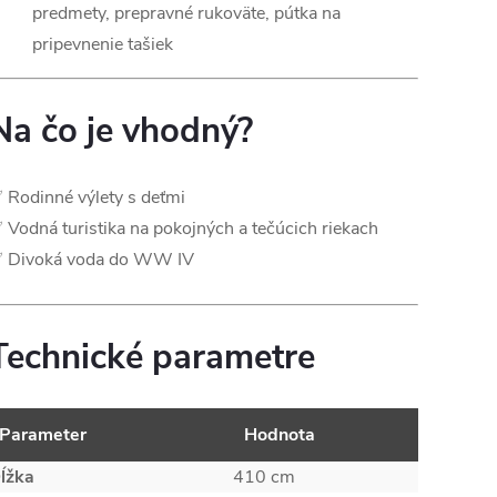
predmety, prepravné rukoväte, pútka na
pripevnenie tašiek
Na čo je vhodný?
 Rodinné výlety s deťmi
 Vodná turistika na pokojných a tečúcich riekach
 Divoká voda do WW IV
Technické parametre
Parameter
Hodnota
ĺžka
410 cm