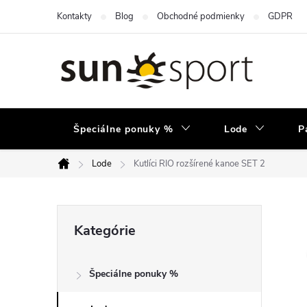
Prejsť
Kontakty
Blog
Obchodné podmienky
GDPR
na
obsah
Špeciálne ponuky %
Lode
P
Lode
Kutlíci RIO rozšírené kanoe SET 2
Domov
B
Preskočiť
Kategórie
kategórie
o
Špeciálne ponuky %
č